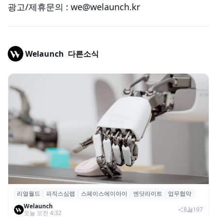
광고/제휴문의 :
we@welaunch.kr
Welaunch
다른소식
리얼월드
피직스심랩
스페이스에이아이
엔닷라이트
업무협약
리얼월드, 로봇테크 스타트업 3곳과 손잡고
Welaunch
휴머노이드 표준 만든다
8
197
오늘 오전 4:32