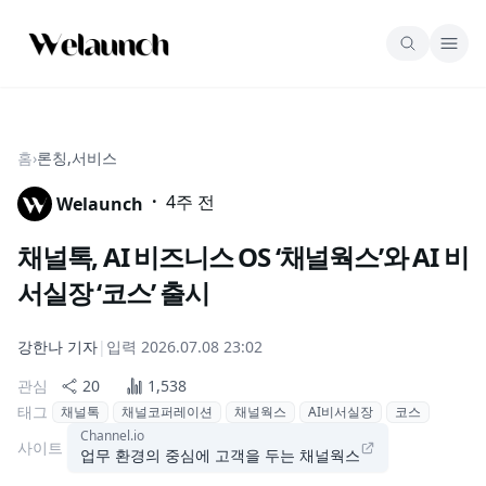
홈
›
론칭,서비스
·
4주 전
Welaunch
채널톡, AI 비즈니스 OS ‘채널웍스’와 AI 비
서실장 ‘코스’ 출시
강한나
기자
|
입력
2026.07.08 23:02
관심
20
1,538
태그
채널톡
채널코퍼레이션
채널웍스
AI비서실장
코스
Channel.io
사이트
업무 환경의 중심에 고객을 두는 채널웍스