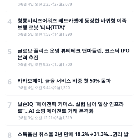
8월 4일 오전 2:23
27
2,078
4
청룡시리즈어워즈 레드카펫에 등장한 바퀴형 이족
보행 로봇 ‘티타(TITA)’
8월 5일 오전 1:58
14
1,890
5
글로브∙플릭스 운영 뷰티테크 앤마들린, 코스닥 IPO
본격 추진
8월 4일 오전 9:33
15
1,700
6
카카오페이, 금융 서비스 비중 첫 50% 돌파
8월 4일 오전 9:44
9
1,320
7
닐슨IQ “에이전틱 커머스, 실험 넘어 일상 인프라
로”…AI 쇼핑 에이전트 거래 본격화
8월 3일 오전 12:21
6
1,319
8
스톡옵션 취소율 2년 만에 18.2%→31.3%…권리 발