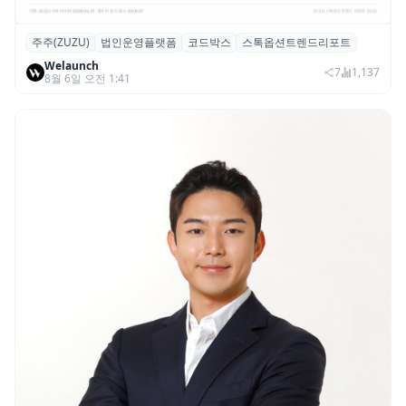
주주(ZUZU)
법인운영플랫폼
코드박스
스톡옵션트렌드리포트
스톡옵션 취소율 2년 만에 18.2%→31.3%…
Welaunch
권리 발생 즉시 행사 비중도 급증
7
1,137
8월 6일 오전 1:41