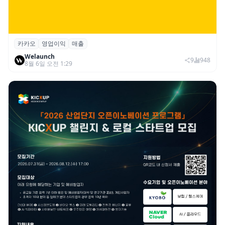
카카오
영업이익
매출
카카오, 2026년 2분기 매출 2조985억·영업
Welaunch
이익 2770억…역대 분기 최대
9
948
8월 6일 오전 1:29