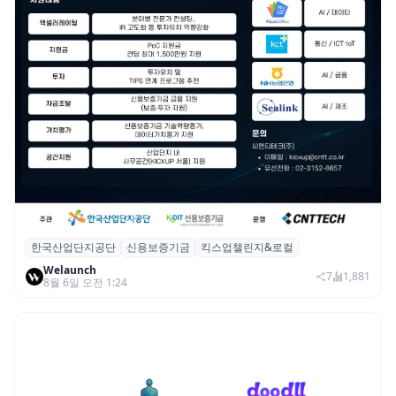
한국산업단지공단
신용보증기금
킥스업챌린지&로컬
산단공·신보, 2026 ‘킥스업 챌린지&로컬’ 참
Welaunch
여 스타트업 모집
7
1,881
8월 6일 오전 1:24