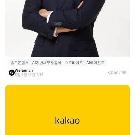
솔로몬랩스
AI기반세무자동화
스트라이프
AI에이전트
솔로몬랩스, 스트라이프 출신 이창헌 영입…
Welaunch
절세 전략 AI 에이전트 개발 본격화
0
1,139
8월 6일 오전 1:34