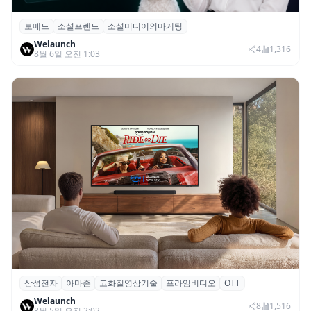
보메드
소셜프렌드
소셜미디어의마케팅
보메드 ‘소셜프렌드’, 유튜브·인스타 등 6개
Welaunch
SNS 마케팅 통합 지원
4
1,316
8월 6일 오전 1:03
삼성전자
아마존
고화질영상기술
프라임비디오
OTT
삼성전자·아마존, 프라임 비디오에 ‘HDR10+
Welaunch
어드밴스드’ 적용
8
1,516
8월 5일 오전 2:02