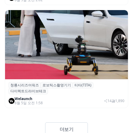
청룡시리즈어워즈
로보틱스촬영기기
티타(TITA)
청룡시리즈어워즈 레드카펫에 등장한 바퀴
다이렉트드라이브테크
형 이족 보행 로봇 ‘티타(TITA)’
Welaunch
14
1,890
8월 5일 오전 1:58
더보기