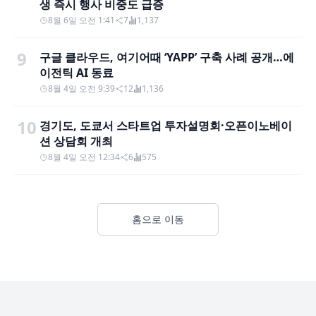
생 즉시 행사 비중도 급증
8월 6일 오전 1:41
7
1,137
9
구글 클라우드, 여기어때 ‘YAPP’ 구축 사례 공개…에
이전틱 AI 동료
8월 4일 오전 9:39
12
1,136
10
경기도, 도쿄서 스타트업 투자설명회·오픈이노베이
션 상담회 개최
8월 4일 오전 12:34
6
575
홈으로 이동
Footer