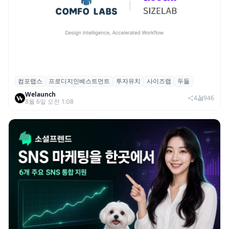
컴포랩스
프로디지인베스트먼트
투자유치
사이즈랩
두들
컴포랩스, 프로디지인베스트먼트로부터 시
Welaunch
드 투자 유치
4
946
8월 6일 오전 1:08