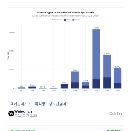
체이널리시스
폭력형가상자산범죄
체이널리시스 “가상자산 보유자 대상 폭력
Welaunch
범죄 증가…상반기 탈취액 3000만 달러 돌파
6
199
오늘 오전 3:33