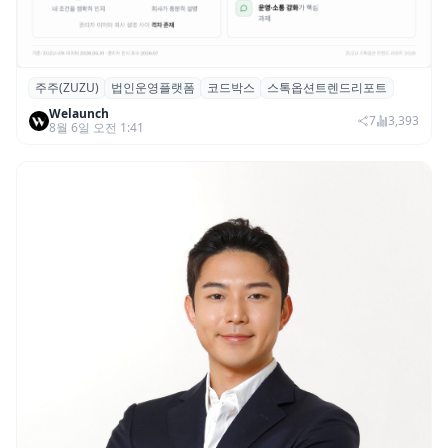
주주(ZUZU)
법인운영플랫폼
코드박스
스톡옵션트렌드리포트
스톡옵션 취소율 2년 만에 18.2%→31.3%…
Welaunch
권리 발생 즉시 행사 비중도 급증
7
3,393
8월 6일 오전 1:41