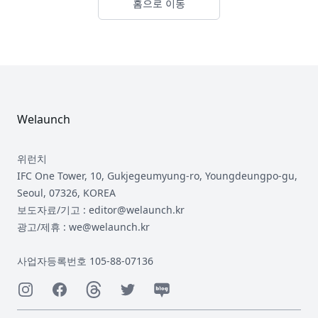
홈으로 이동
Footer
Welaunch
위런치
IFC One Tower, 10, Gukjegeumyung-ro, Youngdeungpo-gu,
Seoul, 07326, KOREA
보도자료/기고 : editor@welaunch.kr
광고/제휴 : we@welaunch.kr
사업자등록번호 105-88-07136
Instagram
Facebook
Threads
Twitter
Naver