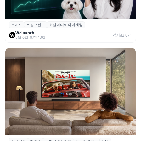
보메드
소셜프렌드
소셜미디어의마케팅
보메드 ‘소셜프렌드’, 유튜브·인스타 등 6개
Welaunch
SNS 마케팅 통합 지원
7
2,071
8월 6일 오전 1:03