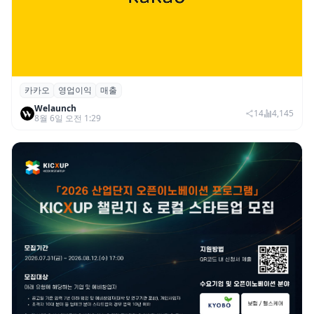
카카오
영업이익
매출
카카오, 2026년 2분기 매출 2조985억·영업
Welaunch
이익 2770억…역대 분기 최대
14
4,145
8월 6일 오전 1:29