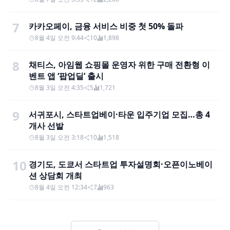
7
카카오페이, 금융 서비스 비중 첫 50% 돌파
8월 4일 오전 9:44
10
1,898
8
채티스, 아임웹 쇼핑몰 운영자 위한 구매 전환형 이
벤트 앱 ‘팝업딜’ 출시
8월 3일 오전 4:35
5
1,721
9
서귀포시, 스타트업베이·타운 입주기업 모집…총 4
개사 선발
8월 3일 오전 3:18
10
1,518
10
경기도, 도쿄서 스타트업 투자설명회·오픈이노베이
션 상담회 개최
8월 4일 오전 12:34
7
963