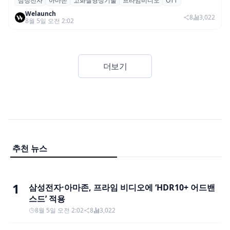
삼성전자
아마존
고화질영상기술
프라임비디오
OTT
삼성전자·아마존, 프라임 비디오에 ‘HDR10+
Welaunch
어드밴스드’ 적용
8
3,022
8월 5일 오전 2:02
더보기
추천 뉴스
1
삼성전자·아마존, 프라임 비디오에 ‘HDR10+ 어드밴
스드’ 적용
8월 5일 오전 2:02
8
3,022