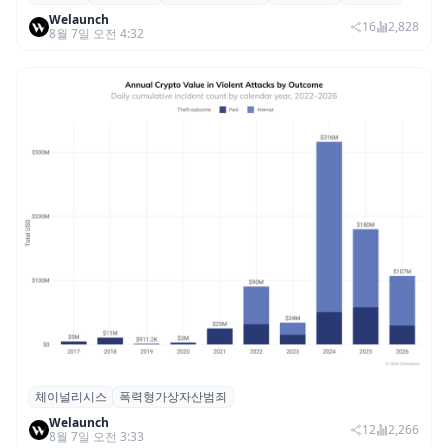
Welaunch
휴머노이드 표준 만든다
16
2,828
8월 7일 오전 4:32
체이널리시스
폭력형가상자산범죄
체이널리시스 “가상자산 보유자 대상 폭력
Welaunch
범죄 증가…상반기 탈취액 3000만 달러 돌파
12
2,266
8월 7일 오전 3:33