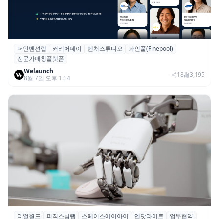
더인벤션랩
커리어데이
벤처스튜디오
파인풀(Finepool)
더인벤션랩·커리어데이, 스타트업 전문가 매
전문가매칭플랫폼
칭 플랫폼 ‘파인풀’ 출시
Welaunch
18
3,195
8월 7일 오후 1:34
리얼월드
피직스심랩
스페이스에이아이
엔닷라이트
업무협약
리얼월드, 로봇테크 스타트업 3곳과 손잡고