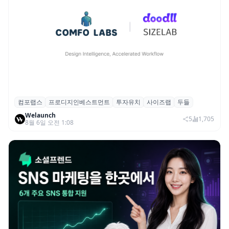
컴포랩스
프로디지인베스트먼트
투자유치
사이즈랩
두들
컴포랩스, 프로디지인베스트먼트로부터 시
Welaunch
드 투자 유치
5
1,705
8월 6일 오전 1:08