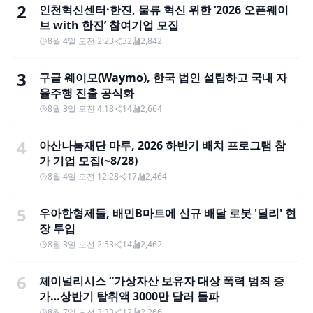
2
인천혁신센터·한진, 물류 혁신 위한 ‘2026 오픈웨이
브 with 한진’ 참여기업 모집
8월 4일 오전 2:23
32
2,842
3
구글 웨이모(Waymo), 한국 법인 설립하고 국내 자
율주행 진출 공식화
8월 3일 오전 4:18
14
2,664
4
아산나눔재단 마루, 2026 하반기 배치 프로그램 참
가 기업 모집(~8/28)
8월 4일 오전 12:28
17
2,464
5
우아한형제들, 배민B마트에 신규 배달 로봇 '딜리' 현
장 투입
8월 3일 오전 2:53
14
2,462
6
체이널리시스 “가상자산 보유자 대상 폭력 범죄 증
가…상반기 탈취액 3000만 달러 돌파
8월 7일 오전 3:33
12
2,266