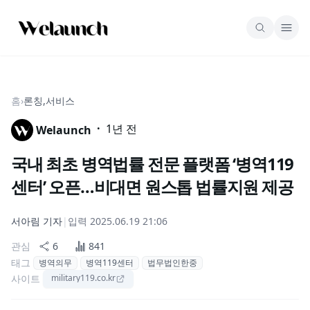
홈
›
론칭,서비스
·
1년 전
Welaunch
국내 최초 병역법률 전문 플랫폼 ‘병역119
센터’ 오픈…비대면 원스톱 법률지원 제공
서아림
기자
|
입력
2025.06.19 21:06
관심
6
841
태그
병역의무
병역119센터
법무법인한중
사이트
military119.co.kr