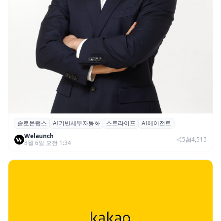
솔로몬랩스
AI기반세무자동화
스트라이프
AI에이전트
솔로몬랩스, 스트라이프 출신 이창헌 영입…
Welaunch
절세 전략 AI 에이전트 개발 본격화
5
4,515
8월 6일 오전 1:34