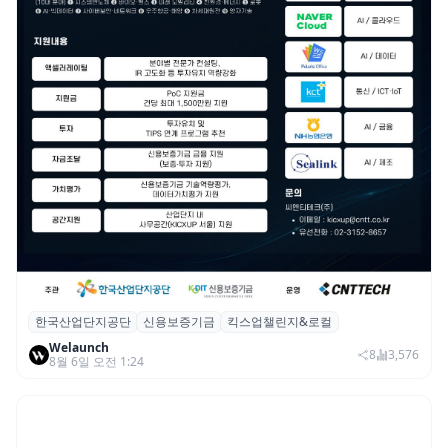
한국산업단지공단
신용보증기금
킥스업챌린지&로컬
산단공·신보, 2026 ‘킥스업 챌린지&로컬’ 참
Welaunch
여 스타트업 모집
8
3,576
8월 6일 오전 1:24