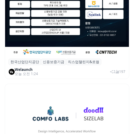
한국산업단지공단
신용보증기금
킥스업챌린지&로컬
산단공·신보, 2026 ‘킥스업 챌린지&로컬’ 참
Welaunch
여 스타트업 모집
2
197
오늘 오전 1:24