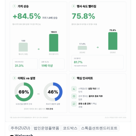
주주(ZUZU)
법인운영플랫폼
코드박스
스톡옵션트렌드리포트
스톡옵션 취소율 2년 만에 18.2%→31.3%…
Welaunch