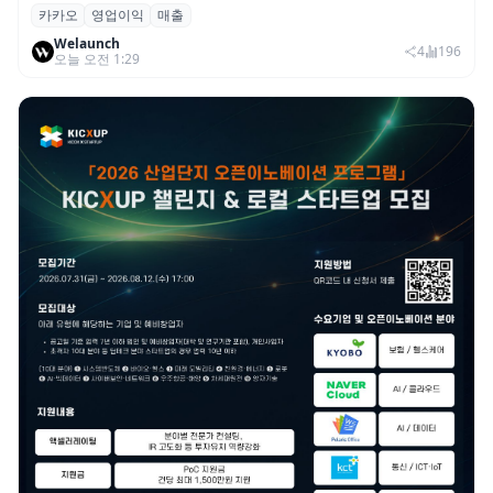
카카오
영업이익
매출
카카오, 2026년 2분기 매출 2조985억·영업
Welaunch
이익 2770억…역대 분기 최대
4
196
오늘 오전 1:29