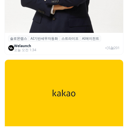
솔로몬랩스
AI기반세무자동화
스트라이프
AI에이전트
솔로몬랩스, 스트라이프 출신 이창헌 영입…
Welaunch
절세 전략 AI 에이전트 개발 본격화
0
201
오늘 오전 1:34