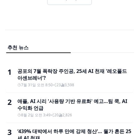
추천 뉴스
1
공포의 7월 폭락장 주인공, 25세 AI 천재 '레오폴드
아셴브레너'?
7월 31일 오전 8:50
23
3,598
2
애플, AI 시리 '사용량 기반 유료화' 예고…팀 쿡, AI
수익화 언급
8월 2일 오전 3:49
20
2,826
3
‘439% 대박에서 하루 만에 강제 청산’… 월가 흔든 25
세 AI 천재