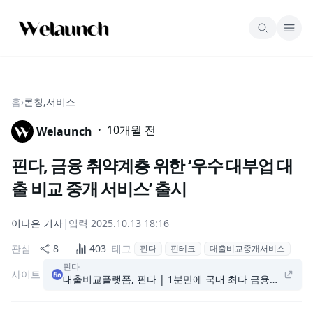
홈
›
론칭,서비스
·
10개월 전
Welaunch
핀다, 금융 취약계층 위한 ‘우수 대부업 대
출 비교 중개 서비스’ 출시
이나은
기자
|
입력
2025.10.13 18:16
관심
8
403
태그
핀다
핀테크
대출비교중개서비스
핀다
사이트
대출비교플랫폼, 핀다 | 1분만에 국내 최다 금융사 대출 