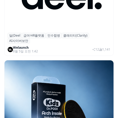
딜(Deel
급여·HR플랫폼
인수합병
클래리티(Clarity)
글로벌 HR 플랫폼 딜(Deel), ARR 15억 달러
AI사이버보안
돌파…AI 보안 역량 강화
Welaunch
12
1,141
8월 5일 오전 1:42