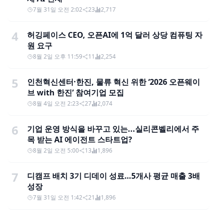
7월 31일 오전 2:02
23
2,717
4
허깅페이스 CEO, 오픈AI에 1억 달러 상당 컴퓨팅 자
원 요구
8월 2일 오후 11:59
11
2,254
5
인천혁신센터·한진, 물류 혁신 위한 ‘2026 오픈웨이
브 with 한진’ 참여기업 모집
8월 4일 오전 2:23
27
2,074
6
기업 운영 방식을 바꾸고 있는...실리콘벨리에서 주
목 받는 AI 에이전트 스타트업?
8월 2일 오전 5:00
13
1,896
7
디캠프 배치 3기 디데이 성료…5개사 평균 매출 3배
성장
7월 31일 오전 1:42
21
1,896