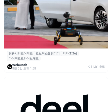
청룡시리즈어워즈
로보틱스촬영기기
티타(TITA)
청룡시리즈어워즈 레드카펫에 등장한 바퀴
다이렉트드라이브테크
형 이족 보행 로봇 ‘티타(TITA)’
Welaunch
11
1,698
8월 5일 오전 1:58