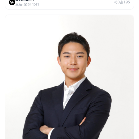
권리 발생 즉시 행사 비중도 급증
0
195
오늘 오전 1:41