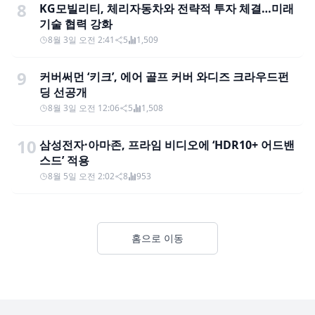
8
KG모빌리티, 체리자동차와 전략적 투자 체결…미래
기술 협력 강화
8월 3일 오전 2:41
5
1,509
9
커버써먼 ‘키크’, 에어 골프 커버 와디즈 크라우드펀
딩 선공개
8월 3일 오전 12:06
5
1,508
10
삼성전자·아마존, 프라임 비디오에 ‘HDR10+ 어드밴
스드’ 적용
8월 5일 오전 2:02
8
953
홈으로 이동
Footer