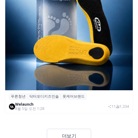
푸른청년
닥터포디키즈인솔
풋케어브랜드
푸른청년, 성장기 아동 발 건강 위한 ‘닥터포
Welaunch
디 키즈 인솔’ 출시
11
1,334
8월 5일 오전 1:28
더보기