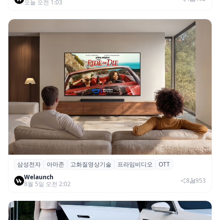
오늘 오전 1:03
삼성전자
아마존
고화질영상기술
프라임비디오
OTT
삼성전자·아마존, 프라임 비디오에 ‘HDR10+
Welaunch
어드밴스드’ 적용
8
953
8월 5일 오전 2:02