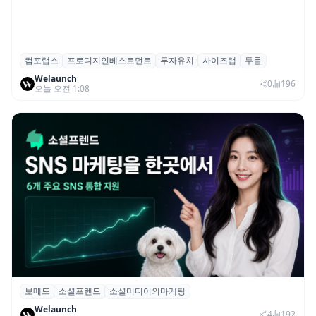
컴포랩스
프로디지인베스트먼트
투자유치
사이즈랩
두들
컴포랩스, 프로디지인베스트먼트로부터 시
Welaunch
드 투자 유치
0
196
오늘 오전 1:08
보메드
소셜프렌드
소셜미디어의마케팅
보메드 ‘소셜프렌드’, 유튜브·인스타 등 6개
Welaunch
SNS 마케팅 통합 지원
4
192