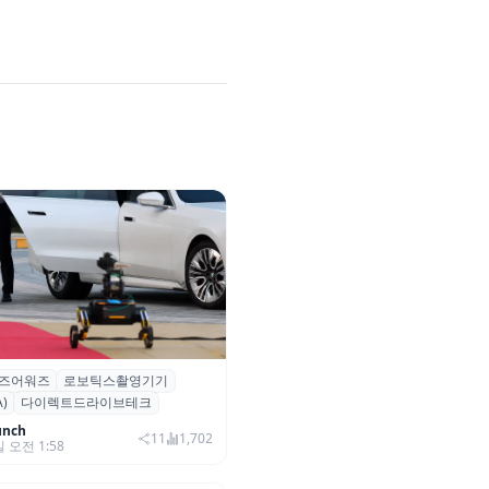
즈어워즈
로보틱스촬영기기
즈어워즈 레드카펫에 등장한 바
)
다이렉트드라이브테크
보행 로봇 ‘티타(TITA)’
unch
11
1,702
일 오전 1:58