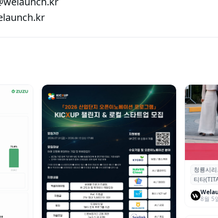
welaunch.kr
aunch.kr
청룡시리
청룡시리
티타(TITA
퀴형 이족 
Wela
8월 5