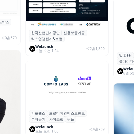
드박스
시 행사 비
한국산업단지공단
신용보증기금
산단공·신보, 2026 ‘킥스업 챌린지&로컬’
0
570
킥스업챌린지&로컬
참여 스타트업 모집
Welaunch
2
1,320
오늘 오전 1:24
딜(Deel
글로벌 HR
클래리티(Cl
달러 돌파
Wela
8월 5
컴포랩스
프로디지인베스트먼트
컴포랩스, 프로디지인베스트먼트로부터
투자유치
사이즈랩
두들
시드 투자 유치
Welaunch
4
759
오늘 오전 1:08