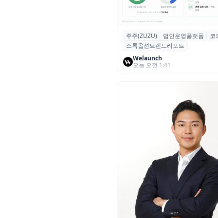
주주(ZUZU)
법인운영플랫폼
코
스톡옵션 취소율 2년 만에
스톡옵션트렌드리포트
18.2%→31.3%…권리 발생 즉
중도 급증
Welaunch
오늘 오전 1:41