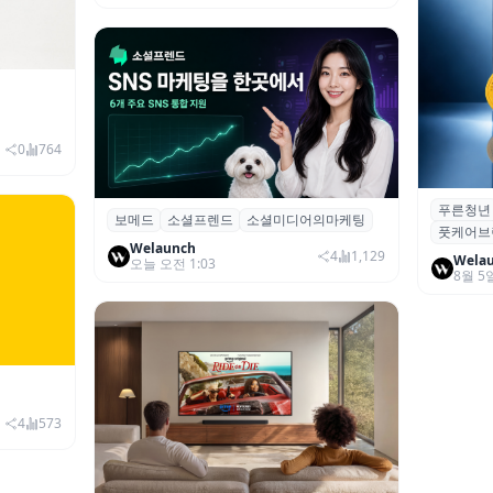
이창헌 영
발 본격화
0
764
푸른청년
푸른청년,
보메드
소셜프렌드
소셜미디어의마케팅
보메드 ‘소셜프렌드’, 유튜브·인스타 등 6
풋케어브
터포디 키
개 SNS 마케팅 통합 지원
Welaunch
4
1,129
Wela
오늘 오전 1:03
8월 5
985억·영
대
4
573