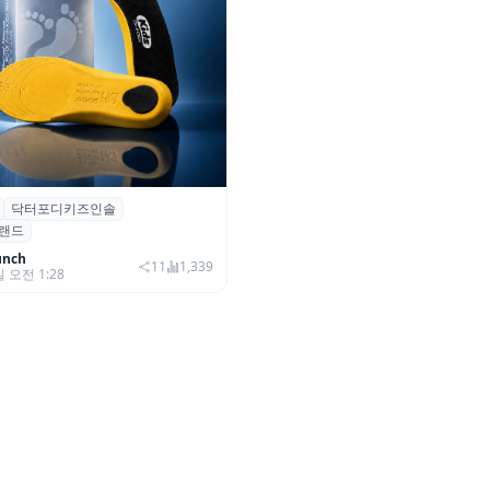
닥터포디키즈인솔
 성장기 아동 발 건강 위한 ‘닥
랜드
즈 인솔’ 출시
unch
11
1,339
일 오전 1:28