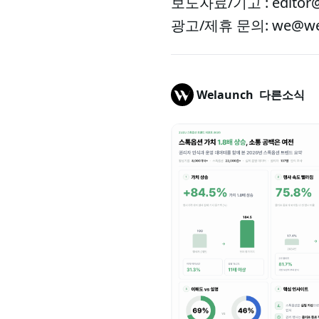
보도자료/기고 : editor@
광고/제휴 문의: we@wel
Welaunch
다른소식