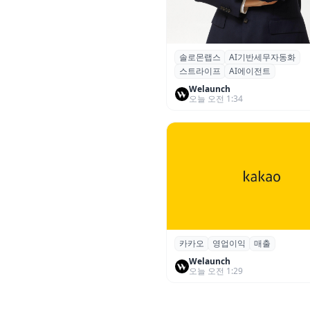
솔로몬랩스
AI기반세무자동화
솔로몬랩스, 스트라이프 출신 
스트라이프
AI에이전트
입…절세 전략 AI 에이전트 개
Welaunch
오늘 오전 1:34
카카오
영업이익
매출
카카오, 2026년 2분기 매출 2조
업이익 2770억…역대 분기 최
Welaunch
오늘 오전 1:29