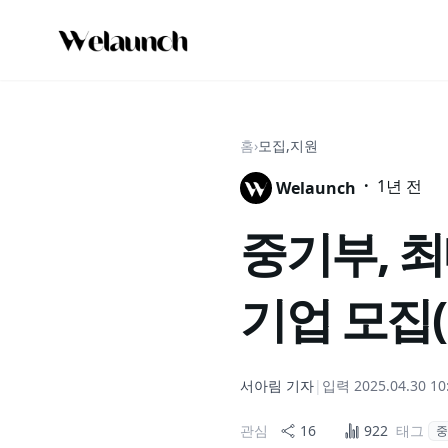
홈
›
모집,지원
·
1년 전
Welaunch
중기부, 최
기업 모집(~
서아림
기자
|
입력
2025.04.30 10
관심
16
922
태그
중