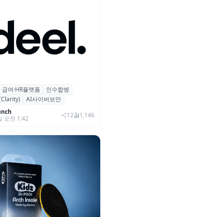
급여·HR플랫폼
인수합병
 플랫폼 딜(Deel), ARR 15억
arity)
AI사이버보안
…AI 보안 역량 강화
unch
12
1,146
일 오전 1:42