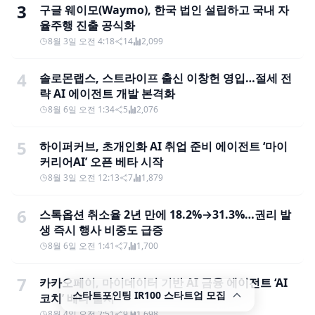
3
구글 웨이모(Waymo), 한국 법인 설립하고 국내 자
율주행 진출 공식화
8월 3일 오전 4:18
14
2,099
4
솔로몬랩스, 스트라이프 출신 이창헌 영입…절세 전
략 AI 에이전트 개발 본격화
8월 6일 오전 1:34
5
2,076
5
하이퍼커브, 초개인화 AI 취업 준비 에이전트 ‘마이
커리어AI’ 오픈 베타 시작
8월 3일 오전 12:13
7
1,879
6
스톡옵션 취소율 2년 만에 18.2%→31.3%…권리 발
생 즉시 행사 비중도 급증
8월 6일 오전 1:41
7
1,700
7
카카오페이, 마이데이터 기반 AI 금융 에이전트 ‘AI
스타트포인팅 IR100 스타트업 모집
코치’ 베타 출시
8월 4일 오전 2:51
9
1,698