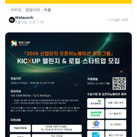
카카오
영업이익
매출
카카오, 2026년 2분기 매출 2조985억·영업
Welaunch
이익 2770억…역대 분기 최대
14
1,699
8월 6일 오전 1:29