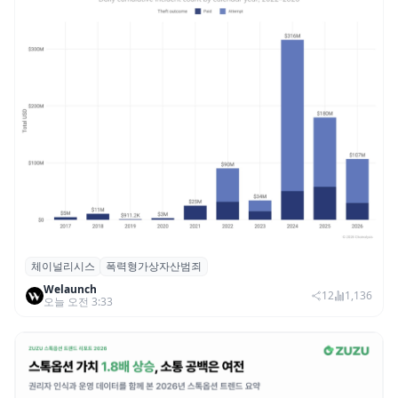
체이널리시스
폭력형가상자산범죄
체이널리시스 “가상자산 보유자 대상 폭력
Welaunch
범죄 증가…상반기 탈취액 3000만 달러 돌파
12
1,136
오늘 오전 3:33