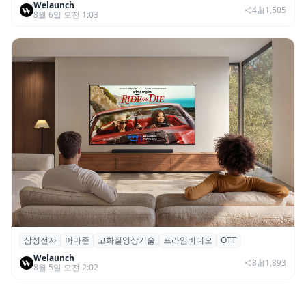
Welaunch
SNS 마케팅 통합 지원
4
1,505
8월 6일 오전 1:03
삼성전자
아마존
고화질영상기술
프라임비디오
OTT
삼성전자·아마존, 프라임 비디오에 ‘HDR10+
Welaunch
어드밴스드’ 적용
8
1,893
8월 5일 오전 2:02