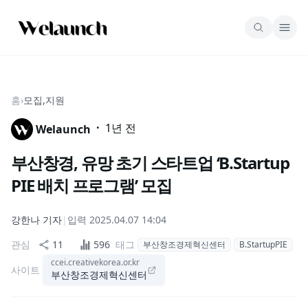
홈
›
모집,지원
·
1년 전
Welaunch
부산창경, 유망 초기 스타트업 ‘B.Startup
PIE 배치 프로그램’ 모집
강한나
기자
|
입력
2025.04.07 14:04
관심
11
596
태그
부산창조경제혁신센터
B.StartupPIE
ccei.creativekorea.or.kr
사이트
부산창조경제혁신센터