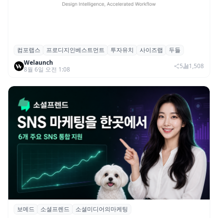
컴포랩스
프로디지인베스트먼트
투자유치
사이즈랩
두들
컴포랩스, 프로디지인베스트먼트로부터 시
Welaunch
드 투자 유치
5
1,508
8월 6일 오전 1:08
보메드
소셜프렌드
소셜미디어의마케팅
보메드 ‘소셜프렌드’, 유튜브·인스타 등 6개