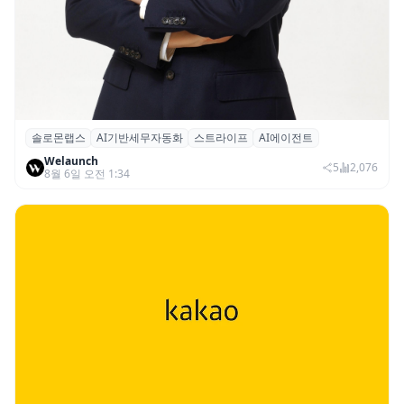
솔로몬랩스
AI기반세무자동화
스트라이프
AI에이전트
솔로몬랩스, 스트라이프 출신 이창헌 영입…
Welaunch
절세 전략 AI 에이전트 개발 본격화
5
2,076
8월 6일 오전 1:34