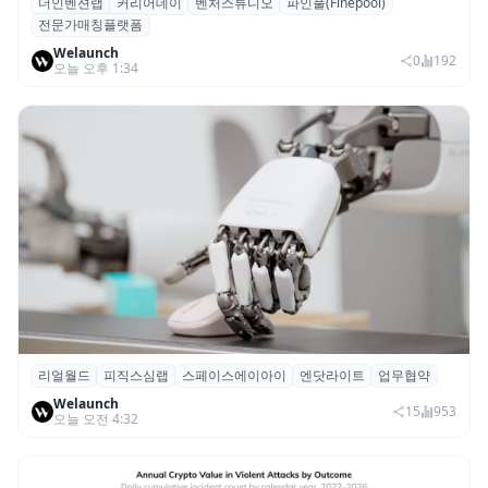
더인벤션랩
커리어데이
벤처스튜디오
파인풀(Finepool)
더인벤션랩·커리어데이, 스타트업 전문가 매
전문가매칭플랫폼
칭 플랫폼 ‘파인풀’ 출시
Welaunch
0
192
오늘 오후 1:34
리얼월드
피직스심랩
스페이스에이아이
엔닷라이트
업무협약
리얼월드, 로봇테크 스타트업 3곳과 손잡고
Welaunch
휴머노이드 표준 만든다
15
953
오늘 오전 4:32