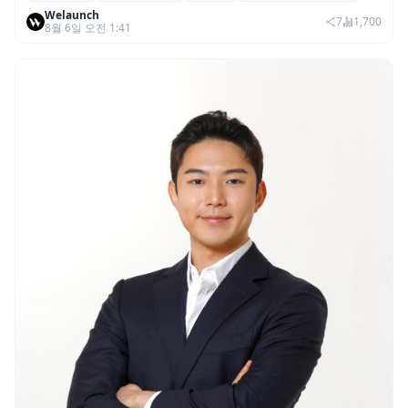
Welaunch
권리 발생 즉시 행사 비중도 급증
7
1,700
8월 6일 오전 1:41