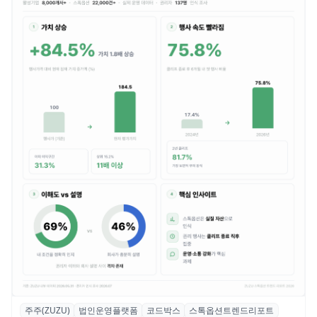
주주(ZUZU)
법인운영플랫폼
코드박스
스톡옵션트렌드리포트
스톡옵션 취소율 2년 만에 18.2%→31.3%…