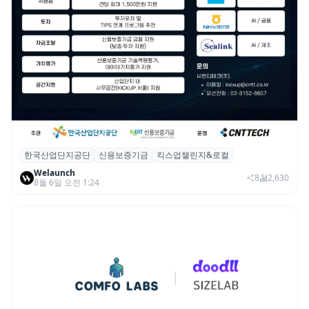
한국산업단지공단
신용보증기금
킥스업챌린지&로컬
산단공·신보, 2026 ‘킥스업 챌린지&로컬’ 참
Welaunch
여 스타트업 모집
8
2,630
8월 6일 오전 1:24