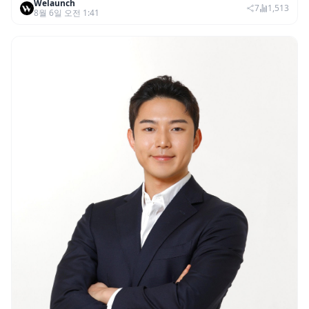
Welaunch
권리 발생 즉시 행사 비중도 급증
7
1,513
8월 6일 오전 1:41