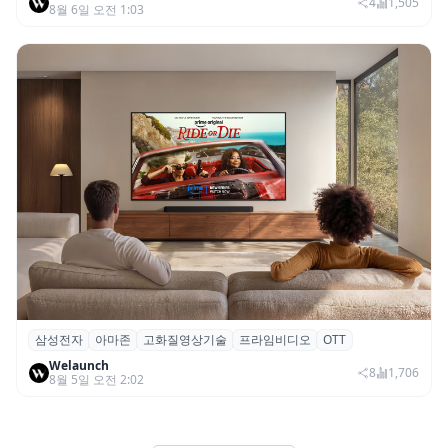
SNS 마케팅 통합 지원
4
1,505
8월 6일 오전 1:03
삼성전자
아마존
고화질영상기술
프라임비디오
OTT
삼성전자·아마존, 프라임 비디오에 ‘HDR10+
Welaunch
어드밴스드’ 적용
8
1,706
8월 5일 오전 2:02