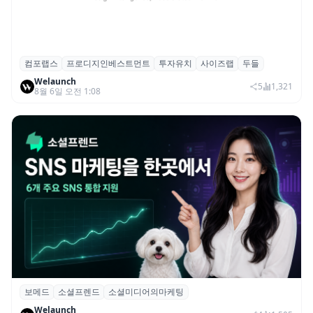
컴포랩스
프로디지인베스트먼트
투자유치
사이즈랩
두들
컴포랩스, 프로디지인베스트먼트로부터 시
Welaunch
드 투자 유치
5
1,321
8월 6일 오전 1:08
보메드
소셜프렌드
소셜미디어의마케팅
보메드 ‘소셜프렌드’, 유튜브·인스타 등 6개
Welaunch