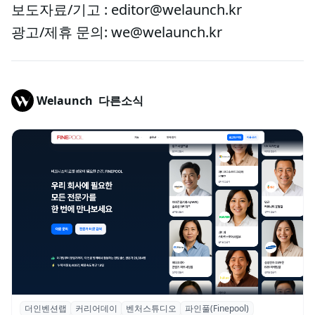
보도자료/기고 : editor@welaunch.kr
광고/제휴 문의: we@welaunch.kr
Welaunch
다른소식
더인벤션랩
커리어데이
벤처스튜디오
파인풀(Finepool)
더인벤션랩·커리어데이, 스타트업 전문가 매