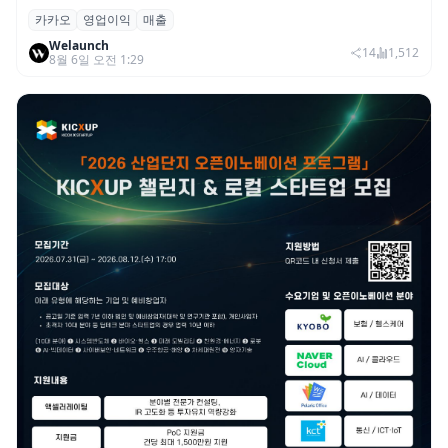
카카오
영업이익
매출
카카오, 2026년 2분기 매출 2조985억·영업
Welaunch
이익 2770억…역대 분기 최대
14
1,512
8월 6일 오전 1:29