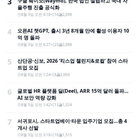
3
구글 웨이모(Waymo), 한국 법인 설립하고 국내 자
율주행 진출 공식화
8월 3일 오전 4:18
14
2,098
4
오픈AI 챗GPT, 출시 3년 8개월 만에 활성 이용자 10
억 명 돌파
8월 3일 오전 6:27
23
2,088
5
산단공·신보, 2026 ‘킥스업 챌린지&로컬’ 참여 스타
트업 모집
8월 6일 오전 1:24
8
2,069
6
글로벌 HR 플랫폼 딜(Deel), ARR 15억 달러 돌파…
AI 보안 역량 강화
8월 5일 오전 1:42
13
1,524
7
서귀포시, 스타트업베이·타운 입주기업 모집…총 4
개사 선발
8월 3일 오전 3:18
10
1,515