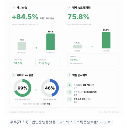
주주(ZUZU)
법인운영플랫폼
코드박스
스톡옵션트렌드리포트
스톡옵션 취소율 2년 만에 18.2%→31.3%…