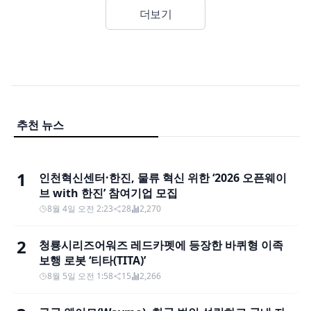
더보기
추천 뉴스
1
인천혁신센터·한진, 물류 혁신 위한 ‘2026 오픈웨이
브 with 한진’ 참여기업 모집
8월 4일 오전 2:23
28
2,270
2
청룡시리즈어워즈 레드카펫에 등장한 바퀴형 이족
보행 로봇 ‘티타(TITA)’
8월 5일 오전 1:58
15
2,266