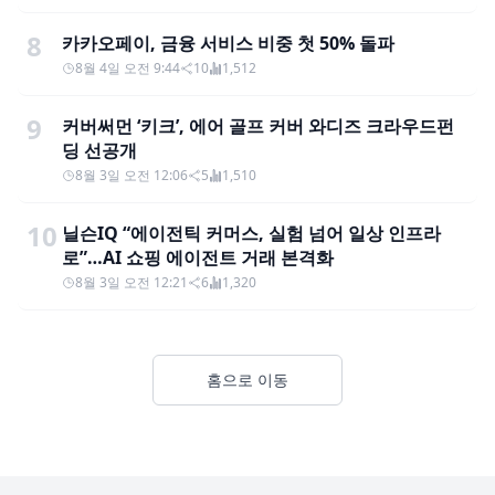
8
카카오페이, 금융 서비스 비중 첫 50% 돌파
8월 4일 오전 9:44
10
1,512
9
커버써먼 ‘키크’, 에어 골프 커버 와디즈 크라우드펀
딩 선공개
8월 3일 오전 12:06
5
1,510
10
닐슨IQ “에이전틱 커머스, 실험 넘어 일상 인프라
로”…AI 쇼핑 에이전트 거래 본격화
8월 3일 오전 12:21
6
1,320
홈으로 이동
Footer