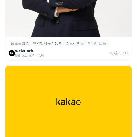
솔로몬랩스
AI기반세무자동화
스트라이프
AI에이전트
솔로몬랩스, 스트라이프 출신 이창헌 영입…
Welaunch
절세 전략 AI 에이전트 개발 본격화
5
1,702
8월 6일 오전 1:34