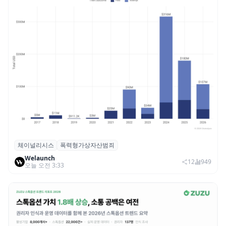
체이널리시스
폭력형가상자산범죄
체이널리시스 “가상자산 보유자 대상 폭력
Welaunch
범죄 증가…상반기 탈취액 3000만 달러 돌파
12
949
오늘 오전 3:33