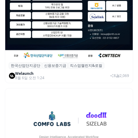
한국산업단지공단
신용보증기금
킥스업챌린지&로컬
산단공·신보, 2026 ‘킥스업 챌린지&로컬’ 참
Welaunch
여 스타트업 모집
8
2,069
8월 6일 오전 1:24