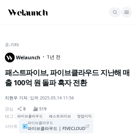
홈
›
기타
·
1년 전
Welaunch
패스트파이브, 파이브클라우드 지난해 매
출 100억 원 돌파 흑자 전환
지현우
기자
|
입력
2025.05.14 11:56
관심
8
519
태그
파이브클라우드
패스트파이브
영업이익
파이브클라우드
사이트
파이브클라우드 | FIVECLOUD