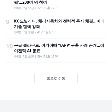
럽’…200여 명 참여
8월 3일 오전 12:28
9
1,701
9
KG모빌리티, 체리자동차와 전략적 투자 체결…미래
기술 협력 강화
8월 3일 오전 2:41
6
1,700
10
구글 클라우드, 여기어때 ‘YAPP’ 구축 사례 공개…에
이전틱 AI 동료
8월 4일 오전 9:39
12
1,140
홈으로 이동
Footer