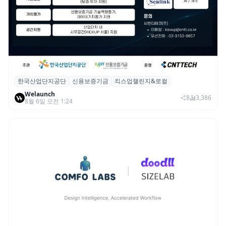
한국산업단지공단
신용보증기금
킥스업챌린지&로컬
산단공·신보, 2026 ‘킥스업 챌린지&로컬’ 참
Welaunch
여 스타트업 모집
8
3,386
8월 6일 오전 1:24