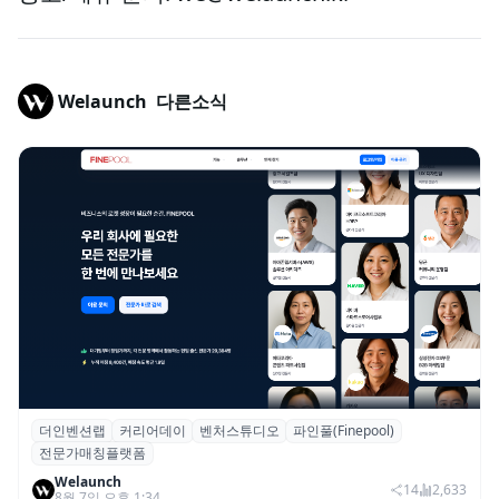
Welaunch
다른소식
더인벤션랩
커리어데이
벤처스튜디오
파인풀(Finepool)
더인벤션랩·커리어데이, 스타트업 전문가 매
전문가매칭플랫폼
칭 플랫폼 ‘파인풀’ 출시
Welaunch
14
2,633
8월 7일 오후 1:34