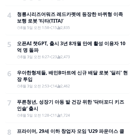
4
청룡시리즈어워즈 레드카펫에 등장한 바퀴형 이족
보행 로봇 ‘티타(TITA)’
8월 5일 오전 1:58
15
2,835
5
오픈AI 챗GPT, 출시 3년 8개월 만에 활성 이용자 10
억 명 돌파
8월 3일 오전 6:27
23
2,473
6
우아한형제들, 배민B마트에 신규 배달 로봇 '딜리' 현
장 투입
8월 3일 오전 2:53
14
2,462
7
푸른청년, 성장기 아동 발 건강 위한 ‘닥터포디 키즈
인솔’ 출시
8월 5일 오전 1:28
11
1,724
8
프라이머, 29세 이하 창업자 모임 ‘U29 파운더스 클