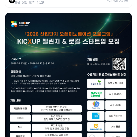
이익 2770억…역대 분기 최대
14
3,768
8월 6일 오전 1:29