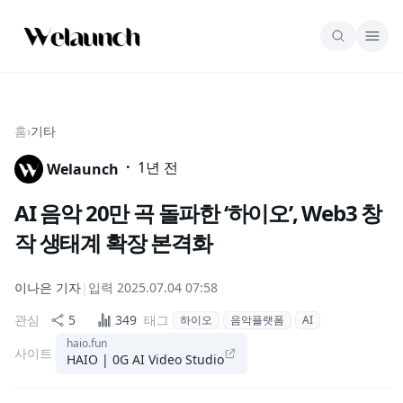
홈
›
기타
·
1년 전
Welaunch
AI 음악 20만 곡 돌파한 ‘하이오’, Web3 창
작 생태계 확장 본격화
이나은
기자
|
입력
2025.07.04 07:58
관심
5
349
태그
하이오
음악플랫폼
AI
haio.fun
사이트
HAIO | 0G AI Video Studio