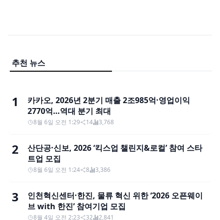
추천 뉴스
1
카카오, 2026년 2분기 매출 2조985억·영업이익
2770억…역대 분기 최대
8월 6일 오전 1:29
14
3,768
2
산단공·신보, 2026 ‘킥스업 챌린지&로컬’ 참여 스타
트업 모집
8월 6일 오전 1:24
8
3,386
3
인천혁신센터·한진, 물류 혁신 위한 ‘2026 오픈웨이
브 with 한진’ 참여기업 모집
8월 4일 오전 2:23
32
2,841