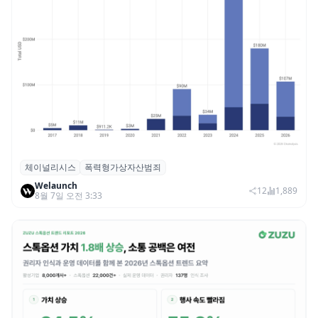
체이널리시스
폭력형가상자산범죄
체이널리시스 “가상자산 보유자 대상 폭력
Welaunch
범죄 증가…상반기 탈취액 3000만 달러 돌파
12
1,889
8월 7일 오전 3:33