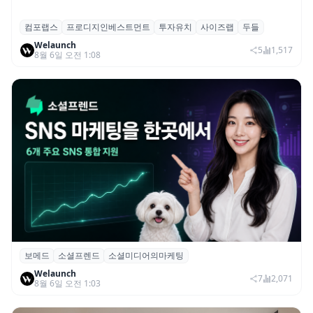
컴포랩스
프로디지인베스트먼트
투자유치
사이즈랩
두들
컴포랩스, 프로디지인베스트먼트로부터 시
Welaunch
드 투자 유치
5
1,517
8월 6일 오전 1:08
보메드
소셜프렌드
소셜미디어의마케팅
보메드 ‘소셜프렌드’, 유튜브·인스타 등 6개
Welaunch
SNS 마케팅 통합 지원
7
2,071
8월 6일 오전 1:03