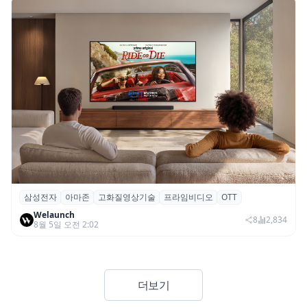
삼성전자
아마존
고화질영상기술
프라임비디오
OTT
삼성전자·아마존, 프라임 비디오에 ‘HDR10+
Welaunch
어드밴스드’ 적용
8
2,834
8월 5일 오전 2:02
더보기