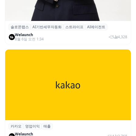
솔로몬랩스
AI기반세무자동화
스트라이프
AI에이전트
솔로몬랩스, 스트라이프 출신 이창헌 영입…
Welaunch
절세 전략 AI 에이전트 개발 본격화
5
4,328
8월 6일 오전 1:34
카카오
영업이익
매출
카카오, 2026년 2분기 매출 2조985억·영업
Welaunch