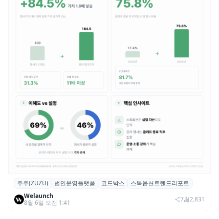
주주(ZUZU)
법인운영플랫폼
코드박스
스톡옵션트렌드리포트
스톡옵션 취소율 2년 만에 18.2%→31.3%…
Welaunch
권리 발생 즉시 행사 비중도 급증
7
2,831
8월 6일 오전 1:41