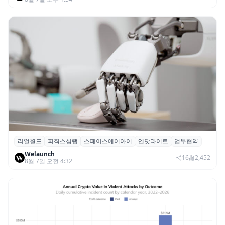
리얼월드
피직스심랩
스페이스에이아이
엔닷라이트
업무협약
리얼월드, 로봇테크 스타트업 3곳과 손잡고
Welaunch
휴머노이드 표준 만든다
16
2,452
8월 7일 오전 4:32