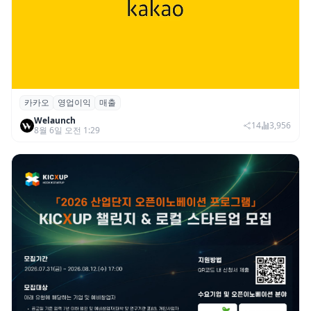
카카오
영업이익
매출
카카오, 2026년 2분기 매출 2조985억·영업
Welaunch
이익 2770억…역대 분기 최대
14
3,956
8월 6일 오전 1:29