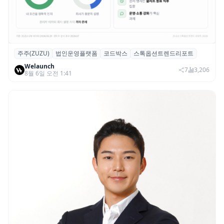
주주(ZUZU)
법인운영플랫폼
코드박스
스톡옵션트렌드리포트
스톡옵션 취소율 2년 만에 18.2%→31.3%…
Welaunch
권리 발생 즉시 행사 비중도 급증
7
3,206
8월 6일 오전 1:41