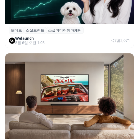
보메드
소셜프렌드
소셜미디어의마케팅
보메드 ‘소셜프렌드’, 유튜브·인스타 등 6개
Welaunch
SNS 마케팅 통합 지원
7
2,071
8월 6일 오전 1:03