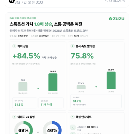
범죄 증가…상반기 탈취액 3000만 달러 돌파
12
2,078
8월 7일 오전 3:33