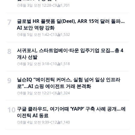
8월 3일 오전 12:28
9
1,701
7
글로벌 HR 플랫폼 딜(Deel), ARR 15억 달러 돌파…
AI 보안 역량 강화
8월 5일 오전 1:42
13
1,532
8
서귀포시, 스타트업베이·타운 입주기업 모집…총 4
개사 선발
8월 3일 오전 3:18
10
1,518
9
닐슨IQ “에이전틱 커머스, 실험 넘어 일상 인프라
로”…AI 쇼핑 에이전트 거래 본격화
8월 3일 오전 12:21
6
1,324
10
구글 클라우드, 여기어때 ‘YAPP’ 구축 사례 공개…에
이전틱 AI 동료
8월 4일 오전 9:39
12
1,140