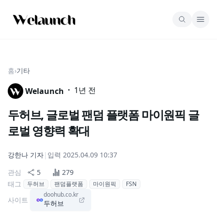
홈
›
기타
·
1년 전
Welaunch
두허브, 글로벌 팬덤 플랫폼 마이원픽 글
로벌 영향력 확대
강한나
기자
|
입력
2025.04.09 10:37
관심
5
279
태그
두허브
팬덤플랫폼
마이원픽
FSN
doohub.co.kr
사이트
두허브