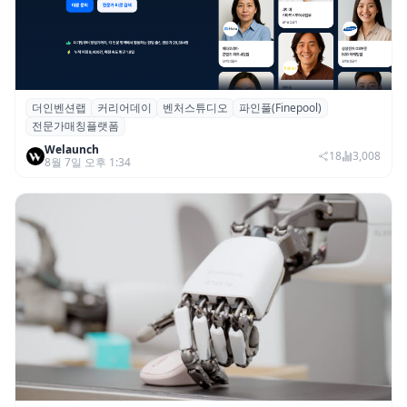
더인벤션랩
커리어데이
벤처스튜디오
파인풀(Finepool)
더인벤션랩·커리어데이, 스타트업 전문가 매
전문가매칭플랫폼
칭 플랫폼 ‘파인풀’ 출시
Welaunch
18
3,008
8월 7일 오후 1:34