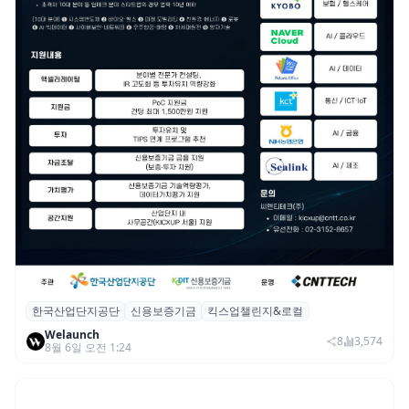
한국산업단지공단
신용보증기금
킥스업챌린지&로컬
산단공·신보, 2026 ‘킥스업 챌린지&로컬’ 참
Welaunch
여 스타트업 모집
8
3,574
8월 6일 오전 1:24