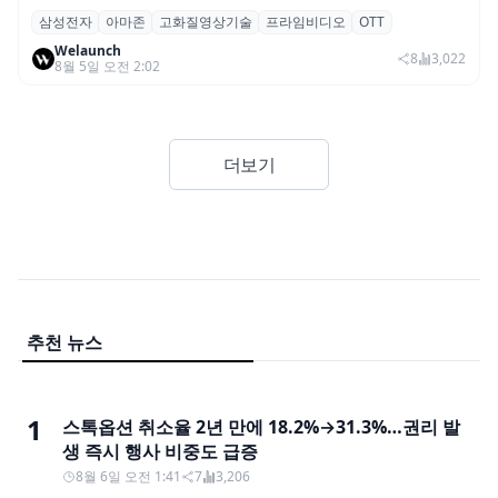
삼성전자
아마존
고화질영상기술
프라임비디오
OTT
삼성전자·아마존, 프라임 비디오에 ‘HDR10+
Welaunch
어드밴스드’ 적용
8
3,022
8월 5일 오전 2:02
더보기
추천 뉴스
1
스톡옵션 취소율 2년 만에 18.2%→31.3%…권리 발
생 즉시 행사 비중도 급증
8월 6일 오전 1:41
7
3,206