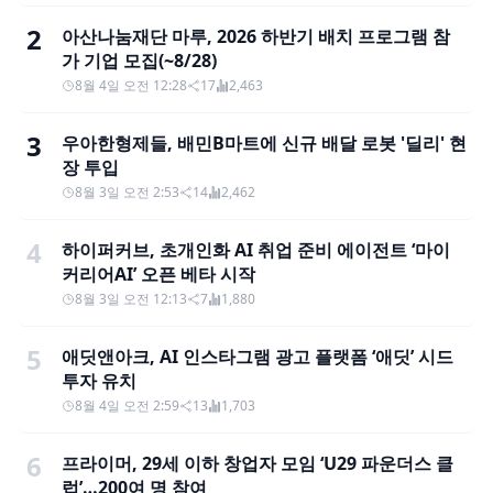
2
아산나눔재단 마루, 2026 하반기 배치 프로그램 참
가 기업 모집(~8/28)
8월 4일 오전 12:28
17
2,463
3
우아한형제들, 배민B마트에 신규 배달 로봇 '딜리' 현
장 투입
8월 3일 오전 2:53
14
2,462
4
하이퍼커브, 초개인화 AI 취업 준비 에이전트 ‘마이
커리어AI’ 오픈 베타 시작
8월 3일 오전 12:13
7
1,880
5
애딧앤아크, AI 인스타그램 광고 플랫폼 ‘애딧’ 시드
투자 유치
8월 4일 오전 2:59
13
1,703
6
프라이머, 29세 이하 창업자 모임 ‘U29 파운더스 클
럽’…200여 명 참여