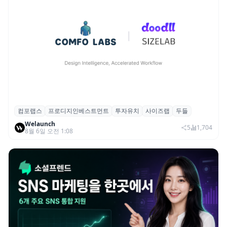
컴포랩스
프로디지인베스트먼트
투자유치
사이즈랩
두들
컴포랩스, 프로디지인베스트먼트로부터 시
Welaunch
드 투자 유치
5
1,704
8월 6일 오전 1:08