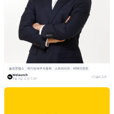
솔로몬랩스
AI기반세무자동화
스트라이프
AI에이전트
솔로몬랩스, 스트라이프 출신 이창헌 영입…
Welaunch
절세 전략 AI 에이전트 개발 본격화
5
4,328
8월 6일 오전 1:34