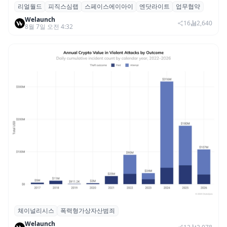
리얼월드
피직스심랩
스페이스에이아이
엔닷라이트
업무협약
리얼월드, 로봇테크 스타트업 3곳과 손잡고
Welaunch
휴머노이드 표준 만든다
16
2,640
8월 7일 오전 4:32
체이널리시스
폭력형가상자산범죄
체이널리시스 “가상자산 보유자 대상 폭력
Welaunch