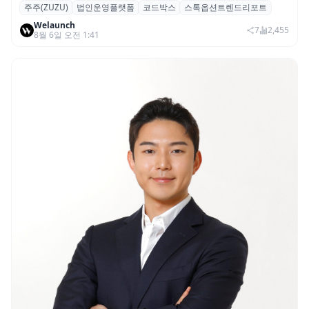
주주(ZUZU)
법인운영플랫폼
코드박스
스톡옵션트렌드리포트
스톡옵션 취소율 2년 만에 18.2%→31.3%…
Welaunch
권리 발생 즉시 행사 비중도 급증
7
2,455
8월 6일 오전 1:41