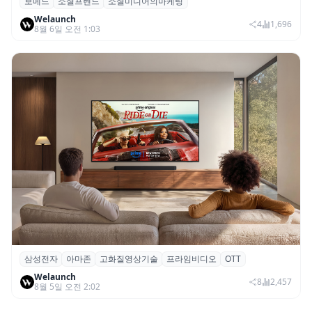
보메드
소셜프렌드
소셜미디어의마케팅
보메드 ‘소셜프렌드’, 유튜브·인스타 등 6개
Welaunch
SNS 마케팅 통합 지원
4
1,696
8월 6일 오전 1:03
삼성전자
아마존
고화질영상기술
프라임비디오
OTT
삼성전자·아마존, 프라임 비디오에 ‘HDR10+
Welaunch
어드밴스드’ 적용
8
2,457
8월 5일 오전 2:02