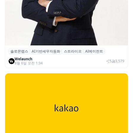
솔로몬랩스
AI기반세무자동화
스트라이프
AI에이전트
솔로몬랩스, 스트라이프 출신 이창헌 영입…
Welaunch
절세 전략 AI 에이전트 개발 본격화
5
3,579
8월 6일 오전 1:34