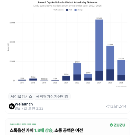
체이널리시스
폭력형가상자산범죄
체이널리시스 “가상자산 보유자 대상 폭력
Welaunch
범죄 증가…상반기 탈취액 3000만 달러 돌파
12
1,514
8월 7일 오전 3:33