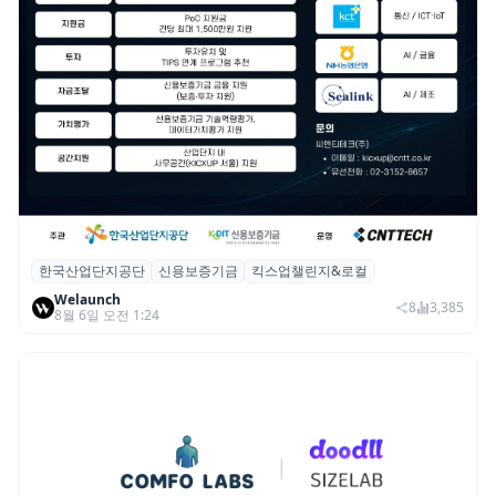
한국산업단지공단
신용보증기금
킥스업챌린지&로컬
산단공·신보, 2026 ‘킥스업 챌린지&로컬’ 참
Welaunch
여 스타트업 모집
8
3,385
8월 6일 오전 1:24