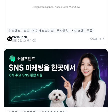
컴포랩스
프로디지인베스트먼트
투자유치
사이즈랩
두들
컴포랩스, 프로디지인베스트먼트로부터 시
Welaunch
드 투자 유치
5
1,515
8월 6일 오전 1:08