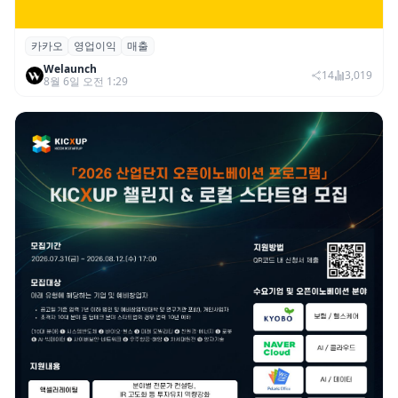
카카오
영업이익
매출
카카오, 2026년 2분기 매출 2조985억·영업
Welaunch
이익 2770억…역대 분기 최대
14
3,019
8월 6일 오전 1:29