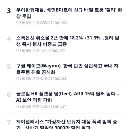
3
우아한형제들, 배민B마트에 신규 배달 로봇 '딜리' 현
장 투입
8월 3일 오전 2:53
14
2,460
4
스톡옵션 취소율 2년 만에 18.2%→31.3%…권리 발
생 즉시 행사 비중도 급증
8월 6일 오전 1:41
7
2,455
5
구글 웨이모(Waymo), 한국 법인 설립하고 국내 자
율주행 진출 공식화
8월 3일 오전 4:18
14
2,288
6
글로벌 HR 플랫폼 딜(Deel), ARR 15억 달러 돌파…
AI 보안 역량 강화
8월 5일 오전 1:42
13
1,531
7
체이널리시스 “가상자산 보유자 대상 폭력 범죄 증
가…상반기 탈취액 3000만 달러 돌파