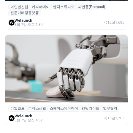
더인벤션랩
커리어데이
벤처스튜디오
파인풀(Finepool)
더인벤션랩·커리어데이, 스타트업 전문가 매
전문가매칭플랫폼
칭 플랫폼 ‘파인풀’ 출시
Welaunch
12
1,695
8월 7일 오후 1:34
리얼월드
피직스심랩
스페이스에이아이
엔닷라이트
업무협약
리얼월드, 로봇테크 스타트업 3곳과 손잡고
Welaunch
휴머노이드 표준 만든다
15
1,703
8월 7일 오전 4:32