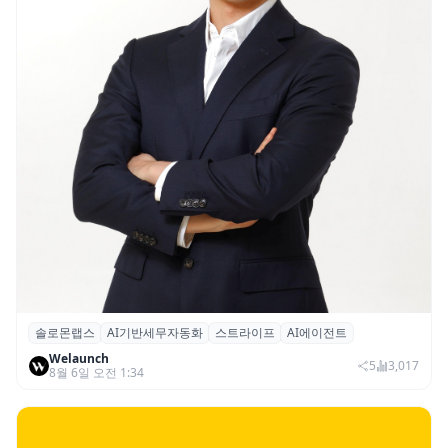
솔로몬랩스
AI기반세무자동화
스트라이프
AI에이전트
솔로몬랩스, 스트라이프 출신 이창헌 영입…
Welaunch
절세 전략 AI 에이전트 개발 본격화
5
3,017
8월 6일 오전 1:34