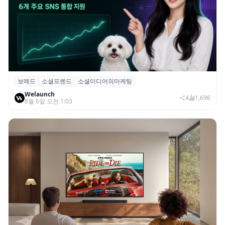
보메드
소셜프렌드
소셜미디어의마케팅
보메드 ‘소셜프렌드’, 유튜브·인스타 등 6개
Welaunch
SNS 마케팅 통합 지원
4
1,696
8월 6일 오전 1:03