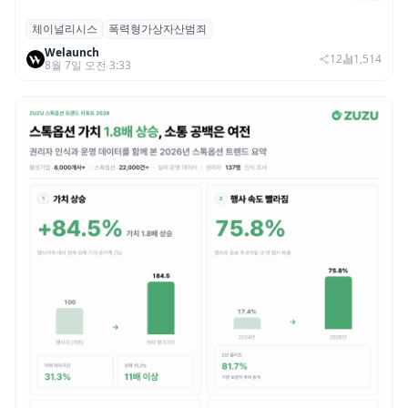
체이널리시스
폭력형가상자산범죄
체이널리시스 “가상자산 보유자 대상 폭력
Welaunch
범죄 증가…상반기 탈취액 3000만 달러 돌파
12
1,514
8월 7일 오전 3:33