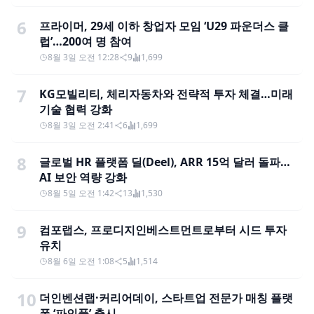
6
프라이머, 29세 이하 창업자 모임 ‘U29 파운더스 클
럽’…200여 명 참여
8월 3일 오전 12:28
9
1,699
7
KG모빌리티, 체리자동차와 전략적 투자 체결…미래
기술 협력 강화
8월 3일 오전 2:41
6
1,699
8
글로벌 HR 플랫폼 딜(Deel), ARR 15억 달러 돌파…
AI 보안 역량 강화
8월 5일 오전 1:42
13
1,530
9
컴포랩스, 프로디지인베스트먼트로부터 시드 투자
유치
8월 6일 오전 1:08
5
1,514
10
더인벤션랩·커리어데이, 스타트업 전문가 매칭 플랫
폼 ‘파인풀’ 출시