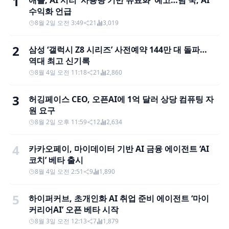
1
애플, AI 시리 '사용량 기반 유료화' 예고…팀 쿡, AI
수익화 언급
8월 2일 오전 3:49
21
3,019
2
삼성 ‘갤럭시 Z8 시리즈’ 사전예약 144만 대 돌파…
역대 최고 신기록
8월 4일 오전 11:18
21
2,860
3
허깅페이스 CEO, 오픈AI에 1억 달러 상당 컴퓨팅 자
원 요구
8월 2일 오후 11:59
12
2,634
4
카카오페이, 마이데이터 기반 AI 금융 에이전트 ‘AI
코치’ 베타 출시
8월 4일 오전 2:51
9
1,890
5
하이퍼커브, 초개인화 AI 취업 준비 에이전트 ‘마이
커리어AI’ 오픈 베타 시작
8월 3일 오전 12:13
7
1,879