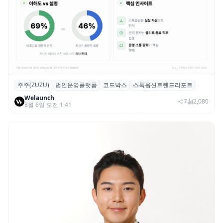
주주(ZUZU)
법인운영플랫폼
코드박스
스톡옵션트렌드리포트
스톡옵션 취소율 2년 만에 18.2%→31.3%…
Welaunch
권리 발생 즉시 행사 비중도 급증
7
2,080
8월 6일 오전 1:41