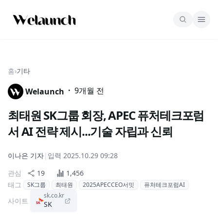
홈
›
기타
·
9개월 전
Welaunch
최태원 SK그룹 회장, APEC 퓨처테크포럼
서 AI 전략 제시...기술 자립과 신뢰
이나은
기자
|
입력
2025.10.29 09:28
관심
19
1,456
태그
SK그룹
최태원
2025APECCEO서밋
퓨처테크포럼AI
sk.co.kr
사이트
SK