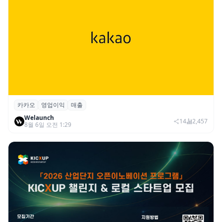
카카오
영업이익
매출
카카오, 2026년 2분기 매출 2조985억·영업
Welaunch
이익 2770억…역대 분기 최대
14
2,457
8월 6일 오전 1:29