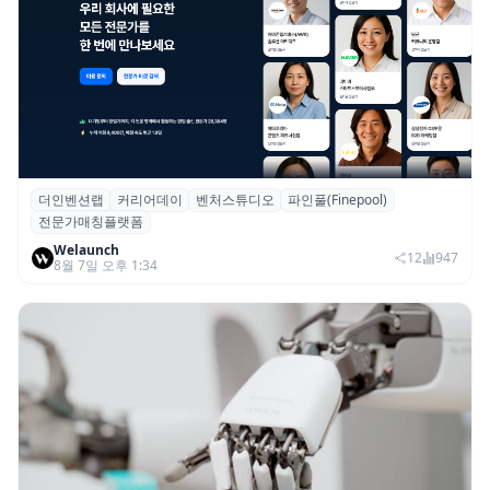
더인벤션랩
커리어데이
벤처스튜디오
파인풀(Finepool)
더인벤션랩·커리어데이, 스타트업 전문가 매
전문가매칭플랫폼
칭 플랫폼 ‘파인풀’ 출시
Welaunch
12
947
8월 7일 오후 1:34