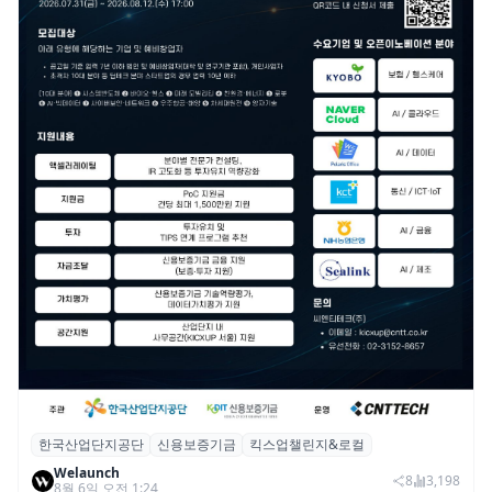
한국산업단지공단
신용보증기금
킥스업챌린지&로컬
산단공·신보, 2026 ‘킥스업 챌린지&로컬’ 참
Welaunch
여 스타트업 모집
8
3,198
8월 6일 오전 1:24