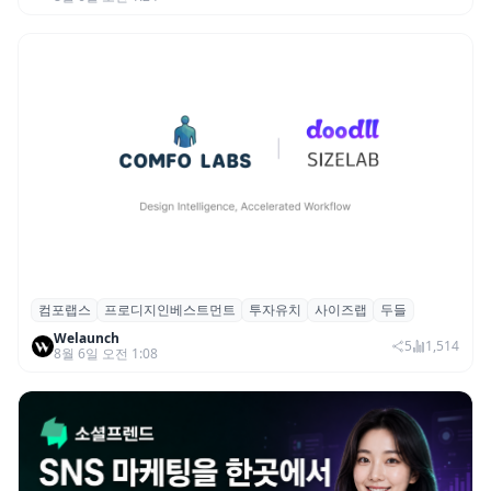
컴포랩스
프로디지인베스트먼트
투자유치
사이즈랩
두들
컴포랩스, 프로디지인베스트먼트로부터 시
Welaunch
드 투자 유치
5
1,514
8월 6일 오전 1:08