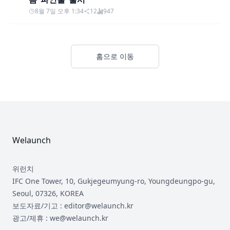
8월 7일 오후 1:34
12
947
홈으로 이동
Footer
Welaunch
위런치
IFC One Tower, 10, Gukjegeumyung-ro, Youngdeungpo-gu,
Seoul, 07326, KOREA
보도자료/기고 : editor@welaunch.kr
광고/제휴 : we@welaunch.kr