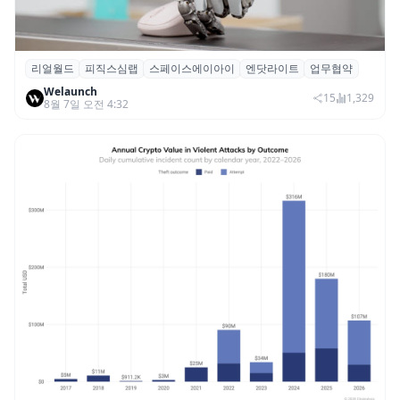
리얼월드
피직스심랩
스페이스에이아이
엔닷라이트
업무협약
리얼월드, 로봇테크 스타트업 3곳과 손잡고
Welaunch
휴머노이드 표준 만든다
15
1,329
8월 7일 오전 4:32