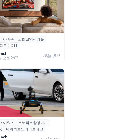
아마존
고화질영상기술
·아마존, 프라임 비디오에
디오
OTT
0+ 어드밴스드’ 적용
unch
8
1,516
일 오전 2:02
즈어워즈
로보틱스촬영기기
즈어워즈 레드카펫에 등장한 바
)
다이렉트드라이브테크
보행 로봇 ‘티타(TITA)’
unch