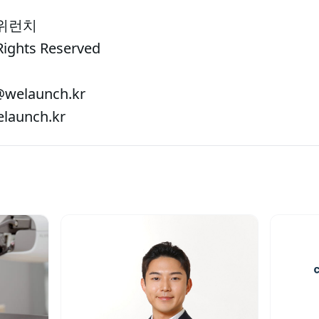
 위런치
Rights Reserved
welaunch.kr
aunch.kr