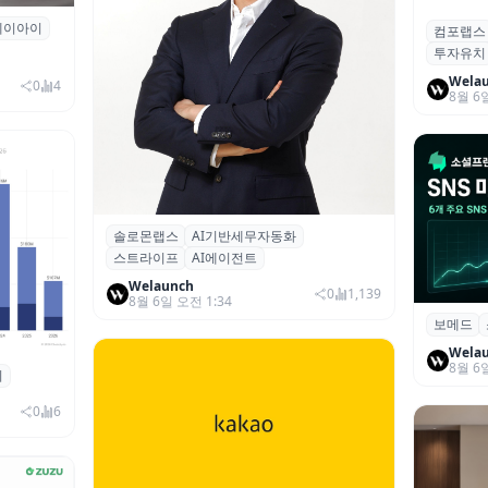
에이아이
곳과 손
컴포랩스
컴포랩스
투자유치
시드 투
Wela
0
4
8월 6
솔로몬랩스
AI기반세무자동화
솔로몬랩스, 스트라이프 출신 이창헌 영
스트라이프
AI에이전트
입…절세 전략 AI 에이전트 개발 본격화
Welaunch
0
1,139
8월 6일 오전 1:34
보메드
보메드 ‘
개 SNS
Wela
8월 6
죄
 대상 폭
00만 달
0
6