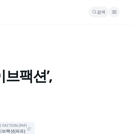
검색
브팩션’,
 FACTION (PAF)
브팩션(파프)