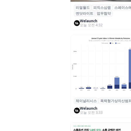
리얼월드
피직스심랩
스페이스
리얼월드, 로봇테크 스타트업 3
엔닷라이트
업무협약
잡고 휴머노이드 표준 만든다
Welaunch
오늘 오전 4:32
체이널리시스
폭력형가상자산범
체이널리시스 “가상자산 보유자
력 범죄 증가…상반기 탈취액 30
Welaunch
오늘 오전 3:33
러 돌파