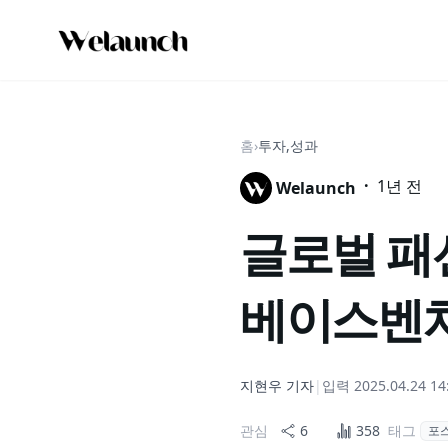
홈
›
투자,성과
·
1년 전
Welaunch
글로벌 패
베이스벤처
지현우
기자
|
입력
2025.04.24 14
관심
6
358
태그
포