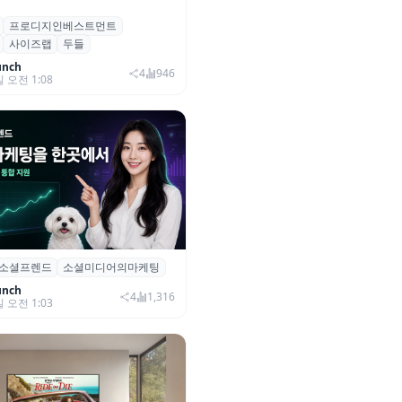
프로디지인베스트먼트
, 프로디지인베스트먼트로부터
사이즈랩
두들
자 유치
unch
4
946
일 오전 1:08
소셜프렌드
소셜미디어의마케팅
소셜프렌드’, 유튜브·인스타 등 6
 마케팅 통합 지원
unch
4
1,316
일 오전 1:03