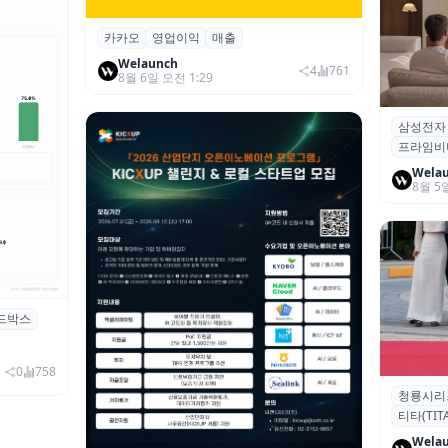
카카오
영업이익
매출
카카오, 2026년 2분기 매출 2조985억·영
업이익 2770억…역대 분기 최대
Welaunch
4
761
8월 6일 오전 1:29
삼성전자
삼성전자
프라임비
‘HDR1
Wela
8월 5
드박스
시 행사 비
0
758
청룡시리
청룡시리
티타(TITA
퀴형 이족 
Wela