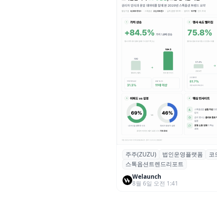
주주(ZUZU)
법인운영플랫폼
코
스톡옵션 취소율 2년 만에
스톡옵션트렌드리포트
18.2%→31.3%…권리 발생 즉
중도 급증
Welaunch
8월 6일 오전 1:41