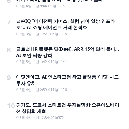
6
8월 4일 오전 9:44
9
1,318
7
닐슨IQ “에이전틱 커머스, 실험 넘어 일상 인프라
로”…AI 쇼핑 에이전트 거래 본격화
8월 3일 오전 12:21
6
1,318
8
글로벌 HR 플랫폼 딜(Deel), ARR 15억 달러 돌파…
AI 보안 역량 강화
8월 5일 오전 1:42
12
1,141
9
애딧앤아크, AI 인스타그램 광고 플랫폼 ‘애딧’ 시드
투자 유치
8월 4일 오전 2:59
11
1,136
10
경기도, 도쿄서 스타트업 투자설명회·오픈이노베이
션 상담회 개최
8월 4일 오전 12:34
6
572