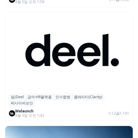
8월 5일 오전 1:58
딜(Deel
급여·HR플랫폼
인수합병
클래리티(Clarity)
글로벌 HR 플랫폼 딜(Deel), ARR 15억 달러
AI사이버보안
돌파…AI 보안 역량 강화
Welaunch
12
1,141
8월 5일 오전 1:42