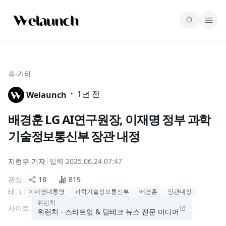
홈
›
기타
·
1년 전
Welaunch
배경훈 LG AI연구원장, 이재명 정부 과학
기술정보통신부 장관 내정
지현우
기자
|
입력
2025.06.24 07:47
관심
18
819
태그
이재명대통령
과학기술정보통신부
배경훈
장관내정
위런치
사이트
위런치 - 스타트업 & 딥테크 뉴스 전문 미디어