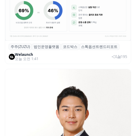
주주(ZUZU)
법인운영플랫폼
코드박스
스톡옵션트렌드리포트
스톡옵션 취소율 2년 만에 18.2%→31.3%…
Welaunch
권리 발생 즉시 행사 비중도 급증
0
195
오늘 오전 1:41