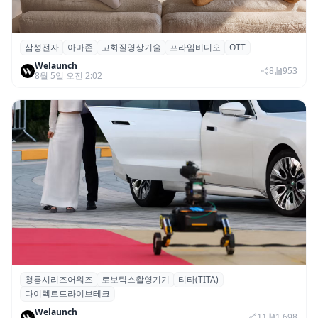
삼성전자
아마존
고화질영상기술
프라임비디오
OTT
삼성전자·아마존, 프라임 비디오에 ‘HDR10+
Welaunch
어드밴스드’ 적용
8
953
8월 5일 오전 2:02
청룡시리즈어워즈
로보틱스촬영기기
티타(TITA)
청룡시리즈어워즈 레드카펫에 등장한 바퀴
다이렉트드라이브테크
형 이족 보행 로봇 ‘티타(TITA)’
Welaunch
11
1,698