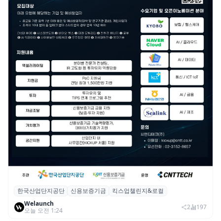
한국산업단지공단
신용보증기금
킥스업챌린지&로컬
산단공·신보, 2026 ‘킥스업 챌린지&로컬’ 참
Welaunch
여 스타트업 모집
2
197
오늘 오전 1:24