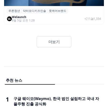
푸른청년
닥터포디키즈인솔
풋케어브랜드
푸른청년, 성장기 아동 발 건강 위한 ‘닥터포
Welaunch
디 키즈 인솔’ 출시
11
1,334
8월 5일 오전 1:28
더보기
추천 뉴스
1
구글 웨이모(Waymo), 한국 법인 설립하고 국내 자
율주행 진출 공식화