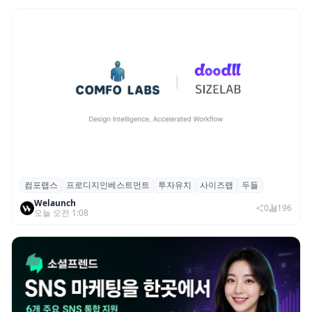
컴포랩스
프로디지인베스트먼트
투자유치
사이즈랩
두들
컴포랩스, 프로디지인베스트먼트로부터 시
Welaunch
드 투자 유치
0
196
오늘 오전 1:08