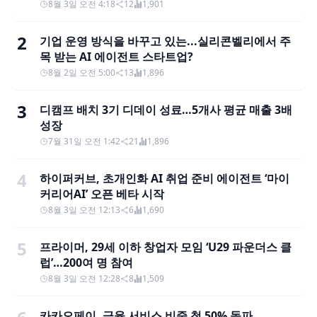
8월 3일 오전 4:18
12
1,901
2
기업 운영 방식을 바꾸고 있는...실리콘벨리에서 주
목 받는 AI 에이전트 스타트업?
8월 2일 오전 5:00
13
1,896
3
디캠프 배치 3기 디데이 성료…5개사 평균 매출 3배
성장
7월 31일 오전 1:42
21
1,896
4
하이퍼커브, 초개인화 AI 취업 준비 에이전트 ‘마이
커리어AI’ 오픈 베타 시작
8월 3일 오전 12:13
6
1,690
5
프라이머, 29세 이하 창업자 모임 ‘U29 파운더스 클
럽’…200여 명 참여
8월 3일 오전 12:28
8
1,509
카카오페이, 금융 서비스 비중 첫 50% 돌파