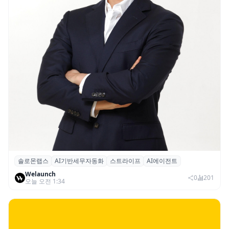
솔로몬랩스
AI기반세무자동화
스트라이프
AI에이전트
솔로몬랩스, 스트라이프 출신 이창헌 영입…
Welaunch
절세 전략 AI 에이전트 개발 본격화
0
201
오늘 오전 1:34