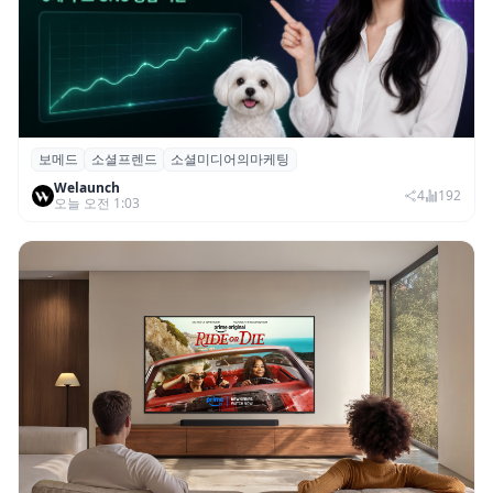
보메드
소셜프렌드
소셜미디어의마케팅
보메드 ‘소셜프렌드’, 유튜브·인스타 등 6개
Welaunch
SNS 마케팅 통합 지원
4
192
오늘 오전 1:03