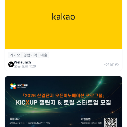
카카오
영업이익
매출
카카오, 2026년 2분기 매출 2조985억·영업
Welaunch
이익 2770억…역대 분기 최대
4
196
오늘 오전 1:29