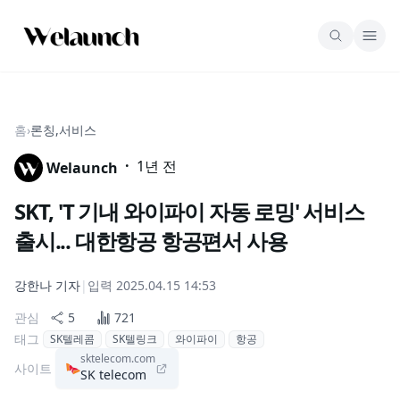
홈
›
론칭,서비스
·
1년 전
Welaunch
SKT, 'T 기내 와이파이 자동 로밍' 서비스
출시... 대한항공 항공편서 사용
강한나
기자
|
입력
2025.04.15 14:53
관심
5
721
태그
SK텔레콤
SK텔링크
와이파이
항공
sktelecom.com
사이트
SK telecom