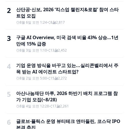
2
산단공·신보, 2026 ‘킥스업 챌린지&로컬’ 참여 스타
트업 모집
8월 6일 오전 1:24
8
2,817
3
구글 AI Overview, 미국 검색 비율 43% 상승…1년
만에 15% 급증
8월 3일 오전 1:10
13
2,452
4
기업 운영 방식을 바꾸고 있는...실리콘벨리에서 주
목 받는 AI 에이전트 스타트업?
8월 2일 오전 5:00
15
2,272
5
아산나눔재단 마루, 2026 하반기 배치 프로그램 참
가 기업 모집(~8/28)
8월 4일 오전 12:28
17
2,261
6
글로브∙플릭스 운영 뷰티테크 앤마들린, 코스닥 IPO
본격 추진