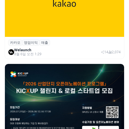
카카오
영업이익
매출
카카오, 2026년 2분기 매출 2조985억·영업
Welaunch
이익 2770억…역대 분기 최대
14
2,074
8월 6일 오전 1:29