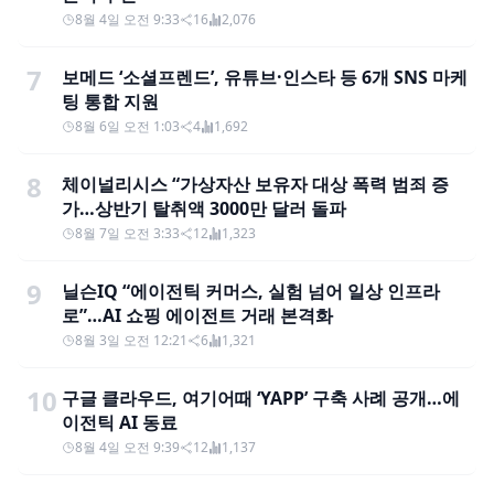
8월 4일 오전 9:33
16
2,076
7
보메드 ‘소셜프렌드’, 유튜브·인스타 등 6개 SNS 마케
팅 통합 지원
8월 6일 오전 1:03
4
1,692
8
체이널리시스 “가상자산 보유자 대상 폭력 범죄 증
가…상반기 탈취액 3000만 달러 돌파
8월 7일 오전 3:33
12
1,323
9
닐슨IQ “에이전틱 커머스, 실험 넘어 일상 인프라
로”…AI 쇼핑 에이전트 거래 본격화
8월 3일 오전 12:21
6
1,321
10
구글 클라우드, 여기어때 ‘YAPP’ 구축 사례 공개…에
이전틱 AI 동료
8월 4일 오전 9:39
12
1,137