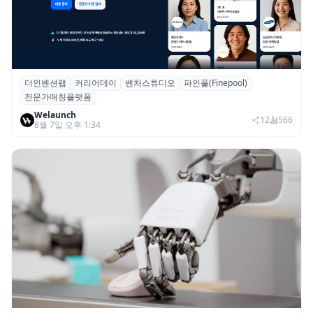
더인벤션랩
커리어데이
벤처스튜디오
파인풀(Finepool)
더인벤션랩·커리어데이, 스타트업 전문가 매
전문가매칭플랫폼
칭 플랫폼 ‘파인풀’ 출시
Welaunch
12
566
8월 7일 오후 1:34