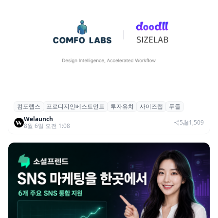
컴포랩스
프로디지인베스트먼트
투자유치
사이즈랩
두들
컴포랩스, 프로디지인베스트먼트로부터 시
Welaunch
드 투자 유치
5
1,509
8월 6일 오전 1:08