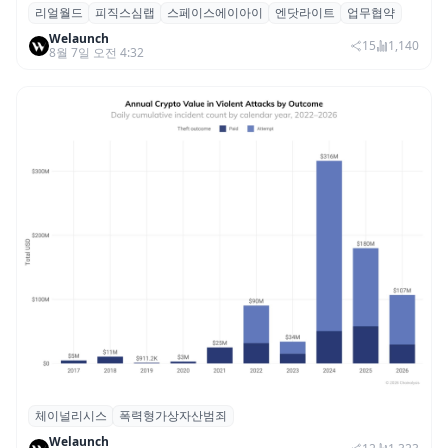
리얼월드
피직스심랩
스페이스에이아이
엔닷라이트
업무협약
리얼월드, 로봇테크 스타트업 3곳과 손잡고
Welaunch
휴머노이드 표준 만든다
15
1,140
8월 7일 오전 4:32
체이널리시스
폭력형가상자산범죄
체이널리시스 “가상자산 보유자 대상 폭력
Welaunch