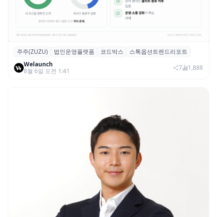
주주(ZUZU)
법인운영플랫폼
코드박스
스톡옵션트렌드리포트
스톡옵션 취소율 2년 만에 18.2%→31.3%…
Welaunch
권리 발생 즉시 행사 비중도 급증
7
1,888
8월 6일 오전 1:41