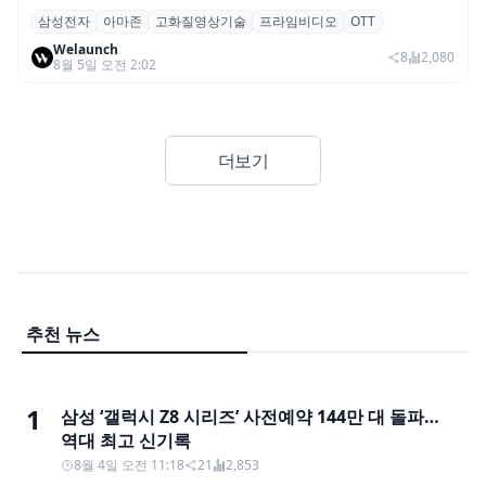
삼성전자
아마존
고화질영상기술
프라임비디오
OTT
삼성전자·아마존, 프라임 비디오에 ‘HDR10+
Welaunch
어드밴스드’ 적용
8
2,080
8월 5일 오전 2:02
더보기
추천 뉴스
1
삼성 ‘갤럭시 Z8 시리즈’ 사전예약 144만 대 돌파…
역대 최고 신기록
8월 4일 오전 11:18
21
2,853