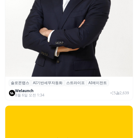
솔로몬랩스
AI기반세무자동화
스트라이프
AI에이전트
솔로몬랩스, 스트라이프 출신 이창헌 영입…
Welaunch
절세 전략 AI 에이전트 개발 본격화
5
2,639
8월 6일 오전 1:34