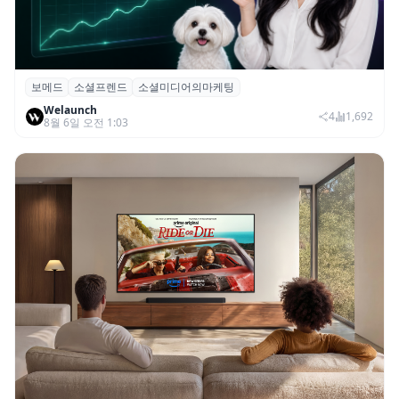
보메드
소셜프렌드
소셜미디어의마케팅
보메드 ‘소셜프렌드’, 유튜브·인스타 등 6개
Welaunch
SNS 마케팅 통합 지원
4
1,692
8월 6일 오전 1:03