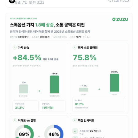
범죄 증가…상반기 탈취액 3000만 달러 돌파
12
1,323
8월 7일 오전 3:33