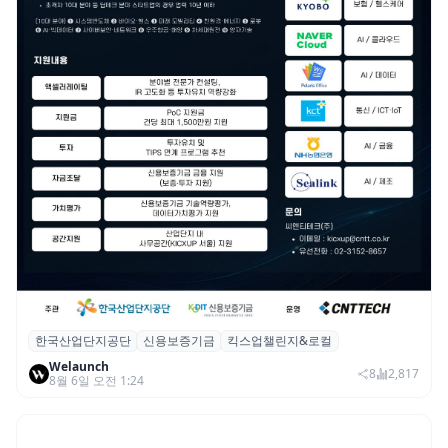
한국산업단지공단
신용보증기금
킥스업챌린지&로컬
산단공·신보, 2026 ‘킥스업 챌린지&로컬’ 참
Welaunch
여 스타트업 모집
8
2,817
8월 6일 오전 1:24