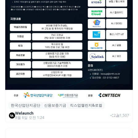
한국산업단지공단
신용보증기금
킥스업챌린지&로컬
산단공·신보, 2026 ‘킥스업 챌린지&로컬’ 참
Welaunch
여 스타트업 모집
2
1,507
8월 6일 오전 1:24