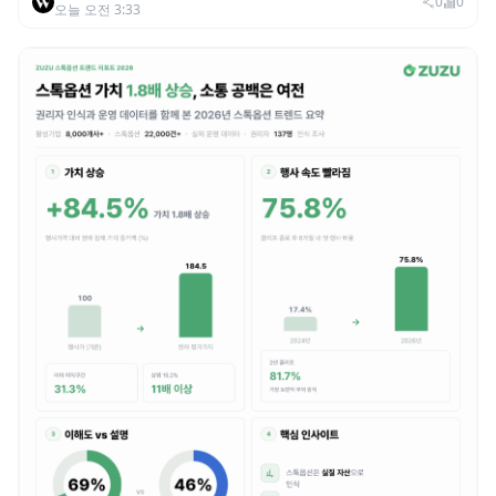
범죄 증가…상반기 탈취액 3000만 달러 돌파
0
0
오늘 오전 3:33