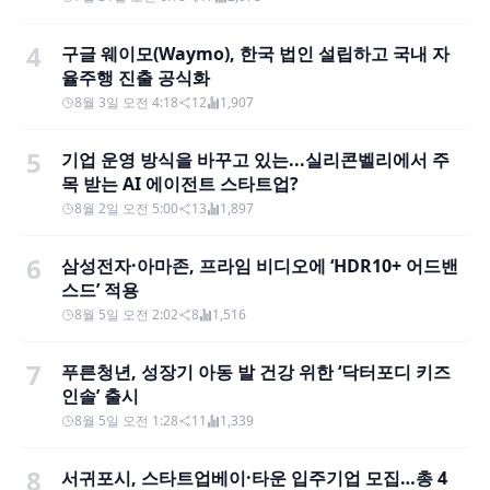
4
구글 웨이모(Waymo), 한국 법인 설립하고 국내 자
율주행 진출 공식화
8월 3일 오전 4:18
12
1,907
5
기업 운영 방식을 바꾸고 있는...실리콘벨리에서 주
목 받는 AI 에이전트 스타트업?
8월 2일 오전 5:00
13
1,897
6
삼성전자·아마존, 프라임 비디오에 ‘HDR10+ 어드밴
스드’ 적용
8월 5일 오전 2:02
8
1,516
7
푸른청년, 성장기 아동 발 건강 위한 ‘닥터포디 키즈
인솔’ 출시
8월 5일 오전 1:28
11
1,339
8
서귀포시, 스타트업베이·타운 입주기업 모집…총 4