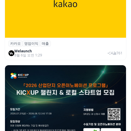
카카오
영업이익
매출
카카오, 2026년 2분기 매출 2조985억·영업
Welaunch
이익 2770억…역대 분기 최대
4
761
8월 6일 오전 1:29