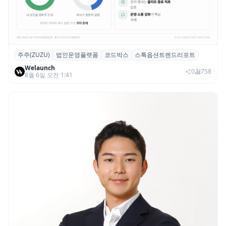
주주(ZUZU)
법인운영플랫폼
코드박스
스톡옵션트렌드리포트
스톡옵션 취소율 2년 만에 18.2%→31.3%…
Welaunch
권리 발생 즉시 행사 비중도 급증
0
758
8월 6일 오전 1:41