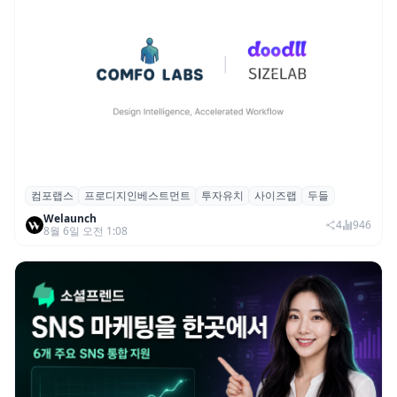
컴포랩스
프로디지인베스트먼트
투자유치
사이즈랩
두들
컴포랩스, 프로디지인베스트먼트로부터 시
Welaunch
드 투자 유치
4
946
8월 6일 오전 1:08