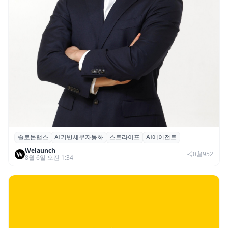
솔로몬랩스
AI기반세무자동화
스트라이프
AI에이전트
솔로몬랩스, 스트라이프 출신 이창헌 영입…
Welaunch
절세 전략 AI 에이전트 개발 본격화
0
952
8월 6일 오전 1:34