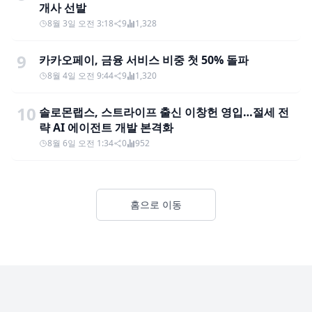
개사 선발
8월 3일 오전 3:18
9
1,328
9
카카오페이, 금융 서비스 비중 첫 50% 돌파
8월 4일 오전 9:44
9
1,320
10
솔로몬랩스, 스트라이프 출신 이창헌 영입…절세 전
략 AI 에이전트 개발 본격화
8월 6일 오전 1:34
0
952
홈으로 이동
Footer