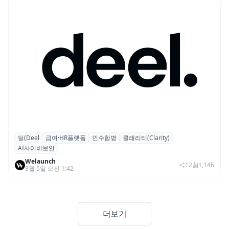
딜(Deel
급여·HR플랫폼
인수합병
클래리티(Clarity)
글로벌 HR 플랫폼 딜(Deel), ARR 15억 달러
AI사이버보안
돌파…AI 보안 역량 강화
Welaunch
12
1,146
8월 5일 오전 1:42
더보기