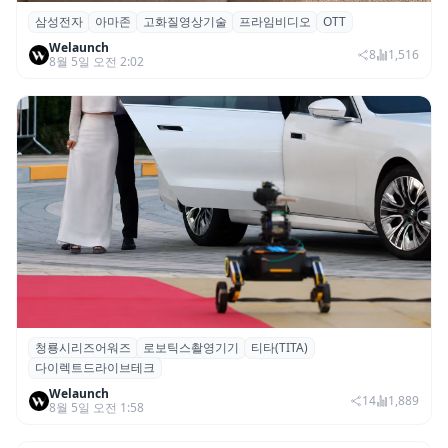
삼성전자
아마존
고화질영상기술
프라임비디오
OTT
삼성전자·아마존, 프라임 비디오에 ‘HDR10+
Welaunch
어드밴스드’ 적용
8
1,516
8월 5일 오전 2:02
청룡시리즈어워즈
로보틱스촬영기기
티타(TITA)
청룡시리즈어워즈 레드카펫에 등장한 바퀴
다이렉트드라이브테크
형 이족 보행 로봇 ‘티타(TITA)’
Welaunch
14
1,889
8월 5일 오전 1:58