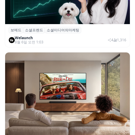
보메드
소셜프렌드
소셜미디어의마케팅
보메드 ‘소셜프렌드’, 유튜브·인스타 등 6개
Welaunch
SNS 마케팅 통합 지원
4
1,316
8월 6일 오전 1:03