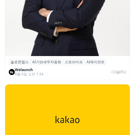
솔로몬랩스
AI기반세무자동화
스트라이프
AI에이전트
솔로몬랩스, 스트라이프 출신 이창헌 영입…
Welaunch
절세 전략 AI 에이전트 개발 본격화
0
952
8월 6일 오전 1:34