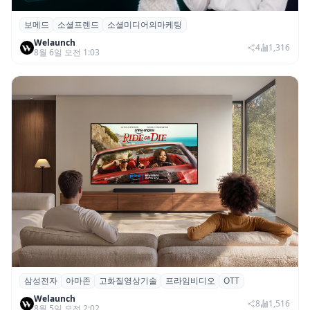
보메드
소셜프렌드
소셜미디어의마케팅
보메드 ‘소셜프렌드’, 유튜브·인스타 등 6개
Welaunch
SNS 마케팅 통합 지원
4
1,316
8월 6일 오전 1:03
삼성전자
아마존
고화질영상기술
프라임비디오
OTT
삼성전자·아마존, 프라임 비디오에 ‘HDR10+
Welaunch
어드밴스드’ 적용
8
1,516
8월 5일 오전 2:02