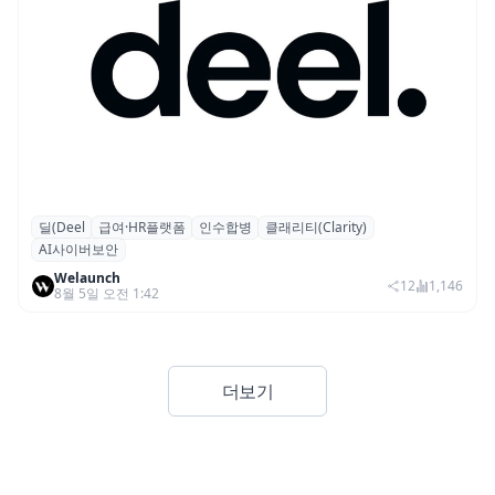
딜(Deel
급여·HR플랫폼
인수합병
클래리티(Clarity)
글로벌 HR 플랫폼 딜(Deel), ARR 15억 달러
AI사이버보안
돌파…AI 보안 역량 강화
Welaunch
12
1,146
8월 5일 오전 1:42
더보기