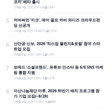
코치’ 베타 출시
8월 4일 오전 2:51
9
1,697
5
커버써먼 ‘키크’, 에어 골프 커버 와디즈 크라우드펀
딩 선공개
8월 3일 오전 12:06
5
1,510
6
산단공·신보, 2026 ‘킥스업 챌린지&로컬’ 참여 스타
트업 모집
8월 6일 오전 1:24
2
1,507
7
보메드 ‘소셜프렌드’, 유튜브·인스타 등 6개 SNS 마케
팅 통합 지원
8월 6일 오전 1:03
4
1,316
8
아산나눔재단 마루, 2026 하반기 배치 프로그램 참
가 기업 모집(~8/28)
8월 4일 오전 12:28
16
949