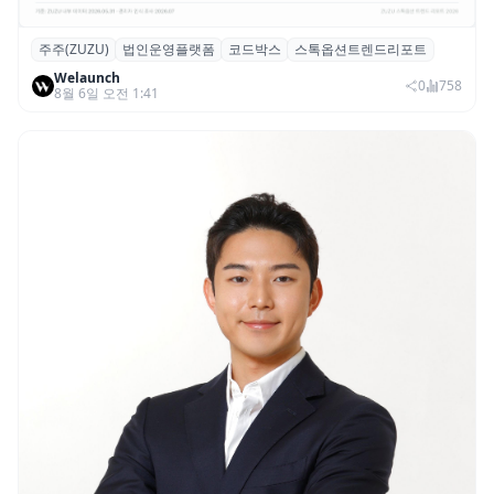
주주(ZUZU)
법인운영플랫폼
코드박스
스톡옵션트렌드리포트
스톡옵션 취소율 2년 만에 18.2%→31.3%…
Welaunch
권리 발생 즉시 행사 비중도 급증
0
758
8월 6일 오전 1:41