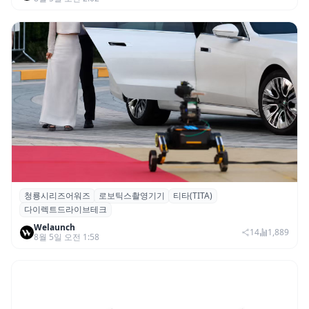
청룡시리즈어워즈
로보틱스촬영기기
티타(TITA)
청룡시리즈어워즈 레드카펫에 등장한 바퀴
다이렉트드라이브테크
형 이족 보행 로봇 ‘티타(TITA)’
Welaunch
14
1,889
8월 5일 오전 1:58