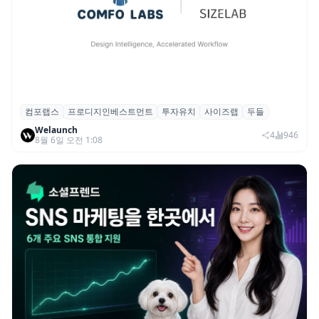
컴포랩스
프로디지인베스트먼트
투자유치
사이즈랩
두들
컴포랩스, 프로디지인베스트먼트로부터 시
Welaunch
드 투자 유치
4
946
8월 6일 오전 1:08