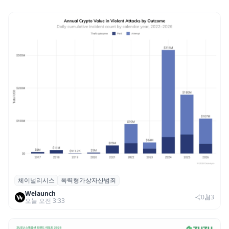
체이널리시스
폭력형가상자산범죄
체이널리시스 “가상자산 보유자 대상 폭력
Welaunch
범죄 증가…상반기 탈취액 3000만 달러 돌파
0
3
오늘 오전 3:33