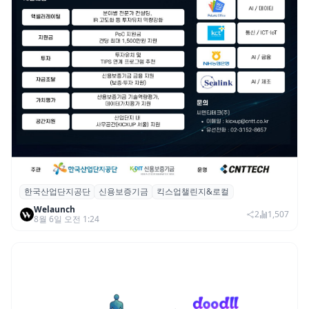
한국산업단지공단
신용보증기금
킥스업챌린지&로컬
산단공·신보, 2026 ‘킥스업 챌린지&로컬’ 참
Welaunch
여 스타트업 모집
2
1,507
8월 6일 오전 1:24