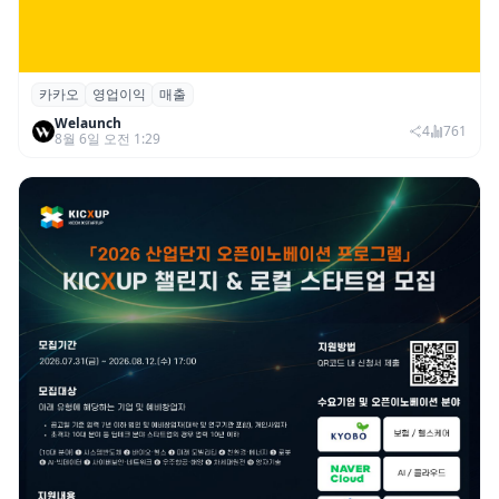
카카오
영업이익
매출
카카오, 2026년 2분기 매출 2조985억·영업
Welaunch
이익 2770억…역대 분기 최대
4
761
8월 6일 오전 1:29