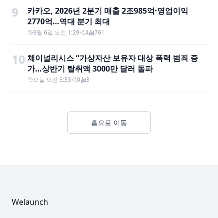
9
카카오, 2026년 2분기 매출 2조985억·영업이익
2770억…역대 분기 최대
8월 6일 오전 1:29
4
761
10
체이널리시스 “가상자산 보유자 대상 폭력 범죄 증
가…상반기 탈취액 3000만 달러 돌파
오늘 오전 3:33
0
3
홈으로 이동
Footer
Welaunch