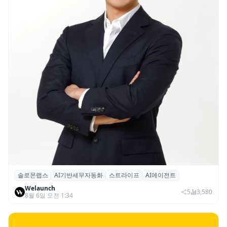
솔로몬랩스
AI기반세무자동화
스트라이프
AI에이전트
솔로몬랩스, 스트라이프 출신 이창헌 영입…
Welaunch
절세 전략 AI 에이전트 개발 본격화
5
3,580
8월 6일 오전 1:34