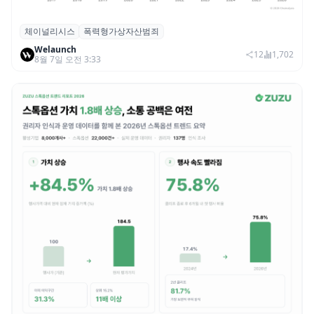
체이널리시스
폭력형가상자산범죄
체이널리시스 “가상자산 보유자 대상 폭력
Welaunch
범죄 증가…상반기 탈취액 3000만 달러 돌파
12
1,702
8월 7일 오전 3:33