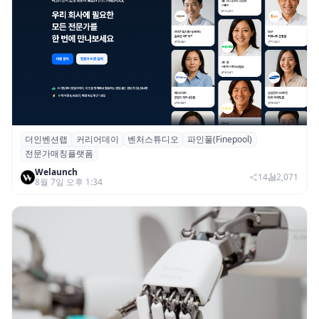
더인벤션랩
커리어데이
벤처스튜디오
파인풀(Finepool)
더인벤션랩·커리어데이, 스타트업 전문가 매
전문가매칭플랫폼
칭 플랫폼 ‘파인풀’ 출시
Welaunch
14
2,071
8월 7일 오후 1:34