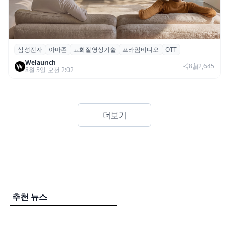
삼성전자
아마존
고화질영상기술
프라임비디오
OTT
삼성전자·아마존, 프라임 비디오에 ‘HDR10+
Welaunch
어드밴스드’ 적용
8
2,645
8월 5일 오전 2:02
더보기
추천 뉴스