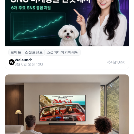
보메드
소셜프렌드
소셜미디어의마케팅
보메드 ‘소셜프렌드’, 유튜브·인스타 등 6개
Welaunch
SNS 마케팅 통합 지원
4
1,696
8월 6일 오전 1:03