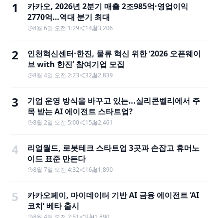
1
카카오, 2026년 2분기 매출 2조985억·영업이익
2770억…역대 분기 최대
8월 6일 오전 1:29
14
3,206
2
인천혁신센터·한진, 물류 혁신 위한 ‘2026 오픈웨이
브 with 한진’ 참여기업 모집
8월 4일 오전 2:23
32
2,839
3
기업 운영 방식을 바꾸고 있는...실리콘벨리에서 주
목 받는 AI 에이전트 스타트업?
8월 2일 오전 5:00
15
2,461
4
리얼월드, 로봇테크 스타트업 3곳과 손잡고 휴머노
이드 표준 만든다
8월 7일 오전 4:32
16
1,890
5
카카오페이, 마이데이터 기반 AI 금융 에이전트 ‘AI
코치’ 베타 출시
8월 4일 오전 2:51
9
1,890