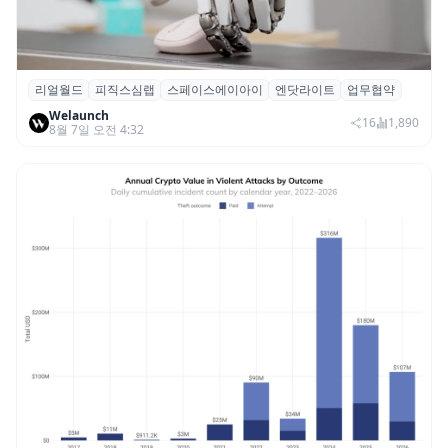
리얼월드
피직스심랩
스페이스에이아이
엔닷라이트
업무협약
리얼월드, 로봇테크 스타트업 3곳과 손잡고
Welaunch
휴머노이드 표준 만든다
16
1,890
8월 7일 오전 4:32