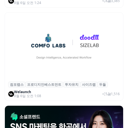
여 스타트업 모집
8
3,385
8월 6일 오전 1:24
컴포랩스
프로디지인베스트먼트
투자유치
사이즈랩
두들
컴포랩스, 프로디지인베스트먼트로부터 시
Welaunch
드 투자 유치
5
1,516
8월 6일 오전 1:08