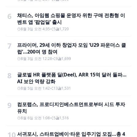
6
채티스, 아임웹 쇼핑몰 운영자 위한 구매 전환형 이
벤트 앱 ‘팝업딜’ 출시
8월 3일 오전 4:35
5
1,720
7
프라이머, 29세 이하 창업자 모임 ‘U29 파운더스 클
럽’…200여 명 참여
8월 3일 오전 12:28
9
1,699
8
글로벌 HR 플랫폼 딜(Deel), ARR 15억 달러 돌파…
AI 보안 역량 강화
8월 5일 오전 1:42
13
1,531
9
컴포랩스, 프로디지인베스트먼트로부터 시드 투자
유치
8월 6일 오전 1:08
5
1,516
10
서귀포시, 스타트업베이·타운 입주기업 모집…총 4