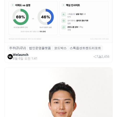
주주(ZUZU)
법인운영플랫폼
코드박스
스톡옵션트렌드리포트
스톡옵션 취소율 2년 만에 18.2%→31.3%…
Welaunch
권리 발생 즉시 행사 비중도 급증
7
2,456
8월 6일 오전 1:41