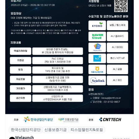
한국산업단지공단
신용보증기금
킥스업챌린지&로컬
산단공·신보, 2026 ‘킥스업 챌린지&로컬’ 참
Welaunch