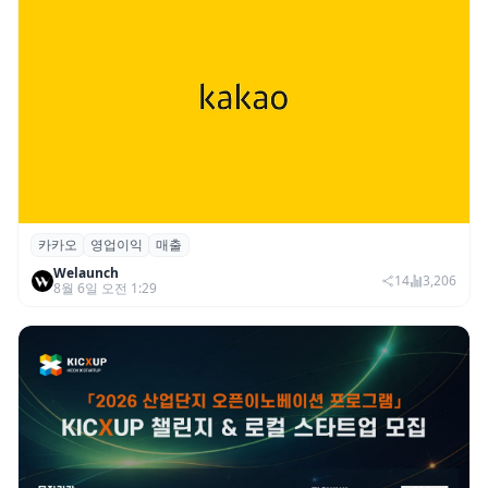
카카오
영업이익
매출
카카오, 2026년 2분기 매출 2조985억·영업
Welaunch
이익 2770억…역대 분기 최대
14
3,206
8월 6일 오전 1:29