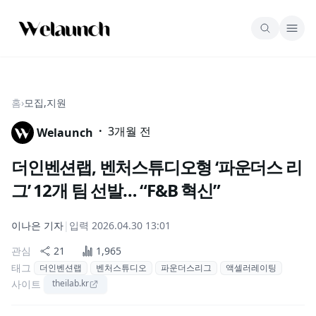
홈
›
모집,지원
·
3개월 전
Welaunch
더인벤션랩, 벤처스튜디오형 ‘파운더스 리
그’ 12개 팀 선발… “F&B 혁신”
이나은
기자
|
입력
2026.04.30 13:01
관심
21
1,965
태그
더인벤션랩
벤처스튜디오
파운더스리그
액셀러레이팅
사이트
theilab.kr