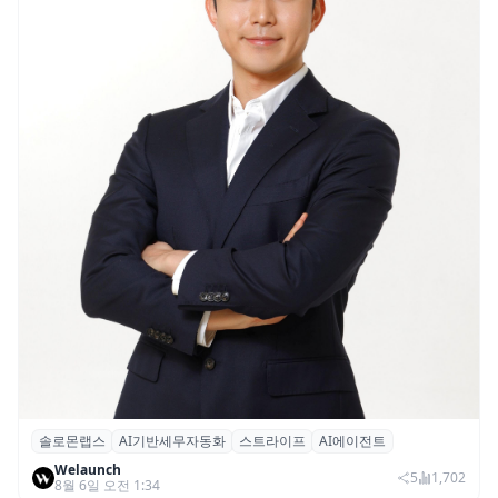
솔로몬랩스
AI기반세무자동화
스트라이프
AI에이전트
솔로몬랩스, 스트라이프 출신 이창헌 영입…
Welaunch
절세 전략 AI 에이전트 개발 본격화
5
1,702
8월 6일 오전 1:34