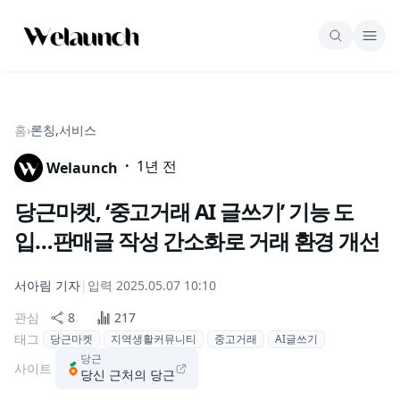
홈
›
론칭,서비스
·
1년 전
Welaunch
당근마켓, ‘중고거래 AI 글쓰기’ 기능 도
입…판매글 작성 간소화로 거래 환경 개선
서아림
기자
|
입력
2025.05.07 10:10
관심
8
217
태그
당근마켓
지역생활커뮤니티
중고거래
AI글쓰기
당근
사이트
당신 근처의 당근