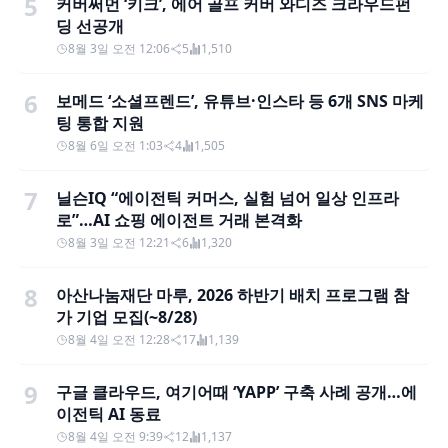
5
커버써먼 ‘키크’, 에어 골프 커버 와디즈 크라우드펀
딩 선공개
8월 3일 오전 12:06
5
1,510
6
보메드 ‘소셜프렌드’, 유튜브·인스타 등 6개 SNS 마케
팅 통합 지원
8월 6일 오전 1:03
4
1,505
7
닐슨IQ “에이전틱 커머스, 실험 넘어 일상 인프라
로”…AI 쇼핑 에이전트 거래 본격화
8월 3일 오전 12:21
6
1,320
8
아산나눔재단 마루, 2026 하반기 배치 프로그램 참
가 기업 모집(~8/28)
8월 4일 오전 12:28
17
1,139
9
구글 클라우드, 여기어때 ‘YAPP’ 구축 사례 공개…에
이전틱 AI 동료
8월 4일 오전 9:39
12
1,137