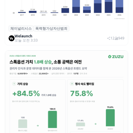
체이널리시스
폭력형가상자산범죄
체이널리시스 “가상자산 보유자 대상 폭력
Welaunch
범죄 증가…상반기 탈취액 3000만 달러 돌파
12
949
오늘 오전 3:33