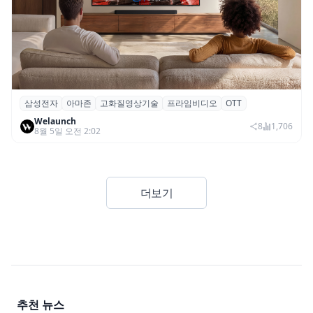
삼성전자
아마존
고화질영상기술
프라임비디오
OTT
삼성전자·아마존, 프라임 비디오에 ‘HDR10+
Welaunch
어드밴스드’ 적용
8
1,706
8월 5일 오전 2:02
더보기
추천 뉴스