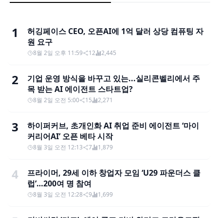
1
허깅페이스 CEO, 오픈AI에 1억 달러 상당 컴퓨팅 자
원 요구
8월 2일 오후 11:59
12
2,445
2
기업 운영 방식을 바꾸고 있는...실리콘벨리에서 주
목 받는 AI 에이전트 스타트업?
8월 2일 오전 5:00
15
2,271
3
하이퍼커브, 초개인화 AI 취업 준비 에이전트 ‘마이
커리어AI’ 오픈 베타 시작
8월 3일 오전 12:13
7
1,879
4
프라이머, 29세 이하 창업자 모임 ‘U29 파운더스 클
럽’…200여 명 참여
8월 3일 오전 12:28
9
1,699