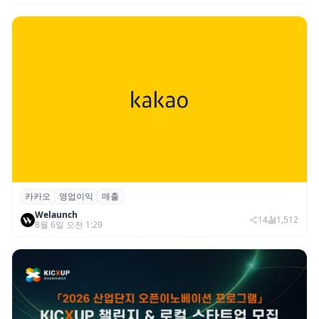
카카오
영업이익
매출
카카오, 2026년 2분기 매출 2조985억·영업
Welaunch
이익 2770억…역대 분기 최대
14
1,512
8월 6일 오전 1:29