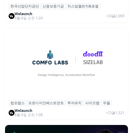
한국산업단지공단
신용보증기금
킥스업챌린지&로컬
산단공·신보, 2026 ‘킥스업 챌린지&로컬’ 참
Welaunch
여 스타트업 모집
8
2,069
8월 6일 오전 1:24
컴포랩스
프로디지인베스트먼트
투자유치
사이즈랩
두들
컴포랩스, 프로디지인베스트먼트로부터 시
Welaunch
드 투자 유치
5
1,321
8월 6일 오전 1:08