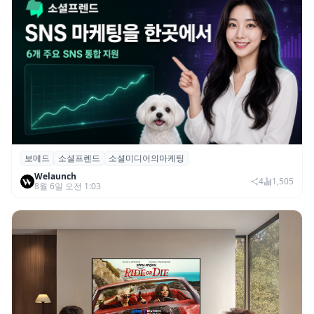
보메드
소셜프렌드
소셜미디어의마케팅
보메드 ‘소셜프렌드’, 유튜브·인스타 등 6개
Welaunch
SNS 마케팅 통합 지원
4
1,505
8월 6일 오전 1:03