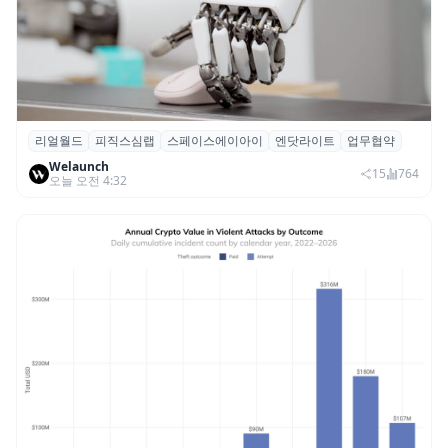
리얼월드
피직스심랩
스페이스에이아이
엔닷라이트
업무협약
리얼월드, 로봇테크 스타트업 3곳과 손잡고
Welaunch
휴머노이드 표준 만든다
15
764
오늘 오전 4:32