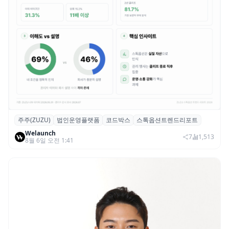
주주(ZUZU)
법인운영플랫폼
코드박스
스톡옵션트렌드리포트
스톡옵션 취소율 2년 만에 18.2%→31.3%…
Welaunch
권리 발생 즉시 행사 비중도 급증
7
1,513
8월 6일 오전 1:41