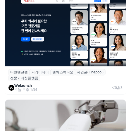
더인벤션랩
커리어데이
벤처스튜디오
파인풀(Finepool)
더인벤션랩·커리어데이, 스타트업 전문가 매
전문가매칭플랫폼
칭 플랫폼 ‘파인풀’ 출시
Welaunch
0
3
오늘 오후 1:34