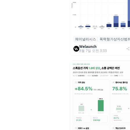
체이널리시스
폭력형가상자산범
체이널리시스 “가상자산 보유자
력 범죄 증가…상반기 탈취액 30
Welaunch
8월 7일 오전 3:33
러 돌파