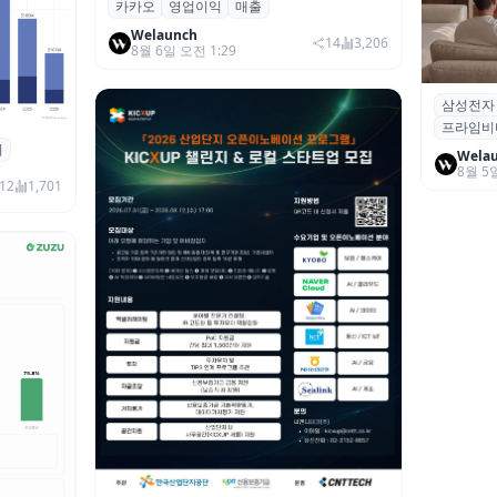
카카오
영업이익
매출
카카오, 2026년 2분기 매출 2조985억·영
업이익 2770억…역대 분기 최대
Welaunch
14
3,206
8월 6일 오전 1:29
삼성전자
삼성전자
프라임비
‘HDR1
죄
 대상 폭
Wela
8월 5
00만 달
12
1,701