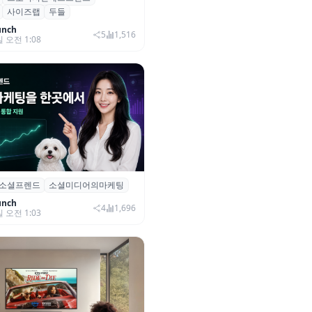
사이즈랩
두들
자 유치
unch
5
1,516
일 오전 1:08
소셜프렌드
소셜미디어의마케팅
소셜프렌드’, 유튜브·인스타 등 6
 마케팅 통합 지원
unch
4
1,696
일 오전 1:03