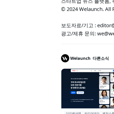
스타트업 뉴스 플랫폼,
© 2024 Welaunch. All 
보도자료/기고 : editor@
광고/제휴 문의: we@wel
Welaunch
다른소식
더인벤션랩
커리어데이
벤처스
더인벤션랩·커리어데이, 스타트