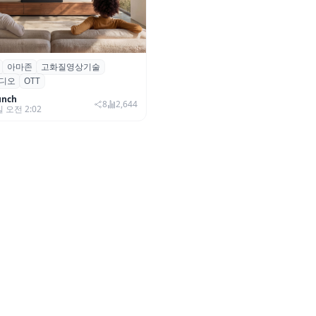
아마존
고화질영상기술
·아마존, 프라임 비디오에
디오
OTT
0+ 어드밴스드’ 적용
unch
8
2,644
일 오전 2:02