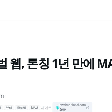
 웹, 론칭 1년 만에 MA
:19
hwahaeglobal.com
사이트
해
뷰티
글로벌
MAU
화해