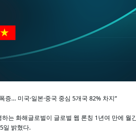
 폭증… 미국·일본·중국 중심 5개국 82% 차지”
하는 화해글로벌이 글로벌 웹 론칭 1년여 만에 월간 
5일 밝혔다.