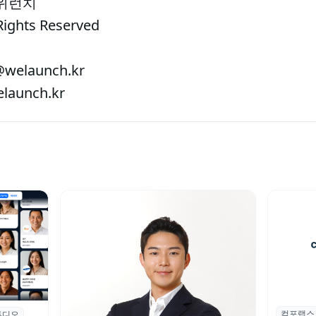
 위런치
Rights Reserved
welaunch.kr
aunch.kr
컴포랩스
컴포랩스
튜디오
업 전문