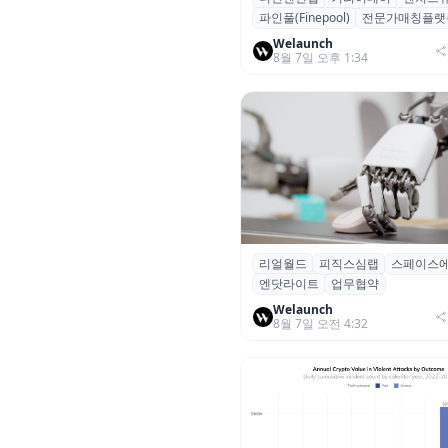
파인풀(Finepool)
전문가매칭플랫
가 매칭 플랫폼 ‘파인풀’ 출시
Welaunch
8월 7일 오후 1:34
리얼월드
피직스심랩
스페이스
리얼월드, 로봇테크 스타트업 3
엔닷라이트
업무협약
잡고 휴머노이드 표준 만든다
Welaunch
8월 7일 오전 4:32