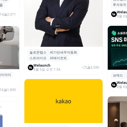
투자유치
시드 투
폼
Wela
14
2,071
8월 6
솔로몬랩스
AI기반세무자동화
솔로몬랩스, 스트라이프 출신 이창헌 영
스트라이프
AI에이전트
입…절세 전략 AI 에이전트 개발 본격화
Welaunch
5
3,580
8월 6일 오전 1:34
에이아이
곳과 손
보메드
보메드 ‘
개 SNS
Wela
8월 6
16
1,890