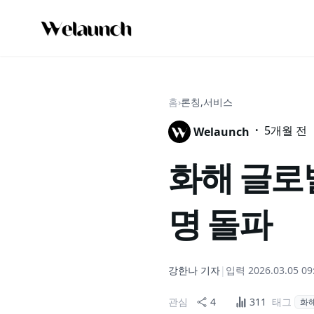
홈
›
론칭,서비스
·
5개월 전
Welaunch
화해 글로벌
명 돌파
강한나
기자
|
입력
2026.03.05 09
관심
4
311
태그
화