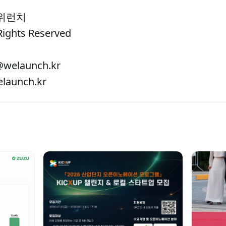
 위런치
Rights Reserved
welaunch.kr
aunch.kr