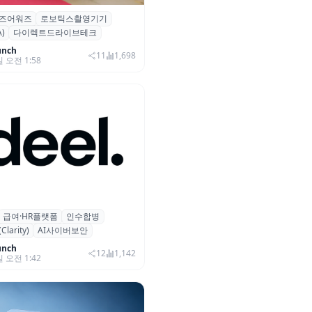
즈어워즈
로보틱스촬영기기
즈어워즈 레드카펫에 등장한 바
)
다이렉트드라이브테크
보행 로봇 ‘티타(TITA)’
unch
11
1,698
일 오전 1:58
급여·HR플랫폼
인수합병
 플랫폼 딜(Deel), ARR 15억
arity)
AI사이버보안
…AI 보안 역량 강화
unch
12
1,142
일 오전 1:42