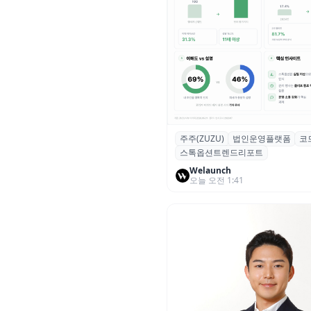
주주(ZUZU)
법인운영플랫폼
코
스톡옵션 취소율 2년 만에
스톡옵션트렌드리포트
18.2%→31.3%…권리 발생 즉
중도 급증
Welaunch
오늘 오전 1:41