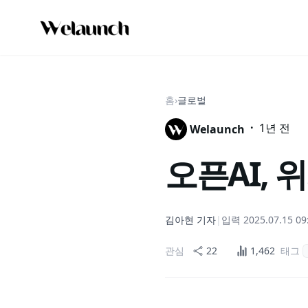
홈
›
글로벌
·
1년 전
Welaunch
오픈AI, 
김아현
기자
|
입력
2025.07.15 09
관심
22
1,462
태그