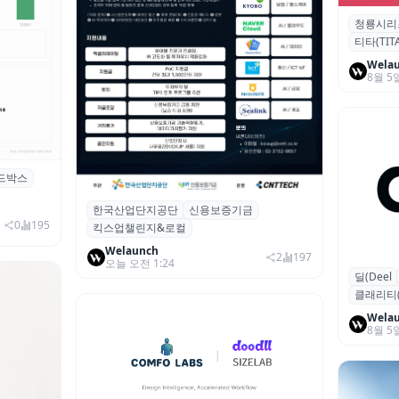
청룡시리
청룡시리
티타(TITA
퀴형 이족 
Wela
8월 5
드박스
시 행사 비
한국산업단지공단
신용보증기금
산단공·신보, 2026 ‘킥스업 챌린지&로컬’
0
195
킥스업챌린지&로컬
참여 스타트업 모집
Welaunch
2
197
오늘 오전 1:24
딜(Deel
글로벌 HR
클래리티(Cl
달러 돌파
Wela
8월 5