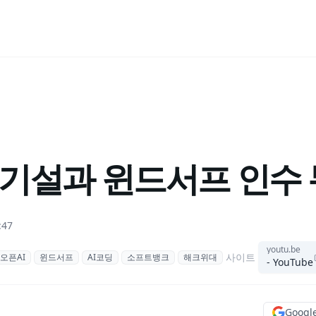
위기설과 윈드서프 인수 
:47
youtu.be
사이트
오픈AI
윈드서프
AI코딩
소프트뱅크
해크위대
- YouTube
Goog