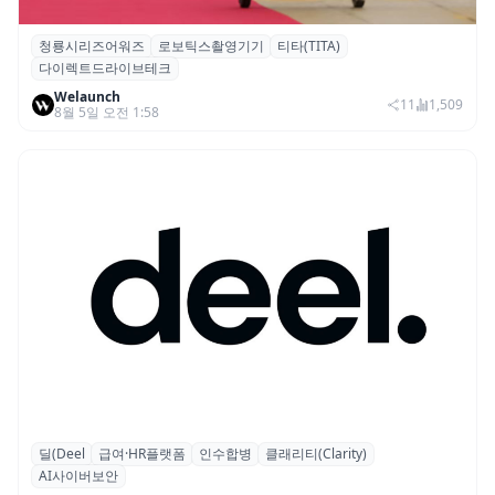
청룡시리즈어워즈
로보틱스촬영기기
티타(TITA)
청룡시리즈어워즈 레드카펫에 등장한 바퀴
다이렉트드라이브테크
형 이족 보행 로봇 ‘티타(TITA)’
Welaunch
11
1,509
8월 5일 오전 1:58
딜(Deel
급여·HR플랫폼
인수합병
클래리티(Clarity)
글로벌 HR 플랫폼 딜(Deel), ARR 15억 달러
AI사이버보안
돌파…AI 보안 역량 강화