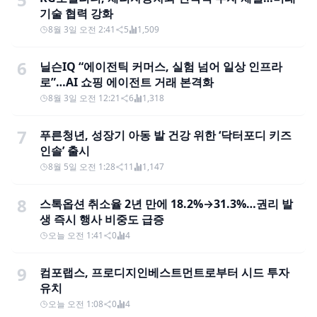
기술 협력 강화
8월 3일 오전 2:41
5
1,509
6
닐슨IQ “에이전틱 커머스, 실험 넘어 일상 인프라
로”…AI 쇼핑 에이전트 거래 본격화
8월 3일 오전 12:21
6
1,318
7
푸른청년, 성장기 아동 발 건강 위한 ‘닥터포디 키즈
인솔’ 출시
8월 5일 오전 1:28
11
1,147
8
스톡옵션 취소율 2년 만에 18.2%→31.3%…권리 발
생 즉시 행사 비중도 급증
오늘 오전 1:41
0
4
9
컴포랩스, 프로디지인베스트먼트로부터 시드 투자
유치
오늘 오전 1:08
0
4