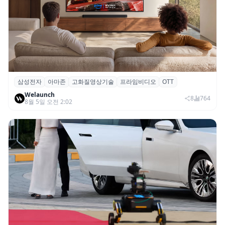
삼성전자
아마존
고화질영상기술
프라임비디오
OTT
삼성전자·아마존, 프라임 비디오에 ‘HDR10+
Welaunch
어드밴스드’ 적용
8
764
8월 5일 오전 2:02