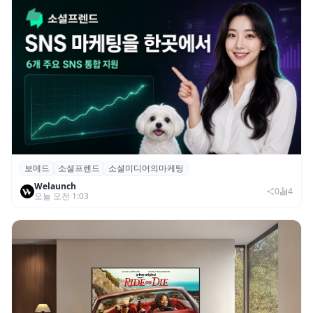
보메드
소셜프렌드
소셜미디어의마케팅
보메드 ‘소셜프렌드’, 유튜브·인스타 등 6개
Welaunch
SNS 마케팅 통합 지원
0
4
오늘 오전 1:03