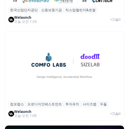
한국산업단지공단
신용보증기금
킥스업챌린지&로컬
산단공·신보, 2026 ‘킥스업 챌린지&로컬’ 참
Welaunch
여 스타트업 모집
0
3
오늘 오전 1:24
컴포랩스
프로디지인베스트먼트
투자유치
사이즈랩
두들
컴포랩스, 프로디지인베스트먼트로부터 시
Welaunch
드 투자 유치
0
4
오늘 오전 1:08