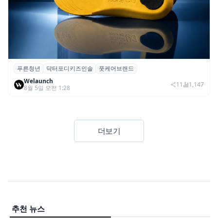
푸른청년
닥터포디키즈인솔
풋케어브랜드
푸른청년, 성장기 아동 발 건강 위한 ‘닥터포
Welaunch
디 키즈 인솔’ 출시
11
1,147
8월 5일 오전 1:28
더보기
추천 뉴스