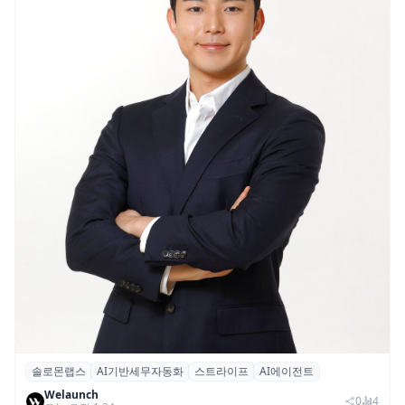
솔로몬랩스
AI기반세무자동화
스트라이프
AI에이전트
솔로몬랩스, 스트라이프 출신 이창헌 영입…
Welaunch
절세 전략 AI 에이전트 개발 본격화
0
4