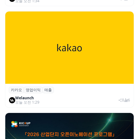
오늘 오전 1:34
카카오
영업이익
매출
카카오, 2026년 2분기 매출 2조985억·영업
Welaunch
이익 2770억…역대 분기 최대
0
6
오늘 오전 1:29