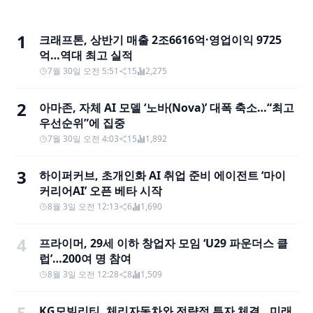
1
크래프톤, 상반기 매출 2조6616억·영업이익 9725
억…역대 최고 실적
7월 30일 오전 5:51
15
2,275
2
아마존, 자체 AI 모델 ‘노바(Nova)’ 대폭 축소…“최고
우선순위”에 집중
7월 30일 오전 4:03
15
1,892
3
하이퍼커브, 초개인화 AI 취업 준비 에이전트 ‘마이
커리어AI’ 오픈 베타 시작
8월 3일 오전 12:13
6
1,690
4
프라이머, 29세 이하 창업자 모임 ‘U29 파운더스 클
럽’…200여 명 참여
8월 3일 오전 12:28
8
1,509
5
KG모빌리티, 체리자동차와 전략적 투자 체결…미래