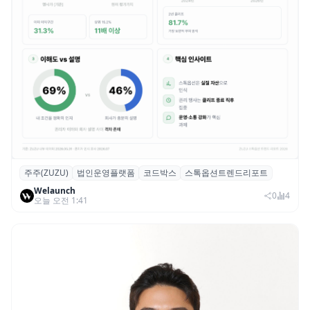
주주(ZUZU)
법인운영플랫폼
코드박스
스톡옵션트렌드리포트
스톡옵션 취소율 2년 만에 18.2%→31.3%…
Welaunch
권리 발생 즉시 행사 비중도 급증
0
4
오늘 오전 1:41