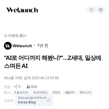
홈
›
이벤트,행사
·
1년 전
Welaunch
“AI로 어디까지 해봤니?”…Z세대, 일상에
스며든 AI
이나은
기자
|
입력
2025.06.23 07:06
관심
5
624
태그
구글코리아
연세대학교
Z세대
I챌린지
제미나이
blog.google/intl/ko-kr
사이트
Korea Blog