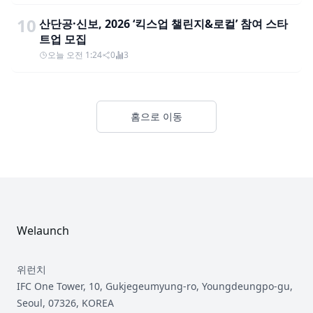
10
산단공·신보, 2026 ‘킥스업 챌린지&로컬’ 참여 스타
트업 모집
오늘 오전 1:24
0
3
홈으로 이동
Footer
Welaunch
위런치
IFC One Tower, 10, Gukjegeumyung-ro, Youngdeungpo-gu,
Seoul, 07326, KOREA