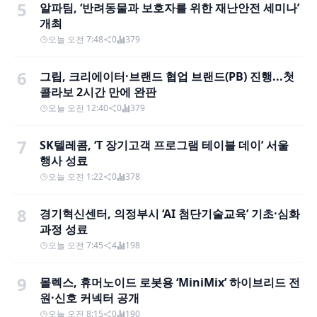
5
알파팀, ‘반려동물과 보호자를 위한 재난안전 세미나’
개최
오늘 오전 7:48
0
379
6
그립, 크리에이터·브랜드 협업 브랜드(PB) 진행...첫
콜라보 2시간 만에 완판
오늘 오전 12:40
0
379
7
SK텔레콤, ‘T 장기고객 프로그램 테이블 데이’ 서울
행사 성료
오늘 오전 1:22
0
378
8
경기혁신센터, 의정부시 ‘AI 첨단기술교육’ 기초·심화
과정 성료
오늘 오전 7:45
4
198
9
몰렉스, 휴머노이드 로봇용 ‘MiniMix’ 하이브리드 전
원·신호 커넥터 공개
오늘 오전 8:15
0
190