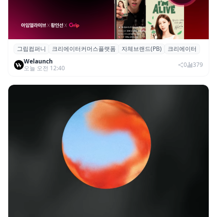
그립컴퍼니
크리에이터커머스플랫폼
자체브랜드(PB)
크리에이터
그립, 크리에이터·브랜드 협업 브랜드(PB)
Welaunch
진행...첫 콜라보 2시간 만에 완판
0
379
오늘 오전 12:40