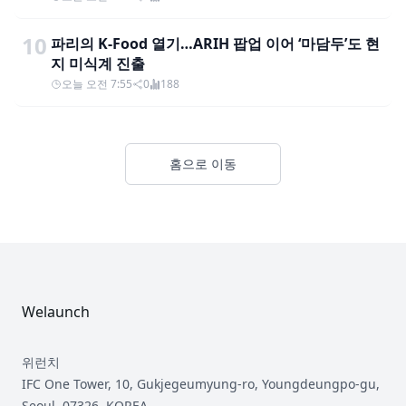
10
파리의 K-Food 열기…ARIH 팝업 이어 ‘마담두’도 현
지 미식계 진출
오늘 오전 7:55
0
188
홈으로 이동
Footer
Welaunch
위런치
IFC One Tower, 10, Gukjegeumyung-ro, Youngdeungpo-gu,
Seoul, 07326, KOREA