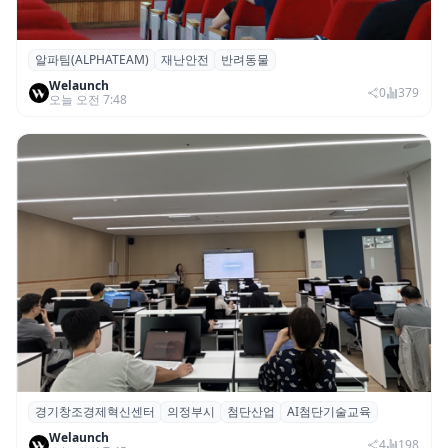
알파팀(ALPHATEAM)
재난안전
반려동물
알파팀, ‘반려동물과 보호자를 위한 재난안전
Welaunch
세미나’ 개최
0
379
오늘 오전 7:48
경기창조경제혁신센터
의정부시
첨단산업
AI첨단기술교육
경기혁신센터, 의정부시 ‘AI 첨단기술교육’
Welaunch
기초·심화과정 성료
4
198