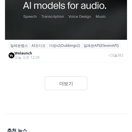
일레븐랩스
AI오디오
더빙v2(Dubbingv2)
일레븐API(ElevenAPI)
일레븐랩스, 감정·퍼포먼스 재현하는 ‘더빙
Welaunch
v2’ API 공개
0
382
오늘 오전 12:29
더보기
추천 뉴스