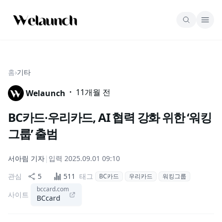
홈
›
기타
·
11개월 전
Welaunch
BC카드∙우리카드, AI 협력 강화 위한 ‘워킹
그룹’ 출범
서아림
기자
|
입력
2025.09.01 09:10
관심
5
511
태그
BC카드
우리카드
워킹그룹
bccard.com
사이트
BCcard