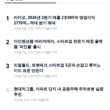
1
카카오, 2026년 2분기 매출 2조985억·영업이익
2770억…역대 분기 최대
8월 6일 오전 1:29
14
4,340
2
더인벤션랩·커리어데이, 스타트업 전문가 매칭 플랫
폼 ‘파인풀’ 출시
8월 7일 오후 1:34
18
3,196
3
리얼월드, 로봇테크 스타트업 3곳과 손잡고 휴머노
이드 표준 만든다
8월 7일 오전 4:32
16
2,830
4
현대차그룹, 아파트 단지 내 공동주택 주차로봇 실증
추진
오늘 오전 1:16
0
379