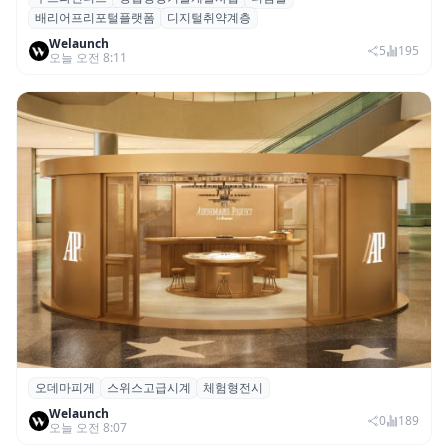
루트파인더즈, ‘2026 창업성장기술개발사업
배리어프리포털플랫폼
디지털취약계층
(디딤돌)’ 선정
Welaunch
5
195
오늘 오전 8:11
오데마피게
스위스고급시계
체험형전시
오데마 피게, 부산 신세계 센텀시티서 체험
Welaunch
형 전시 ‘시간을 빚다’ 개최
0
189
오늘 오전 8:07