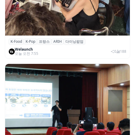
K-Food
K-Pop
프랑스
ARIH
다이닝팝업
파리의 K-Food 열기…ARIH 팝업 이어 ‘마담
Welaunch
두’도 현지 미식계 진출
0
188
오늘 오전 7:55