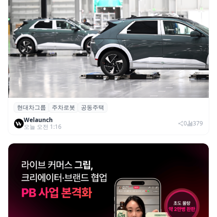
현대차그룹
주차로봇
공동주택
현대차그룹, 아파트 단지 내 공동주택 주차
Welaunch
로봇 실증 추진
0
379
오늘 오전 1:16