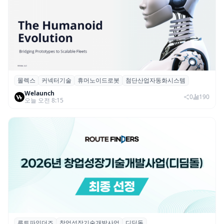
몰렉스
커넥터기술
휴머노이드로봇
첨단산업자동화시스템
몰렉스, 휴머노이드 로봇용 ‘MiniMix’ 하이
Welaunch
브리드 전원·신호 커넥터 공개
0
190
오늘 오전 8:15
루트파인더즈
창업성장기술개발사업
디딤돌