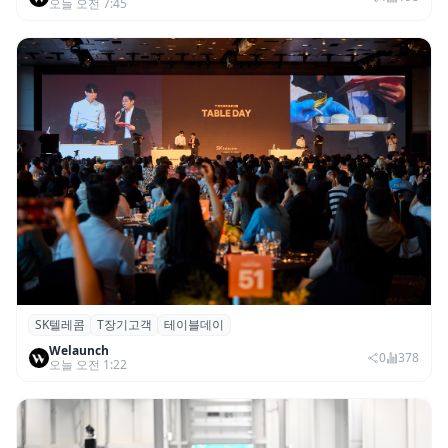
오늘 오전 7:45
SK텔레콤
T장기고객
테이블데이
SK텔레콤, ‘T 장기고객 프로그램 테이블 데
Welaunch
이’ 서울 행사 성료
0
378
오늘 오전 1:22