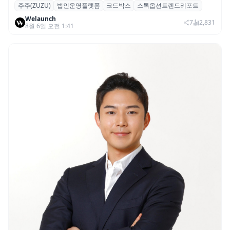
주주(ZUZU)
법인운영플랫폼
코드박스
스톡옵션트렌드리포트
스톡옵션 취소율 2년 만에 18.2%→31.3%…
Welaunch
권리 발생 즉시 행사 비중도 급증
7
2,831
8월 6일 오전 1:41