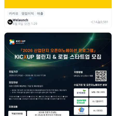
카카오
영업이익
매출
카카오, 2026년 2분기 매출 2조985억·영업
Welaunch
이익 2770억…역대 분기 최대
14
3,581
8월 6일 오전 1:29