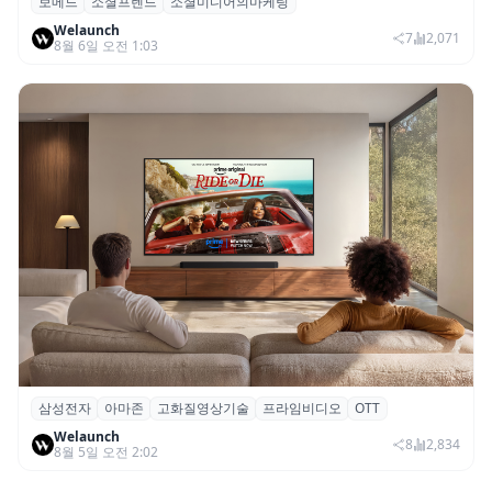
보메드
소셜프렌드
소셜미디어의마케팅
보메드 ‘소셜프렌드’, 유튜브·인스타 등 6개
Welaunch
SNS 마케팅 통합 지원
7
2,071
8월 6일 오전 1:03
삼성전자
아마존
고화질영상기술
프라임비디오
OTT
삼성전자·아마존, 프라임 비디오에 ‘HDR10+
Welaunch
어드밴스드’ 적용
8
2,834
8월 5일 오전 2:02