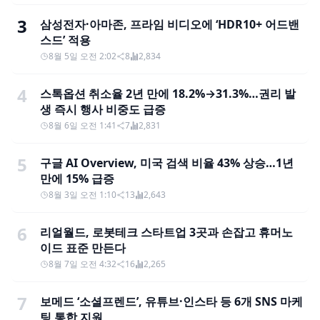
3
삼성전자·아마존, 프라임 비디오에 ‘HDR10+ 어드밴
스드’ 적용
8월 5일 오전 2:02
8
2,834
4
스톡옵션 취소율 2년 만에 18.2%→31.3%…권리 발
생 즉시 행사 비중도 급증
8월 6일 오전 1:41
7
2,831
5
구글 AI Overview, 미국 검색 비율 43% 상승…1년
만에 15% 급증
8월 3일 오전 1:10
13
2,643
6
리얼월드, 로봇테크 스타트업 3곳과 손잡고 휴머노
이드 표준 만든다
8월 7일 오전 4:32
16
2,265
7
보메드 ‘소셜프렌드’, 유튜브·인스타 등 6개 SNS 마케
팅 통합 지원