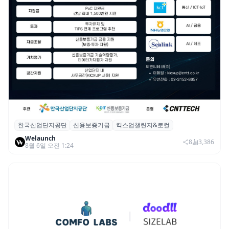
한국산업단지공단
신용보증기금
킥스업챌린지&로컬
산단공·신보, 2026 ‘킥스업 챌린지&로컬’ 참
Welaunch
여 스타트업 모집
8
3,386
8월 6일 오전 1:24