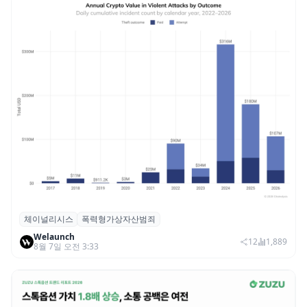
체이널리시스
폭력형가상자산범죄
체이널리시스 “가상자산 보유자 대상 폭력
Welaunch
범죄 증가…상반기 탈취액 3000만 달러 돌파
12
1,889
8월 7일 오전 3:33