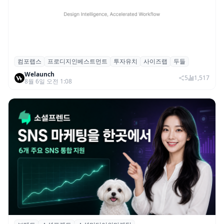
컴포랩스
프로디지인베스트먼트
투자유치
사이즈랩
두들
컴포랩스, 프로디지인베스트먼트로부터 시
Welaunch
드 투자 유치
5
1,517
8월 6일 오전 1:08