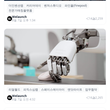
더인벤션랩
커리어데이
벤처스튜디오
파인풀(Finepool)
더인벤션랩·커리어데이, 스타트업 전문가 매
전문가매칭플랫폼
칭 플랫폼 ‘파인풀’ 출시
Welaunch
14
2,259
8월 7일 오후 1:34
리얼월드
피직스심랩
스페이스에이아이
엔닷라이트
업무협약
리얼월드, 로봇테크 스타트업 3곳과 손잡고
Welaunch
휴머노이드 표준 만든다
16
2,265
8월 7일 오전 4:32