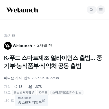
홈
›
기타
·
2개월 전
Welaunch
K-푸드 스마트제조 얼라이언스 출범… 중
기부·농식품부·식약처 공동 출범
이나은
기자
|
입력
2026.06.10 22:38
관심
13
1,373
태그
중소벤처기업부
K-푸드
스마트제조얼라이언스
mss.go.kr
사이트
중소벤처기업부