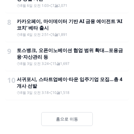
8월 6일 오전 1:03
7
2,071
8
카카오페이, 마이데이터 기반 AI 금융 에이전트 ‘AI
코치’ 베타 출시
8월 4일 오전 2:51
9
1,891
9
토스뱅크, 오픈이노베이션 협업 범위 확대…포용금
융·자산관리 등
8월 3일 오전 3:24
15
1,697
10
서귀포시, 스타트업베이·타운 입주기업 모집…총 4
개사 선발
8월 3일 오전 3:18
10
1,518
홈으로 이동