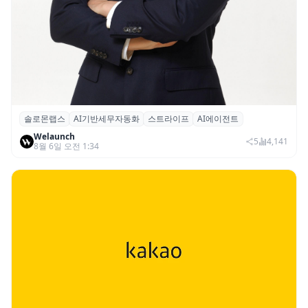
솔로몬랩스
AI기반세무자동화
스트라이프
AI에이전트
솔로몬랩스, 스트라이프 출신 이창헌 영입…
Welaunch
절세 전략 AI 에이전트 개발 본격화
5
4,141
8월 6일 오전 1:34