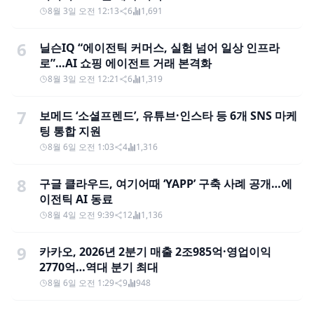
8월 3일 오전 12:13
6
1,691
6
닐슨IQ “에이전틱 커머스, 실험 넘어 일상 인프라
로”…AI 쇼핑 에이전트 거래 본격화
8월 3일 오전 12:21
6
1,319
7
보메드 ‘소셜프렌드’, 유튜브·인스타 등 6개 SNS 마케
팅 통합 지원
8월 6일 오전 1:03
4
1,316
8
구글 클라우드, 여기어때 ‘YAPP’ 구축 사례 공개…에
이전틱 AI 동료
8월 4일 오전 9:39
12
1,136
9
카카오, 2026년 2분기 매출 2조985억·영업이익
2770억…역대 분기 최대
8월 6일 오전 1:29
9
948