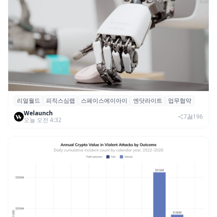
리얼월드
피직스심랩
스페이스에이아이
엔닷라이트
업무협약
리얼월드, 로봇테크 스타트업 3곳과 손잡고
Welaunch
휴머노이드 표준 만든다
7
196
오늘 오전 4:32