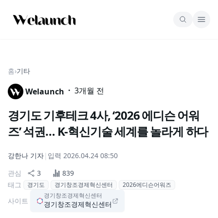
홈
›
기타
·
3개월 전
Welaunch
경기도 기후테크 4사, ‘2026 에디슨 어워
즈’ 석권… K-혁신기술 세계를 놀라게 하다
강한나
기자
|
입력
2026.04.24 08:50
관심
3
839
태그
경기도
경기창조경제혁신센터
2026에디슨어워즈
경기창조경제혁신센터
사이트
경기창조경제혁신센터