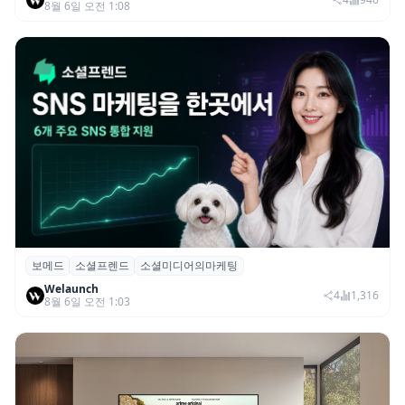
8월 6일 오전 1:08
보메드
소셜프렌드
소셜미디어의마케팅
보메드 ‘소셜프렌드’, 유튜브·인스타 등 6개
Welaunch
SNS 마케팅 통합 지원
4
1,316
8월 6일 오전 1:03