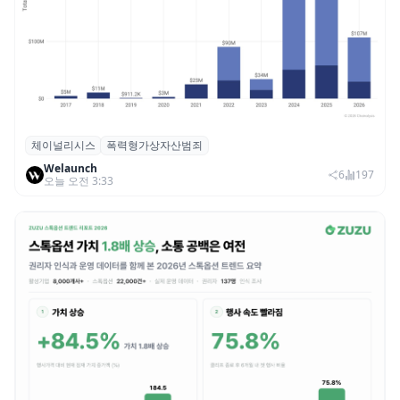
체이널리시스
폭력형가상자산범죄
체이널리시스 “가상자산 보유자 대상 폭력
Welaunch
범죄 증가…상반기 탈취액 3000만 달러 돌파
6
197
오늘 오전 3:33