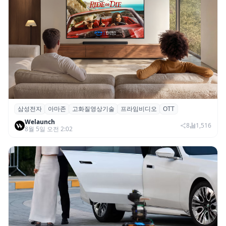
삼성전자
아마존
고화질영상기술
프라임비디오
OTT
삼성전자·아마존, 프라임 비디오에 ‘HDR10+
Welaunch
어드밴스드’ 적용
8
1,516
8월 5일 오전 2:02