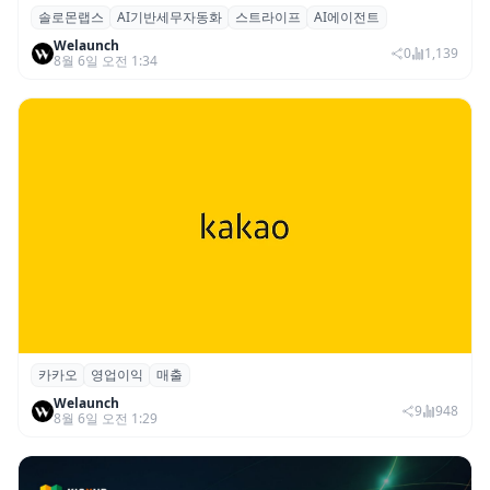
솔로몬랩스
AI기반세무자동화
스트라이프
AI에이전트
솔로몬랩스, 스트라이프 출신 이창헌 영입…
Welaunch
절세 전략 AI 에이전트 개발 본격화
0
1,139
8월 6일 오전 1:34
카카오
영업이익
매출
카카오, 2026년 2분기 매출 2조985억·영업
Welaunch
이익 2770억…역대 분기 최대
9
948
8월 6일 오전 1:29