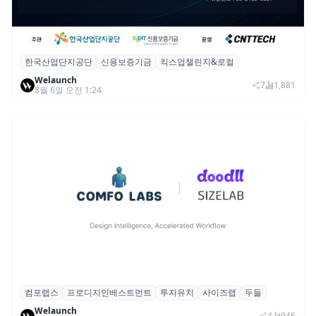
한국산업단지공단
신용보증기금
킥스업챌린지&로컬
산단공·신보, 2026 ‘킥스업 챌린지&로컬’ 참
Welaunch
여 스타트업 모집
7
1,881
8월 6일 오전 1:24
컴포랩스
프로디지인베스트먼트
투자유치
사이즈랩
두들
컴포랩스, 프로디지인베스트먼트로부터 시
Welaunch
드 투자 유치
4
946