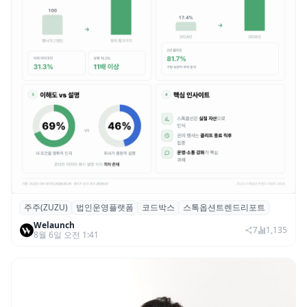
주주(ZUZU)
법인운영플랫폼
코드박스
스톡옵션트렌드리포트
스톡옵션 취소율 2년 만에 18.2%→31.3%…
Welaunch
권리 발생 즉시 행사 비중도 급증
7
1,135
8월 6일 오전 1:41