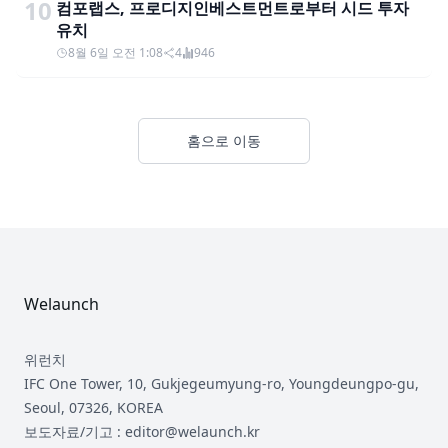
10
컴포랩스, 프로디지인베스트먼트로부터 시드 투자
유치
8월 6일 오전 1:08
4
946
홈으로 이동
Footer
Welaunch
위런치
IFC One Tower, 10, Gukjegeumyung-ro, Youngdeungpo-gu,
Seoul, 07326, KOREA
보도자료/기고 : editor@welaunch.kr