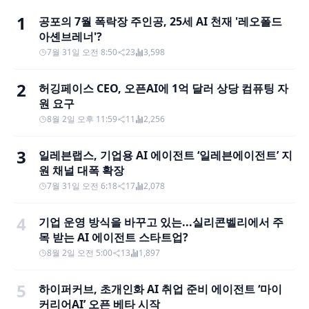
1
공포의 7월 폭락장 주인공, 25세 AI 천재 '레오폴드
아셴브레너'?
7월 31일 오전 8:50
23
3,598
2
허깅페이스 CEO, 오픈AI에 1억 달러 상당 컴퓨팅 자
원 요구
8월 2일 오후 11:59
11
2,256
3
일레븐랩스, 기업용 AI 에이전트 ‘일레븐에이전트’ 지
원 채널 대폭 확장
7월 31일 오전 6:18
17
2,078
4
기업 운영 방식을 바꾸고 있는...실리콘벨리에서 주
목 받는 AI 에이전트 스타트업?
8월 2일 오전 5:00
13
1,897
5
하이퍼커브, 초개인화 AI 취업 준비 에이전트 ‘마이
커리어AI’ 오픈 베타 시작