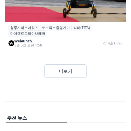
청룡시리즈어워즈
로보틱스촬영기기
티타(TITA)
청룡시리즈어워즈 레드카펫에 등장한 바퀴
다이렉트드라이브테크
형 이족 보행 로봇 ‘티타(TITA)’
Welaunch
14
1,890
8월 5일 오전 1:58
더보기
추천 뉴스