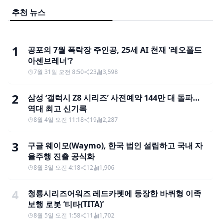
추천 뉴스
1
공포의 7월 폭락장 주인공, 25세 AI 천재 '레오폴드
아셴브레너'?
7월 31일 오전 8:50
23
3,598
2
삼성 ‘갤럭시 Z8 시리즈’ 사전예약 144만 대 돌파…
역대 최고 신기록
8월 4일 오전 11:18
19
2,287
3
구글 웨이모(Waymo), 한국 법인 설립하고 국내 자
율주행 진출 공식화
8월 3일 오전 4:18
12
1,906
4
청룡시리즈어워즈 레드카펫에 등장한 바퀴형 이족
보행 로봇 ‘티타(TITA)’
8월 5일 오전 1:58
11
1,702