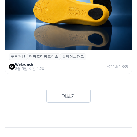
푸른청년
닥터포디키즈인솔
풋케어브랜드
푸른청년, 성장기 아동 발 건강 위한 ‘닥터포
Welaunch
디 키즈 인솔’ 출시
11
1,339
8월 5일 오전 1:28
더보기