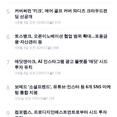
5
커버써먼 ‘키크’, 에어 골프 커버 와디즈 크라우드펀
딩 선공개
8월 3일 오전 12:06
5
1,510
6
토스뱅크, 오픈이노베이션 협업 범위 확대…포용금
융·자산관리 등
8월 3일 오전 3:24
7
1,508
7
애딧앤아크, AI 인스타그램 광고 플랫폼 ‘애딧’ 시드
투자 유치
8월 4일 오전 2:59
11
1,138
8
보메드 ‘소셜프렌드’, 유튜브·인스타 등 6개 SNS 마케
팅 통합 지원
오늘 오전 1:03
4
1,129
9
컴포랩스, 프로디지인베스트먼트로부터 시드 투자