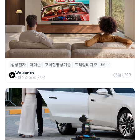
삼성전자
아마존
고화질영상기술
프라임비디오
OTT
삼성전자·아마존, 프라임 비디오에 ‘HDR10+
Welaunch
어드밴스드’ 적용
8
1,329
8월 5일 오전 2:02