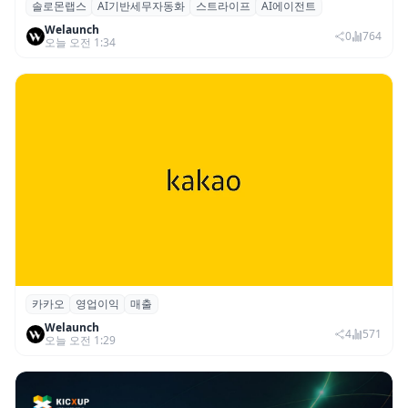
솔로몬랩스
AI기반세무자동화
스트라이프
AI에이전트
솔로몬랩스, 스트라이프 출신 이창헌 영입…
Welaunch
절세 전략 AI 에이전트 개발 본격화
0
764
오늘 오전 1:34
카카오
영업이익
매출
카카오, 2026년 2분기 매출 2조985억·영업
Welaunch
이익 2770억…역대 분기 최대
4
571
오늘 오전 1:29