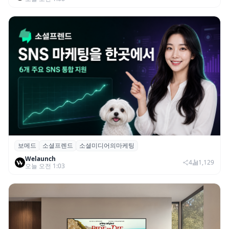
보메드
소셜프렌드
소셜미디어의마케팅
보메드 ‘소셜프렌드’, 유튜브·인스타 등 6개
Welaunch
SNS 마케팅 통합 지원
4
1,129
오늘 오전 1:03