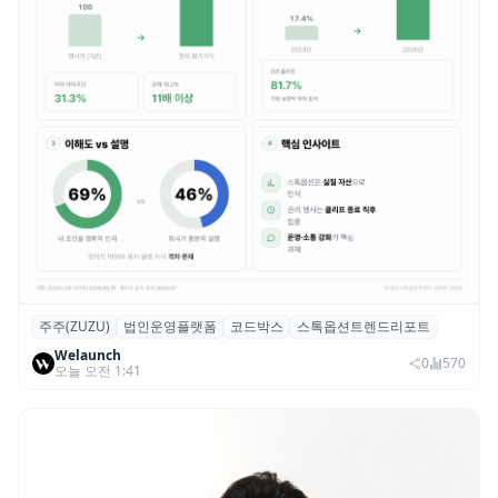
주주(ZUZU)
법인운영플랫폼
코드박스
스톡옵션트렌드리포트
스톡옵션 취소율 2년 만에 18.2%→31.3%…
Welaunch
권리 발생 즉시 행사 비중도 급증
0
570
오늘 오전 1:41