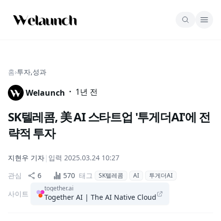
홈
›
투자,성과
·
1년 전
Welaunch
SK텔레콤, 美 AI 스타트업 '투게더AI'에 전
략적 투자
지현우
기자
|
입력
2025.03.24 10:27
관심
6
570
태그
SK텔레콤
AI
투게더AI
together.ai
사이트
Together AI | The AI Native Cloud