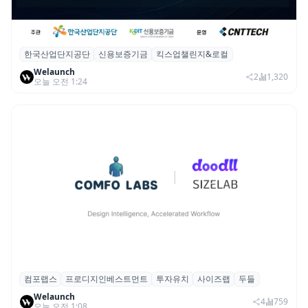
한국산업단지공단
신용보증기금
킥스업챌린지&로컬
산단공·신보, 2026 ‘킥스업 챌린지&로컬’ 참
Welaunch
여 스타트업 모집
2
1,320
오늘 오전 1:24
컴포랩스
프로디지인베스트먼트
투자유치
사이즈랩
두들
컴포랩스, 프로디지인베스트먼트로부터 시
Welaunch
드 투자 유치
4
759
오늘 오전 1:08