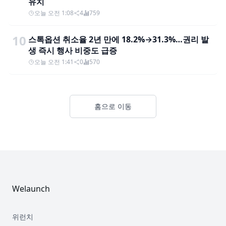
유치
오늘 오전 1:08
4
759
10
스톡옵션 취소율 2년 만에 18.2%→31.3%…권리 발
생 즉시 행사 비중도 급증
오늘 오전 1:41
0
570
홈으로 이동
Footer
Welaunch
위런치