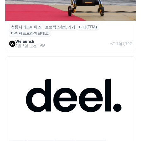
청룡시리즈어워즈
로보틱스촬영기기
티타(TITA)
청룡시리즈어워즈 레드카펫에 등장한 바퀴
다이렉트드라이브테크
형 이족 보행 로봇 ‘티타(TITA)’
Welaunch
11
1,702
8월 5일 오전 1:58