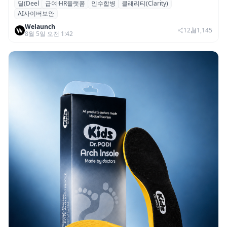
딜(Deel
급여·HR플랫폼
인수합병
클래리티(Clarity)
글로벌 HR 플랫폼 딜(Deel), ARR 15억 달러
AI사이버보안
돌파…AI 보안 역량 강화
Welaunch
12
1,145
8월 5일 오전 1:42