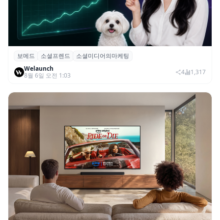
보메드
소셜프렌드
소셜미디어의마케팅
보메드 ‘소셜프렌드’, 유튜브·인스타 등 6개
Welaunch
SNS 마케팅 통합 지원
4
1,317
8월 6일 오전 1:03