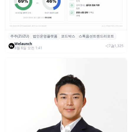
주주(ZUZU)
법인운영플랫폼
코드박스
스톡옵션트렌드리포트
스톡옵션 취소율 2년 만에 18.2%→31.3%…
Welaunch
권리 발생 즉시 행사 비중도 급증
7
1,325
8월 6일 오전 1:41