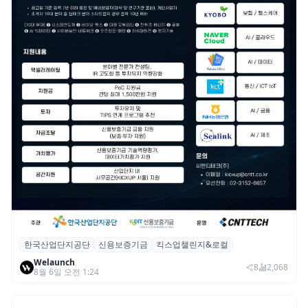
한국산업단지공단
신용보증기금
킥스업챌린지&로컬
산단공·신보, 2026 ‘킥스업 챌린지&로컬’ 참
Welaunch
여 스타트업 모집
8
2,068
8월 6일 오전 1:24