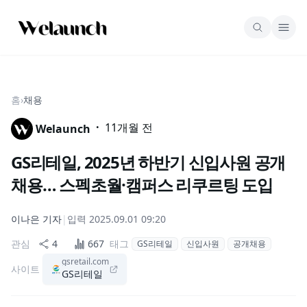
홈
›
채용
·
11개월 전
Welaunch
GS리테일, 2025년 하반기 신입사원 공개
채용… 스펙초월·캠퍼스 리쿠르팅 도입
이나은
기자
|
입력
2025.09.01 09:20
관심
4
667
태그
GS리테일
신입사원
공개채용
gsretail.com
사이트
GS리테일