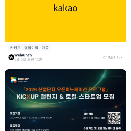
카카오
영업이익
매출
카카오, 2026년 2분기 매출 2조985억·영업
Welaunch
이익 2770억…역대 분기 최대
10
1,137
8월 6일 오전 1:29