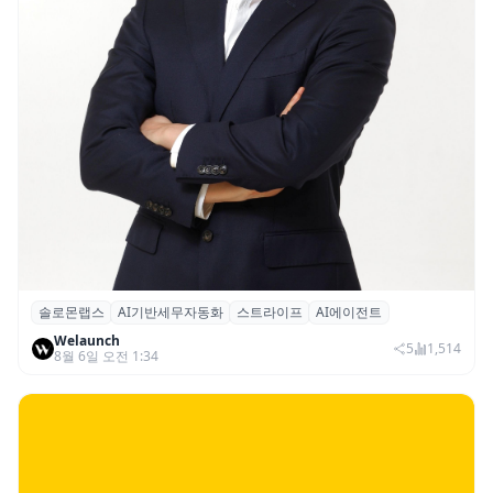
솔로몬랩스
AI기반세무자동화
스트라이프
AI에이전트
솔로몬랩스, 스트라이프 출신 이창헌 영입…
Welaunch
절세 전략 AI 에이전트 개발 본격화
5
1,514
8월 6일 오전 1:34