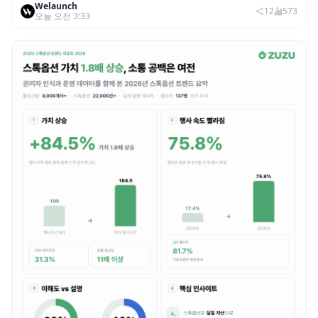
Welaunch
범죄 증가…상반기 탈취액 3000만 달러 돌파
12
573
오늘 오전 3:33