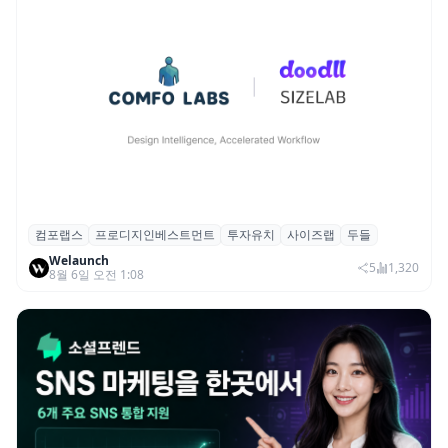
컴포랩스
프로디지인베스트먼트
투자유치
사이즈랩
두들
컴포랩스, 프로디지인베스트먼트로부터 시
Welaunch
드 투자 유치
5
1,320
8월 6일 오전 1:08