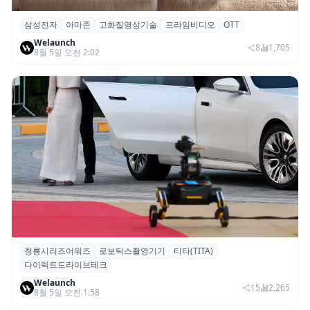
삼성전자
아마존
고화질영상기술
프라임비디오
OTT
삼성전자·아마존, 프라임 비디오에 ‘HDR10+
Welaunch
어드밴스드’ 적용
8
1,705
8월 5일 오전 2:02
청룡시리즈어워즈
로보틱스촬영기기
티타(TITA)
청룡시리즈어워즈 레드카펫에 등장한 바퀴
다이렉트드라이브테크
형 이족 보행 로봇 ‘티타(TITA)’
Welaunch
15
2,265
8월 5일 오전 1:58