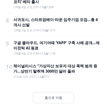
코치’ 베타 출시
8월 4일 오전 2:51
9
1,698
8
서귀포시, 스타트업베이·타운 입주기업 모집…총 4
개사 선발
8월 3일 오전 3:18
10
1,515
9
구글 클라우드, 여기어때 ‘YAPP’ 구축 사례 공개…에
이전틱 AI 동료
8월 4일 오전 9:39
12
1,136
10
체이널리시스 “가상자산 보유자 대상 폭력 범죄 증
가…상반기 탈취액 3000만 달러 돌파
오늘 오전 3:33
12
573
홈으로 이동