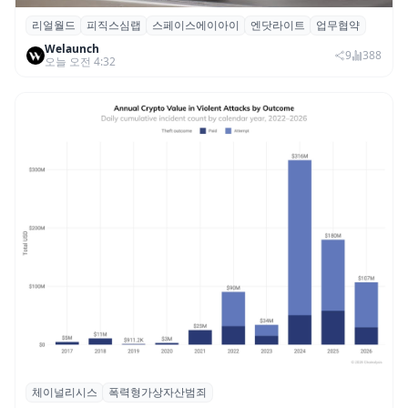
리얼월드
피직스심랩
스페이스에이아이
엔닷라이트
업무협약
리얼월드, 로봇테크 스타트업 3곳과 손잡고
Welaunch
휴머노이드 표준 만든다
9
388
오늘 오전 4:32
체이널리시스
폭력형가상자산범죄
체이널리시스 “가상자산 보유자 대상 폭력