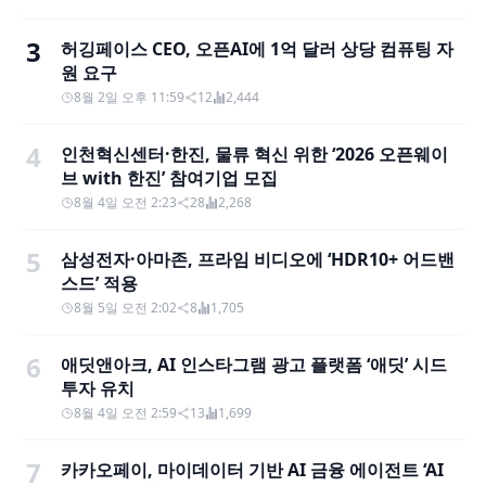
3
허깅페이스 CEO, 오픈AI에 1억 달러 상당 컴퓨팅 자
원 요구
8월 2일 오후 11:59
12
2,444
4
인천혁신센터·한진, 물류 혁신 위한 ‘2026 오픈웨이
브 with 한진’ 참여기업 모집
8월 4일 오전 2:23
28
2,268
5
삼성전자·아마존, 프라임 비디오에 ‘HDR10+ 어드밴
스드’ 적용
8월 5일 오전 2:02
8
1,705
6
애딧앤아크, AI 인스타그램 광고 플랫폼 ‘애딧’ 시드
투자 유치
8월 4일 오전 2:59
13
1,699
7
카카오페이, 마이데이터 기반 AI 금융 에이전트 ‘AI