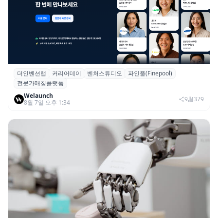
더인벤션랩
커리어데이
벤처스튜디오
파인풀(Finepool)
더인벤션랩·커리어데이, 스타트업 전문가 매
전문가매칭플랫폼
칭 플랫폼 ‘파인풀’ 출시
Welaunch
9
379
8월 7일 오후 1:34