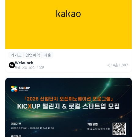
카카오
영업이익
매출
카카오, 2026년 2분기 매출 2조985억·영업
Welaunch
이익 2770억…역대 분기 최대
14
1,887
8월 6일 오전 1:29