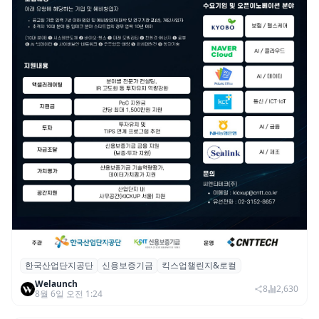
한국산업단지공단
신용보증기금
킥스업챌린지&로컬
산단공·신보, 2026 ‘킥스업 챌린지&로컬’ 참
Welaunch
여 스타트업 모집
8
2,630
8월 6일 오전 1:24