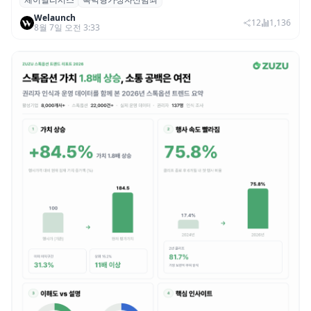
체이널리시스 “가상자산 보유자 대상 폭력
Welaunch
범죄 증가…상반기 탈취액 3000만 달러 돌파
12
1,136
8월 7일 오전 3:33