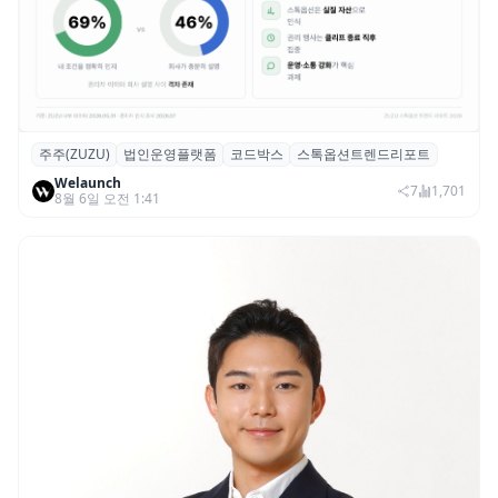
주주(ZUZU)
법인운영플랫폼
코드박스
스톡옵션트렌드리포트
스톡옵션 취소율 2년 만에 18.2%→31.3%…
Welaunch
권리 발생 즉시 행사 비중도 급증
7
1,701
8월 6일 오전 1:41