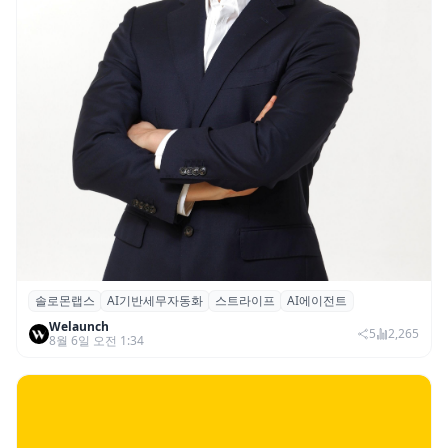
솔로몬랩스
AI기반세무자동화
스트라이프
AI에이전트
솔로몬랩스, 스트라이프 출신 이창헌 영입…
Welaunch
절세 전략 AI 에이전트 개발 본격화
5
2,265
8월 6일 오전 1:34