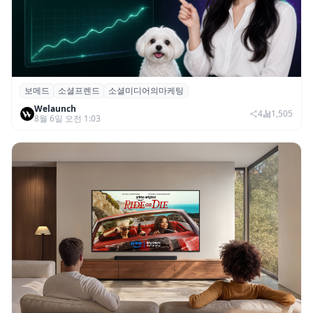
보메드
소셜프렌드
소셜미디어의마케팅
보메드 ‘소셜프렌드’, 유튜브·인스타 등 6개
Welaunch
SNS 마케팅 통합 지원
4
1,505
8월 6일 오전 1:03