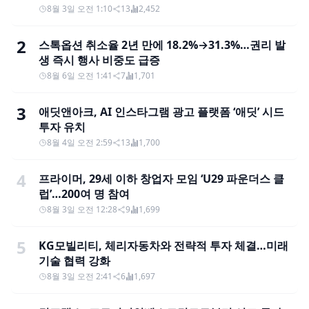
8월 3일 오전 1:10
13
2,452
2
스톡옵션 취소율 2년 만에 18.2%→31.3%…권리 발
생 즉시 행사 비중도 급증
8월 6일 오전 1:41
7
1,701
3
애딧앤아크, AI 인스타그램 광고 플랫폼 ‘애딧’ 시드
투자 유치
8월 4일 오전 2:59
13
1,700
4
프라이머, 29세 이하 창업자 모임 ‘U29 파운더스 클
럽’…200여 명 참여
8월 3일 오전 12:28
9
1,699
5
KG모빌리티, 체리자동차와 전략적 투자 체결…미래
기술 협력 강화
8월 3일 오전 2:41
6
1,697