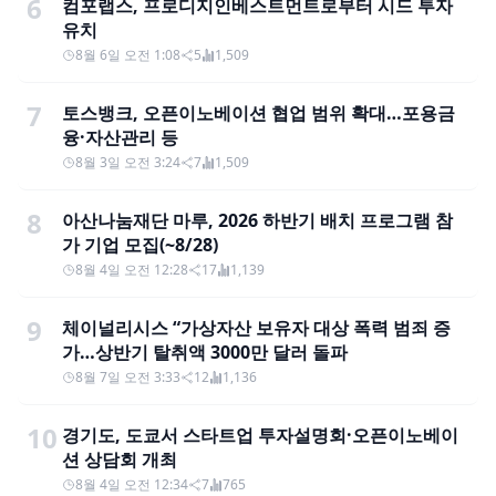
6
컴포랩스, 프로디지인베스트먼트로부터 시드 투자
유치
8월 6일 오전 1:08
5
1,509
7
토스뱅크, 오픈이노베이션 협업 범위 확대…포용금
융·자산관리 등
8월 3일 오전 3:24
7
1,509
8
아산나눔재단 마루, 2026 하반기 배치 프로그램 참
가 기업 모집(~8/28)
8월 4일 오전 12:28
17
1,139
9
체이널리시스 “가상자산 보유자 대상 폭력 범죄 증
가…상반기 탈취액 3000만 달러 돌파
8월 7일 오전 3:33
12
1,136
10
경기도, 도쿄서 스타트업 투자설명회·오픈이노베이
션 상담회 개최
8월 4일 오전 12:34
7
765