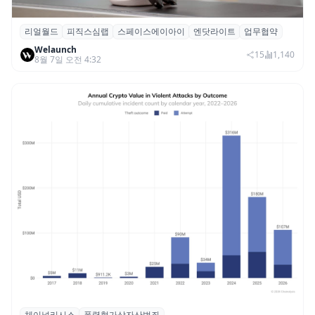
리얼월드
피직스심랩
스페이스에이아이
엔닷라이트
업무협약
리얼월드, 로봇테크 스타트업 3곳과 손잡고
Welaunch
휴머노이드 표준 만든다
15
1,140
8월 7일 오전 4:32
체이널리시스
폭력형가상자산범죄