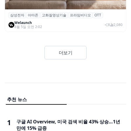
삼성전자
아마존
고화질영상기술
프라임비디오
OTT
삼성전자·아마존, 프라임 비디오에 ‘HDR10+
Welaunch
어드밴스드’ 적용
8
2,080
8월 5일 오전 2:02
더보기
추천 뉴스
1
구글 AI Overview, 미국 검색 비율 43% 상승…1년
만에 15% 급증