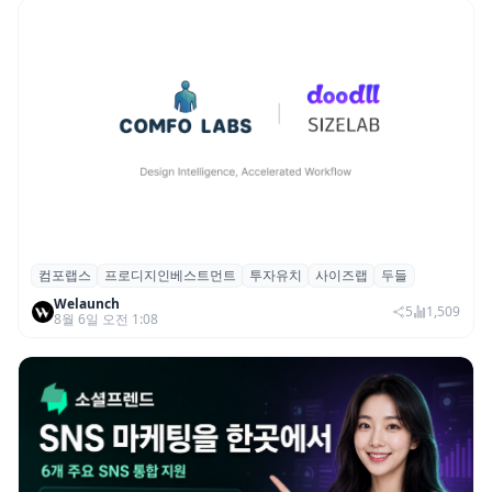
컴포랩스
프로디지인베스트먼트
투자유치
사이즈랩
두들
컴포랩스, 프로디지인베스트먼트로부터 시
Welaunch
드 투자 유치
5
1,509
8월 6일 오전 1:08