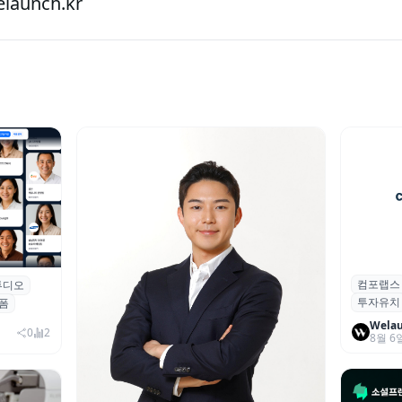
aunch.kr
컴포랩스
컴포랩스
튜디오
업 전문
투자유치
시드 투
폼
Wela
0
2
8월 6