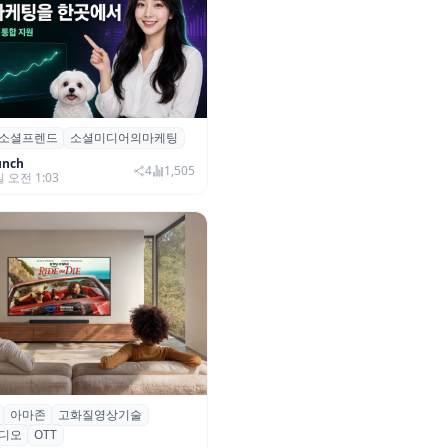
소셜프렌드
소셜미디어의마케팅
소셜프렌드’, 유튜브·인스타 등 6
 마케팅 통합 지원
unch
4
1,505
일 오전 1:03
아마존
고화질영상기술
·아마존, 프라임 비디오에
디오
OTT
0+ 어드밴스드’ 적용