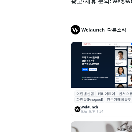
광고/제휴 문의: we@wel
Welaunch
다른소식
더인벤션랩
커리어데이
벤처스
더인벤션랩·커리어데이, 스타트
파인풀(Finepool)
전문가매칭플랫
가 매칭 플랫폼 ‘파인풀’ 출시
Welaunch
오늘 오후 1:34