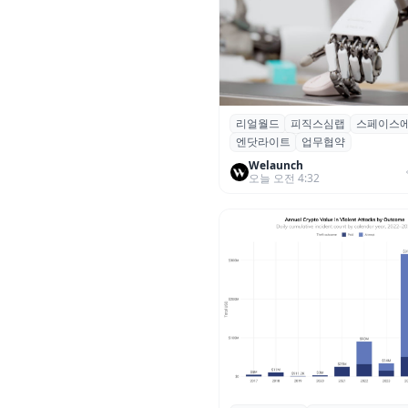
리얼월드
피직스심랩
스페이스
리얼월드, 로봇테크 스타트업 3
엔닷라이트
업무협약
잡고 휴머노이드 표준 만든다
Welaunch
오늘 오전 4:32