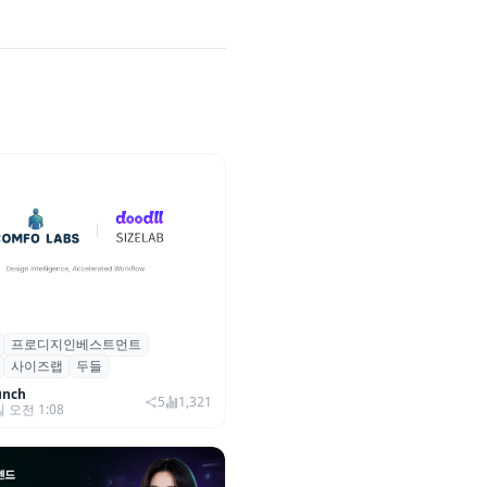
프로디지인베스트먼트
, 프로디지인베스트먼트로부터
사이즈랩
두들
자 유치
unch
5
1,321
일 오전 1:08