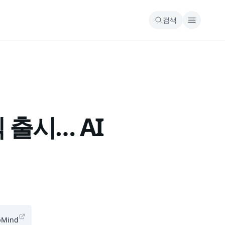
검색
식 출시… AI
pMind