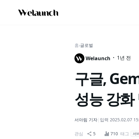
홈
›
글로벌
·
1년 전
Welaunch
구글, Gem
성능 강화
서아림
기자
|
입력
2025.02.07 15
관심
5
710
태그
서