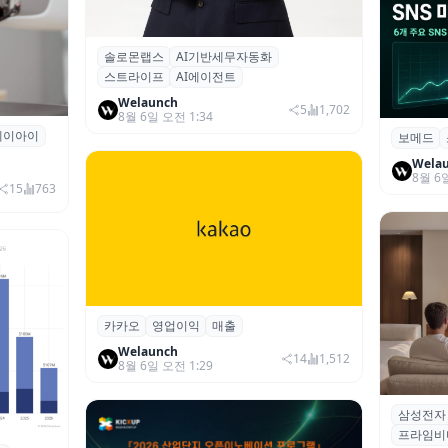
솔로몬랩스
AI기반세무자동화
솔로몬랩스, 스트라이프 출신 이창헌 영
스트라이프
AI에이전트
입…절세 전략 AI 에이전트 개발 본격화
Welaunch
5
1,702
8월 6일 오전 1:34
에이아이
곳과 손
보메드
보메드 ‘
개 SNS
Wela
8월 6
15
763
카카오
영업이익
매출
카카오, 2026년 2분기 매출 2조985억·영
업이익 2770억…역대 분기 최대
Welaunch
14
1,512
8월 6일 오전 1:29
삼성전자
삼성전자
프라임비
‘HDR1