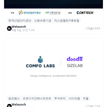
한국산업단지공단
신용보증기금
킥스업챌린지&로컬
산단공·신보, 2026 ‘킥스업 챌린지&로컬’ 참
Welaunch
여 스타트업 모집
8
2,824
8월 6일 오전 1:24
컴포랩스
프로디지인베스트먼트
투자유치
사이즈랩
두들
컴포랩스, 프로디지인베스트먼트로부터 시
Welaunch
드 투자 유치
5
1,514