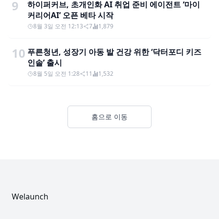
9
하이퍼커브, 초개인화 AI 취업 준비 에이전트 ‘마이
커리어AI’ 오픈 베타 시작
8월 3일 오전 12:13
7
1,879
10
푸른청년, 성장기 아동 발 건강 위한 ‘닥터포디 키즈
인솔’ 출시
8월 5일 오전 1:28
11
1,532
홈으로 이동
Footer
Welaunch