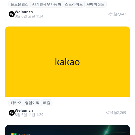
솔로몬랩스
AI기반세무자동화
스트라이프
AI에이전트
솔로몬랩스, 스트라이프 출신 이창헌 영입…
Welaunch
절세 전략 AI 에이전트 개발 본격화
5
2,643
8월 6일 오전 1:34
카카오
영업이익
매출
카카오, 2026년 2분기 매출 2조985억·영업
Welaunch
이익 2770억…역대 분기 최대
14
2,269
8월 6일 오전 1:29