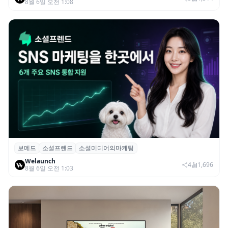
8월 6일 오전 1:08
보메드
소셜프렌드
소셜미디어의마케팅
보메드 ‘소셜프렌드’, 유튜브·인스타 등 6개
Welaunch
SNS 마케팅 통합 지원
4
1,696
8월 6일 오전 1:03