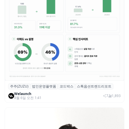
주주(ZUZU)
법인운영플랫폼
코드박스
스톡옵션트렌드리포트
스톡옵션 취소율 2년 만에 18.2%→31.3%…
Welaunch
권리 발생 즉시 행사 비중도 급증
7
1,893
8월 6일 오전 1:41