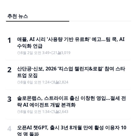
추천 뉴스
1
애플, AI 시리 '사용량 기반 유료화' 예고…팀 쿡, AI
수익화 언급
8월 2일 오전 3:49
21
3,019
2
산단공·신보, 2026 ‘킥스업 챌린지&로컬’ 참여 스타
트업 모집
8월 6일 오전 1:24
8
2,824
3
솔로몬랩스, 스트라이프 출신 이창헌 영입…절세 전
략 AI 에이전트 개발 본격화
8월 6일 오전 1:34
5
2,643
4
오픈AI 챗GPT, 출시 3년 8개월 만에 활성 이용자 10
억 명 돌파