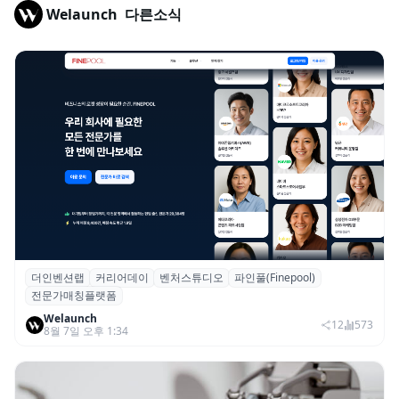
Welaunch
다른소식
더인벤션랩
커리어데이
벤처스튜디오
파인풀(Finepool)
더인벤션랩·커리어데이, 스타트업 전문가 매
전문가매칭플랫폼
칭 플랫폼 ‘파인풀’ 출시
Welaunch
12
573
8월 7일 오후 1:34