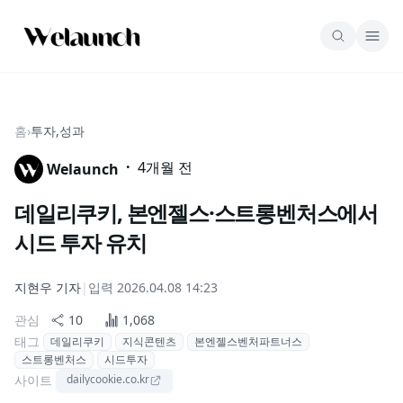
홈
›
투자,성과
·
4개월 전
Welaunch
데일리쿠키, 본엔젤스·스트롱벤처스에서
시드 투자 유치
지현우
기자
|
입력
2026.04.08 14:23
관심
10
1,068
태그
데일리쿠키
지식콘텐츠
본엔젤스벤처파트너스
스트롱벤처스
시드투자
사이트
dailycookie.co.kr