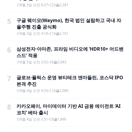
8월 3일 오전 6:27
23
2,281
5
구글 웨이모(Waymo), 한국 법인 설립하고 국내 자
율주행 진출 공식화
8월 3일 오전 4:18
14
2,101
6
삼성전자·아마존, 프라임 비디오에 ‘HDR10+ 어드밴
스드’ 적용
8월 5일 오전 2:02
8
2,083
7
글로브∙플릭스 운영 뷰티테크 앤마들린, 코스닥 IPO
본격 추진
8월 4일 오전 9:33
16
2,080
8
카카오페이, 마이데이터 기반 AI 금융 에이전트 ‘AI
코치’ 베타 출시
8월 4일 오전 2:51
9
1,890