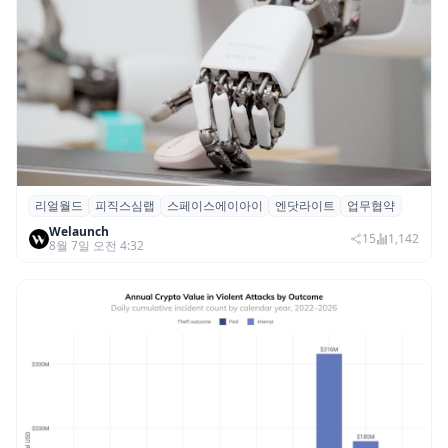
리얼월드
피직스심랩
스페이스에이아이
엔닷라이트
업무협약
리얼월드, 로봇테크 스타트업 3곳과 손잡고
Welaunch
휴머노이드 표준 만든다
15
1,142
8월 7일 오전 4:32