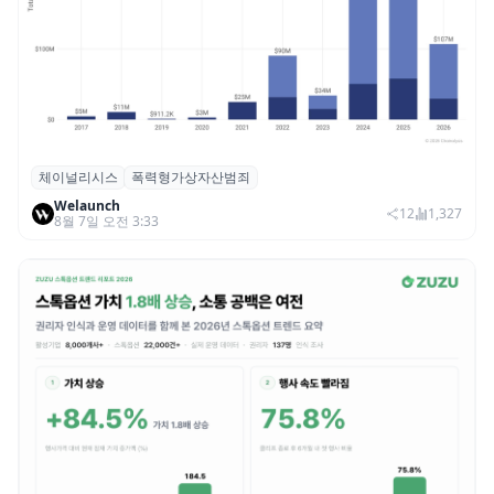
체이널리시스
폭력형가상자산범죄
체이널리시스 “가상자산 보유자 대상 폭력
Welaunch
범죄 증가…상반기 탈취액 3000만 달러 돌파
12
1,327
8월 7일 오전 3:33