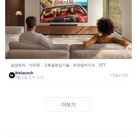
삼성전자
아마존
고화질영상기술
프라임비디오
OTT
삼성전자·아마존, 프라임 비디오에 ‘HDR10+
Welaunch
어드밴스드’ 적용
8
2,083
8월 5일 오전 2:02
더보기