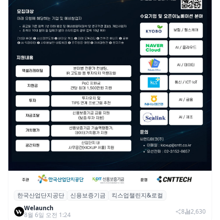
한국산업단지공단
신용보증기금
킥스업챌린지&로컬
산단공·신보, 2026 ‘킥스업 챌린지&로컬’ 참
Welaunch
여 스타트업 모집
8
2,630
8월 6일 오전 1:24