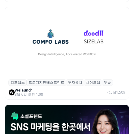
컴포랩스
프로디지인베스트먼트
투자유치
사이즈랩
두들
컴포랩스, 프로디지인베스트먼트로부터 시
Welaunch
드 투자 유치
5
1,509
8월 6일 오전 1:08