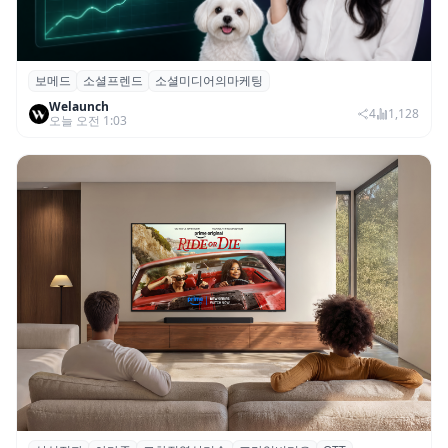
보메드
소셜프렌드
소셜미디어의마케팅
보메드 ‘소셜프렌드’, 유튜브·인스타 등 6개
Welaunch
SNS 마케팅 통합 지원
4
1,128
오늘 오전 1:03