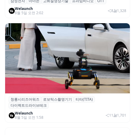
삼성전자
아마존
고화질영상기술
프라임비디오
OTT
삼성전자·아마존, 프라임 비디오에 ‘HDR10+
Welaunch
어드밴스드’ 적용
8
1,328
8월 5일 오전 2:02
청룡시리즈어워즈
로보틱스촬영기기
티타(TITA)
청룡시리즈어워즈 레드카펫에 등장한 바퀴
다이렉트드라이브테크
형 이족 보행 로봇 ‘티타(TITA)’
Welaunch
11
1,701
8월 5일 오전 1:58