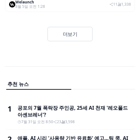
Welaunch
디 키즈 인솔’ 출시
11
1,338
8월 5일 오전 1:28
더보기
추천 뉴스
1
공포의 7월 폭락장 주인공, 25세 AI 천재 '레오폴드
아셴브레너'?
7월 31일 오전 8:50
23
3,598
2
애플, AI 시리 '사용량 기반 유료화' 예고…팀 쿡, AI