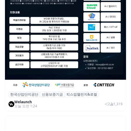
한국산업단지공단
신용보증기금
킥스업챌린지&로컬
산단공·신보, 2026 ‘킥스업 챌린지&로컬’ 참
Welaunch
여 스타트업 모집
2
1,319
오늘 오전 1:24