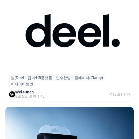
딜(Deel
급여·HR플랫폼
인수합병
클래리티(Clarity)
글로벌 HR 플랫폼 딜(Deel), ARR 15억 달러
AI사이버보안
돌파…AI 보안 역량 강화
Welaunch
12
1,144
8월 5일 오전 1:42