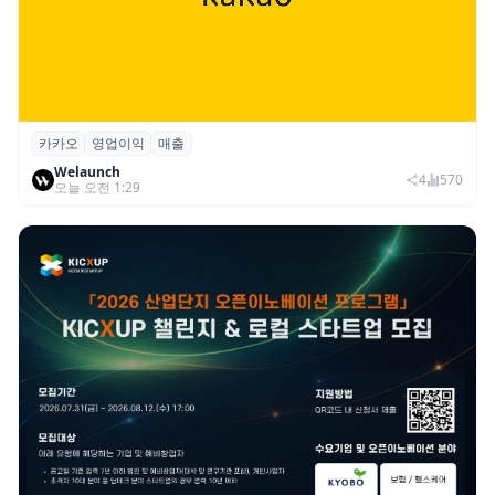
카카오
영업이익
매출
카카오, 2026년 2분기 매출 2조985억·영업
Welaunch
이익 2770억…역대 분기 최대
4
570
오늘 오전 1:29