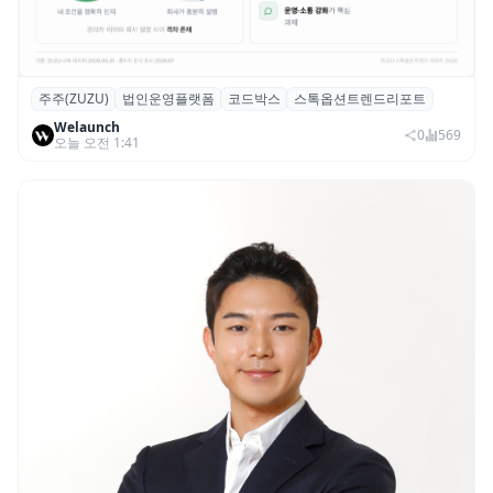
주주(ZUZU)
법인운영플랫폼
코드박스
스톡옵션트렌드리포트
스톡옵션 취소율 2년 만에 18.2%→31.3%…
Welaunch
권리 발생 즉시 행사 비중도 급증
0
569
오늘 오전 1:41