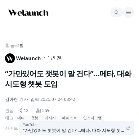
홈
›
글로벌
·
1년 전
Welaunch
“가만있어도 챗봇이 말 건다”…메타, 대화
시도형 챗봇 도입
김아현
기자
|
입력
2025.07.04 08:42
관심
12
559
태그
메타
챗봇
메시지
페이스북
인스타그램
YouTube
사이트
“가만있어도 챗봇이 말 건다”…메타, 대화 시도형 챗봇 도입