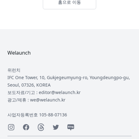
홈으로 이동
Footer
Welaunch
위런치
IFC One Tower, 10, Gukjegeumyung-ro, Youngdeungpo-gu,
Seoul, 07326, KOREA
보도자료/기고 : editor@welaunch.kr
광고/제휴 : we@welaunch.kr
사업자등록번호 105-88-07136
Instagram
Facebook
Threads
Twitter
Naver