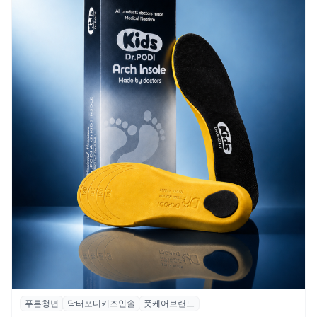
푸른청년
닥터포디키즈인솔
풋케어브랜드
푸른청년, 성장기 아동 발 건강 위한 ‘닥터포