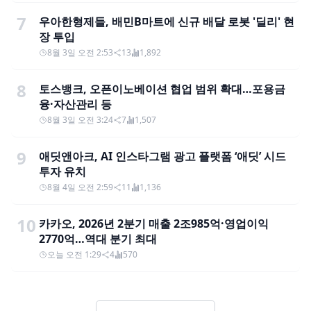
7
우아한형제들, 배민B마트에 신규 배달 로봇 '딜리' 현
장 투입
8월 3일 오전 2:53
13
1,892
8
토스뱅크, 오픈이노베이션 협업 범위 확대…포용금
융·자산관리 등
8월 3일 오전 3:24
7
1,507
9
애딧앤아크, AI 인스타그램 광고 플랫폼 ‘애딧’ 시드
투자 유치
8월 4일 오전 2:59
11
1,136
10
카카오, 2026년 2분기 매출 2조985억·영업이익
2770억…역대 분기 최대
오늘 오전 1:29
4
570