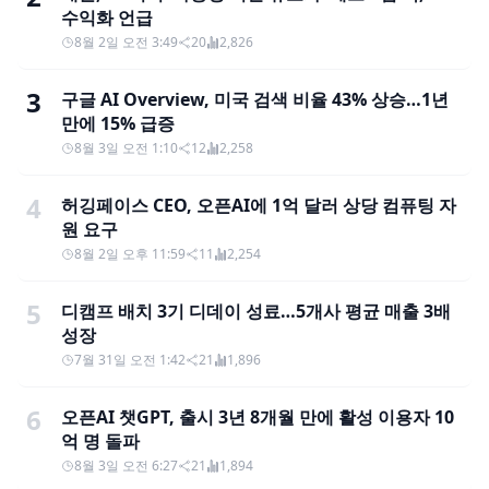
수익화 언급
8월 2일 오전 3:49
20
2,826
3
구글 AI Overview, 미국 검색 비율 43% 상승…1년
만에 15% 급증
8월 3일 오전 1:10
12
2,258
4
허깅페이스 CEO, 오픈AI에 1억 달러 상당 컴퓨팅 자
원 요구
8월 2일 오후 11:59
11
2,254
5
디캠프 배치 3기 디데이 성료…5개사 평균 매출 3배
성장
7월 31일 오전 1:42
21
1,896
6
오픈AI 챗GPT, 출시 3년 8개월 만에 활성 이용자 10
억 명 돌파
8월 3일 오전 6:27
21
1,894