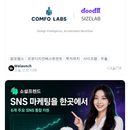
컴포랩스
프로디지인베스트먼트
투자유치
사이즈랩
두들
컴포랩스, 프로디지인베스트먼트로부터 시
Welaunch
드 투자 유치
4
758
오늘 오전 1:08