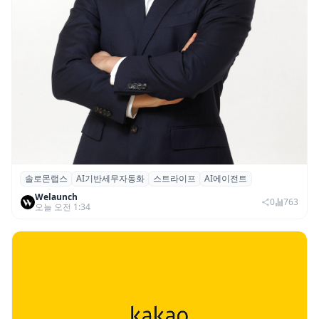
솔로몬랩스
AI기반세무자동화
스트라이프
AI에이전트
솔로몬랩스, 스트라이프 출신 이창헌 영입…
Welaunch
절세 전략 AI 에이전트 개발 본격화
0
763
오늘 오전 1:34