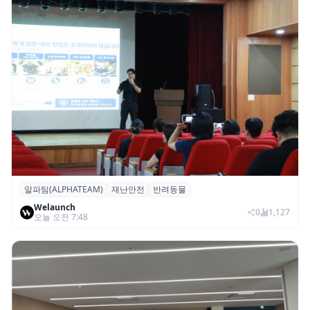
알파팀(ALPHATEAM)
재난안전
반려동물
알파팀, ‘반려동물과 보호자를 위한 재난안전
Welaunch
세미나’ 개최
0
1,127
오늘 오전 7:48