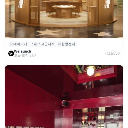
오데마피게
스위스고급시계
체험형전시
오데마 피게, 부산 신세계 센텀시티서 체험
Welaunch
형 전시 ‘시간을 빚다’ 개최
2
750
오늘 오전 8:07