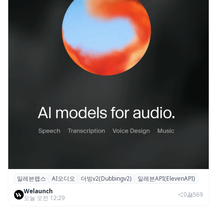
일레븐랩스
AI오디오
더빙v2(Dubbingv2)
일레븐API(ElevenAPI)
일레븐랩스, 감정·퍼포먼스 재현하는 ‘더빙
Welaunch
v2’ API 공개
0
569
오늘 오전 12:29