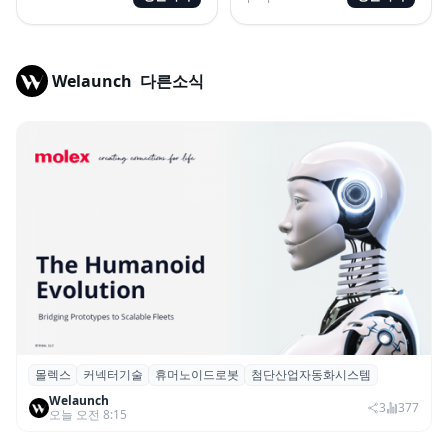
Welaunch
다른소식
몰렉스
커넥터기술
휴머노이드로봇
첨단산업자동화시스템
몰렉스, 휴머노이드 로봇용 ‘MiniMix’ 하이
Welaunch
브리드 전원·신호 커넥터 공개
3
377
오늘 오전 8:15