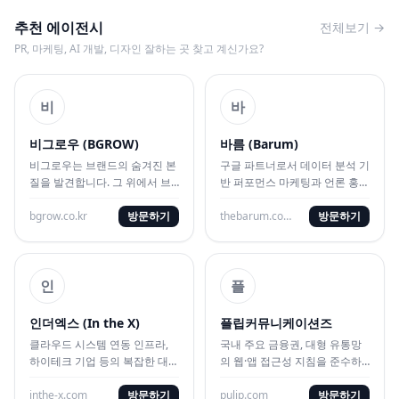
추천 에이전시
전체보기 →
PR, 마케팅, AI 개발, 디자인 잘하는 곳 찾고 계신가요?
비
바
비그로우 (BGROW)
바름 (Barum)
비그로우는 브랜드의 숨겨진 본
구글 파트너로서 데이터 분석 기
질을 발견합니다. 그 위에서 브
반 퍼포먼스 마케팅과 언론 홍보
랜드는 하나의 흐름으로 성장합
유입 시너지를 내는 대행사
니다
bgrow.co.kr
방문하기
thebarum.co.kr
방문하기
인
플
인더엑스 (In the X)
플립커뮤니케이션즈
클라우드 시스템 연동 인프라,
국내 주요 금융권, 대형 유통망
하이테크 기업 등의 복잡한 대시
의 웹·앱 접근성 지침을 준수하
보드 및 전문 B2B 웹/앱 UX를
는 표준 UI/UX 및 웹 시스템 구
직관적으로 풀어내는 대행사
inthe-x.com
방문하기
축 대행사
pulip.com
방문하기