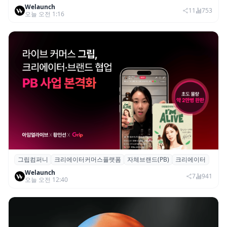
Welaunch
로봇 실증 추진
11
753
오늘 오전 1:16
그립컴퍼니
크리에이터커머스플랫폼
자체브랜드(PB)
크리에이터
그립, 크리에이터·브랜드 협업 브랜드(PB)
Welaunch
진행...첫 콜라보 2시간 만에 완판
7
941
오늘 오전 12:40