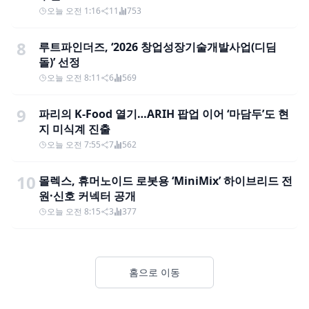
오늘 오전 1:16
11
753
8
루트파인더즈, ‘2026 창업성장기술개발사업(디딤
돌)’ 선정
오늘 오전 8:11
6
569
9
파리의 K-Food 열기…ARIH 팝업 이어 ‘마담두’도 현
지 미식계 진출
오늘 오전 7:55
7
562
10
몰렉스, 휴머노이드 로봇용 ‘MiniMix’ 하이브리드 전
원·신호 커넥터 공개
오늘 오전 8:15
3
377
홈으로 이동