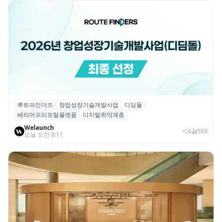
루트파인더즈
창업성장기술개발사업
디딤돌
루트파인더즈, ‘2026 창업성장기술개발사업
배리어프리포털플랫폼
디지털취약계층
(디딤돌)’ 선정
Welaunch
6
569
오늘 오전 8:11