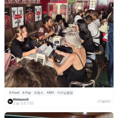
K-Food
K-Pop
프랑스
ARIH
다이닝팝업
파리의 K-Food 열기…ARIH 팝업 이어 ‘마담
Welaunch
두’도 현지 미식계 진출
7
562
오늘 오전 7:55