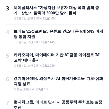
3
체이널리시스 “가상자산 보유자 대상 폭력 범죄 증
가…상반기 탈취액 3000만 달러 돌파
8월 7일 오전 3:33
12
2,454
4
보메드 ‘소셜프렌드’, 유튜브·인스타 등 6개 SNS 마케
팅 통합 지원
8월 6일 오전 1:03
7
2,445
5
카카오페이, 마이데이터 기반 AI 금융 에이전트 ‘AI
코치’ 베타 출시
8월 4일 오전 2:51
9
2,080
6
경기혁신센터, 의정부시 ‘AI 첨단기술교육’ 기초·심화
과정 성료
오늘 오전 7:45
4
759
7
현대차그룹, 아파트 단지 내 공동주택 주차로봇 실증
추진