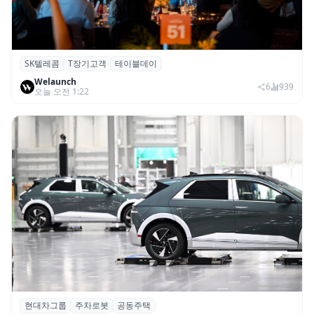
SK텔레콤
T장기고객
테이블데이
SK텔레콤, ‘T 장기고객 프로그램 테이블 데
Welaunch
이’ 서울 행사 성료
6
939
오늘 오전 1:22
현대차그룹
주차로봇
공동주택
현대차그룹, 아파트 단지 내 공동주택 주차