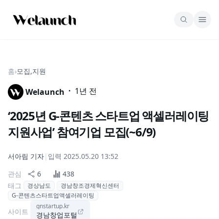
홈
›
모집,지원
·
1년 전
Welaunch
‘2025년 G-콘텐츠 스타트업 액셀러레이팅
지원사업’ 참여기업 모집(~6/9)
서아림
기자
|
입력
2025.05.20 13:52
관심
6
438
태그
경상남도
경남창조경제혁신센터
G-콘텐츠스타트업액셀러레이팅
gnstartup.kr
사이트
경남창업포털