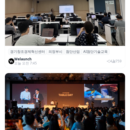
경기창조경제혁신센터
의정부시
첨단산업
AI첨단기술교육
경기혁신센터, 의정부시 ‘AI 첨단기술교육’
Welaunch
기초·심화과정 성료
4
759
오늘 오전 7:45