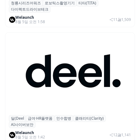
청룡시리즈어워즈
로보틱스촬영기기
티타(TITA)
청룡시리즈어워즈 레드카펫에 등장한 바퀴
다이렉트드라이브테크
형 이족 보행 로봇 ‘티타(TITA)’
Welaunch
11
1,509
8월 5일 오전 1:58
딜(Deel
급여·HR플랫폼
인수합병
클래리티(Clarity)
글로벌 HR 플랫폼 딜(Deel), ARR 15억 달러
AI사이버보안
돌파…AI 보안 역량 강화
Welaunch
12
1,141
8월 5일 오전 1:42