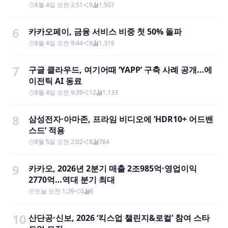
8월 4일 오전 2:51
9
1,507
6
카카오페이, 금융 서비스 비중 첫 50% 돌파
8월 4일 오전 9:44
9
1,318
7
구글 클라우드, 여기어때 ‘YAPP’ 구축 사례 공개…에
이전틱 AI 동료
8월 4일 오전 9:39
12
1,133
8
삼성전자·아마존, 프라임 비디오에 ‘HDR10+ 어드밴
스드’ 적용
8월 5일 오전 2:02
8
764
9
카카오, 2026년 2분기 매출 2조985억·영업이익
2770억…역대 분기 최대
오늘 오전 1:29
0
6
10
산단공·신보, 2026 ‘킥스업 챌린지&로컬’ 참여 스타