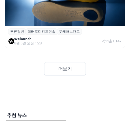
푸른청년
닥터포디키즈인솔
풋케어브랜드
푸른청년, 성장기 아동 발 건강 위한 ‘닥터포
Welaunch
디 키즈 인솔’ 출시
11
1,147
8월 5일 오전 1:28
더보기
추천 뉴스