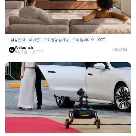
삼성전자
아마존
고화질영상기술
프라임비디오
OTT
삼성전자·아마존, 프라임 비디오에 ‘HDR10+
Welaunch
어드밴스드’ 적용
8
764
8월 5일 오전 2:02