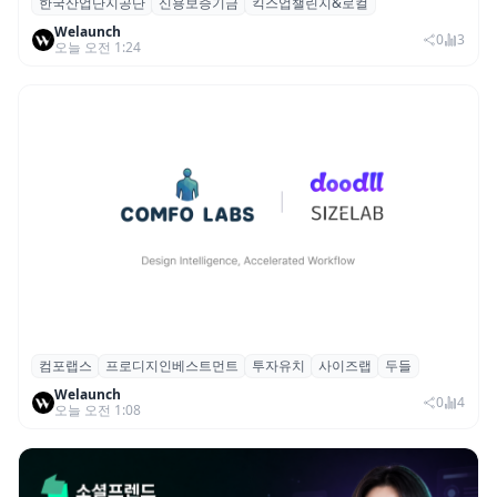
한국산업단지공단
신용보증기금
킥스업챌린지&로컬
산단공·신보, 2026 ‘킥스업 챌린지&로컬’ 참
Welaunch
여 스타트업 모집
0
3
오늘 오전 1:24
컴포랩스
프로디지인베스트먼트
투자유치
사이즈랩
두들
컴포랩스, 프로디지인베스트먼트로부터 시
Welaunch
드 투자 유치
0
4
오늘 오전 1:08