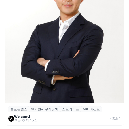
솔로몬랩스
AI기반세무자동화
스트라이프
AI에이전트
솔로몬랩스, 스트라이프 출신 이창헌 영입…
Welaunch
절세 전략 AI 에이전트 개발 본격화
0
4
오늘 오전 1:34