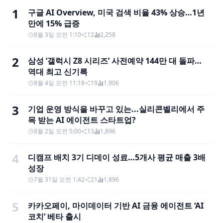
1
구글 AI Overview, 미국 검색 비율 43% 상승…1년
만에 15% 급증
8월 3일 오전 1:10
12
2,258
2
삼성 ‘갤럭시 Z8 시리즈’ 사전예약 144만 대 돌파…
역대 최고 신기록
8월 4일 오전 11:18
19
1,906
3
기업 운영 방식을 바꾸고 있는...실리콘벨리에서 주
목 받는 AI 에이전트 스타트업?
8월 2일 오전 5:00
13
1,896
4
디캠프 배치 3기 디데이 성료…5개사 평균 매출 3배
성장
7월 31일 오전 1:42
21
1,896
5
카카오페이, 마이데이터 기반 AI 금융 에이전트 ‘AI
코치’ 베타 출시