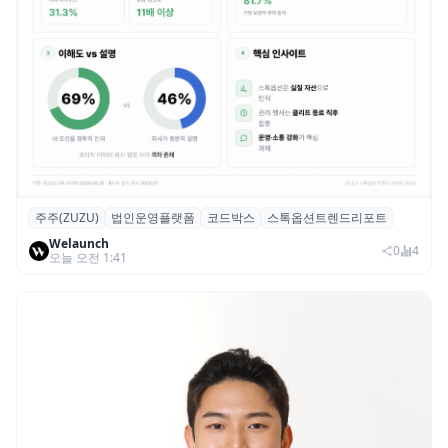
주주(ZUZU)
법인운영플랫폼
코드박스
스톡옵션트렌드리포트
스톡옵션 취소율 2년 만에 18.2%→31.3%…
Welaunch
권리 발생 즉시 행사 비중도 급증
0
4
오늘 오전 1:41