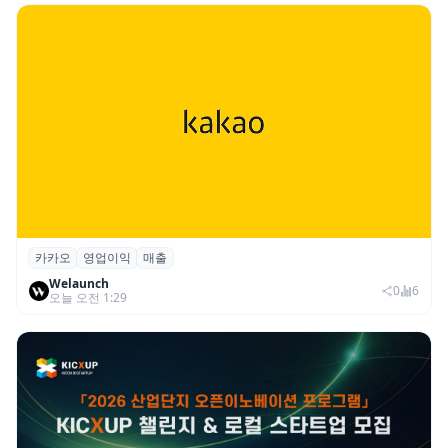
카카오
영업이익
매출
카카오, 2026년 2분기 매출 2조985억·영업
Welaunch
이익 2770억…역대 분기 최대
0
6
오늘 오전 1:29