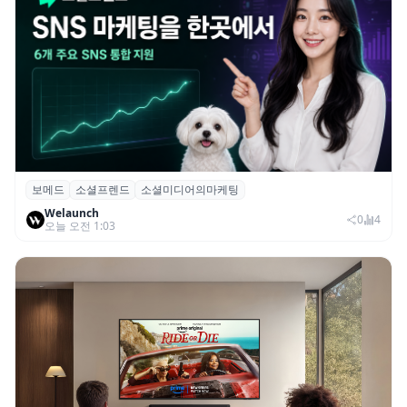
보메드
소셜프렌드
소셜미디어의마케팅
보메드 ‘소셜프렌드’, 유튜브·인스타 등 6개
Welaunch
SNS 마케팅 통합 지원
0
4
오늘 오전 1:03