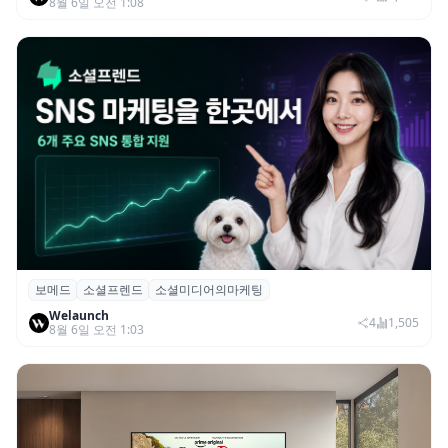
8월 6일 오전 1:08
보메드
소셜프렌드
소셜미디어의마케팅
보메드 ‘소셜프렌드’, 유튜브·인스타 등 6개
Welaunch
SNS 마케팅 통합 지원
4
1,505
8월 6일 오전 1:03