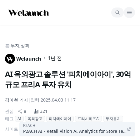
홈
›
투자,성과
·
1년 전
Welaunch
AI 옥외광고 솔루션 '피치에이아이', 30억
규모 프리A 투자 유치
김아현
기자
|
입력
2025.04.03 11:17
관심
8
321
태그
AI
옥외광고
피치에이아이
프리시리즈A'
투자유치
P2ACH
사이트
P2ACH AI - Retail Vision AI Analytics for Store Teams