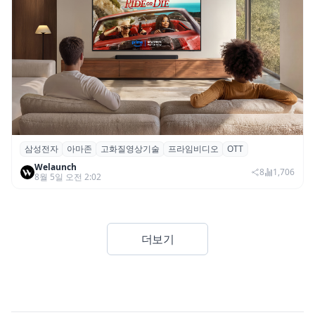
삼성전자
아마존
고화질영상기술
프라임비디오
OTT
삼성전자·아마존, 프라임 비디오에 ‘HDR10+
Welaunch
어드밴스드’ 적용
8
1,706
8월 5일 오전 2:02
더보기