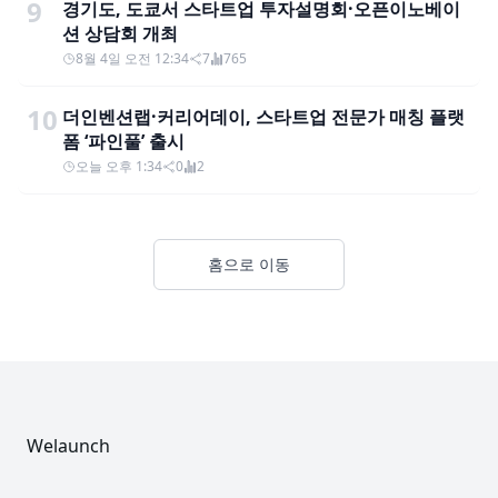
9
경기도, 도쿄서 스타트업 투자설명회·오픈이노베이
션 상담회 개최
8월 4일 오전 12:34
7
765
10
더인벤션랩·커리어데이, 스타트업 전문가 매칭 플랫
폼 ‘파인풀’ 출시
오늘 오후 1:34
0
2
홈으로 이동
Footer
Welaunch