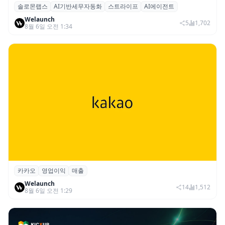
솔로몬랩스
AI기반세무자동화
스트라이프
AI에이전트
솔로몬랩스, 스트라이프 출신 이창헌 영입…
Welaunch
절세 전략 AI 에이전트 개발 본격화
5
1,702
8월 6일 오전 1:34
카카오
영업이익
매출
카카오, 2026년 2분기 매출 2조985억·영업
Welaunch
이익 2770억…역대 분기 최대
14
1,512
8월 6일 오전 1:29