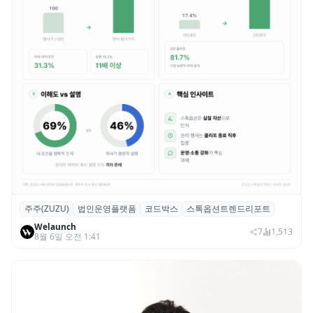
주주(ZUZU)
법인운영플랫폼
코드박스
스톡옵션트렌드리포트
스톡옵션 취소율 2년 만에 18.2%→31.3%…
Welaunch
권리 발생 즉시 행사 비중도 급증
7
1,513
8월 6일 오전 1:41