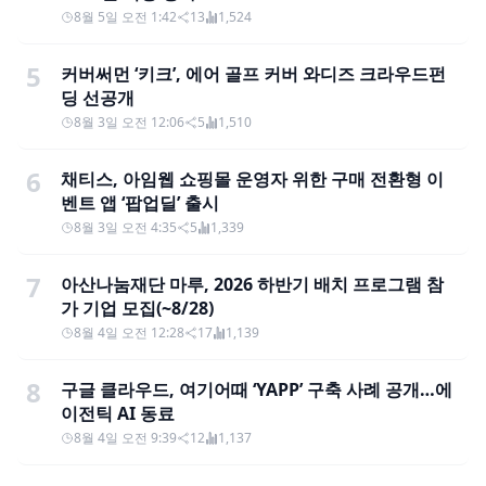
8월 5일 오전 1:42
13
1,524
5
커버써먼 ‘키크’, 에어 골프 커버 와디즈 크라우드펀
딩 선공개
8월 3일 오전 12:06
5
1,510
6
채티스, 아임웹 쇼핑몰 운영자 위한 구매 전환형 이
벤트 앱 ‘팝업딜’ 출시
8월 3일 오전 4:35
5
1,339
7
아산나눔재단 마루, 2026 하반기 배치 프로그램 참
가 기업 모집(~8/28)
8월 4일 오전 12:28
17
1,139
8
구글 클라우드, 여기어때 ‘YAPP’ 구축 사례 공개…에
이전틱 AI 동료
8월 4일 오전 9:39
12
1,137