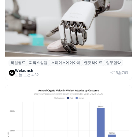
리얼월드
피직스심랩
스페이스에이아이
엔닷라이트
업무협약
리얼월드, 로봇테크 스타트업 3곳과 손잡고
Welaunch
휴머노이드 표준 만든다
15
763
오늘 오전 4:32