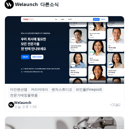
Welaunch
다른소식
더인벤션랩
커리어데이
벤처스튜디오
파인풀(Finepool)
더인벤션랩·커리어데이, 스타트업 전문가 매
전문가매칭플랫폼
칭 플랫폼 ‘파인풀’ 출시
Welaunch
0
2
오늘 오후 1:34