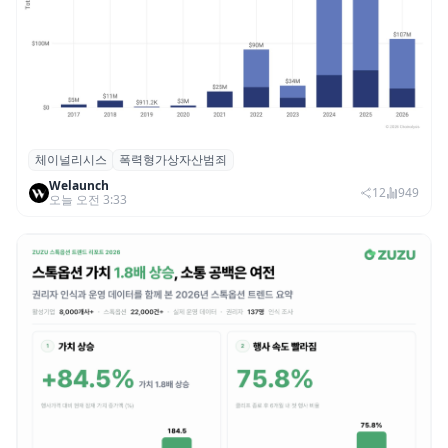
체이널리시스
폭력형가상자산범죄
체이널리시스 “가상자산 보유자 대상 폭력
Welaunch
범죄 증가…상반기 탈취액 3000만 달러 돌파
12
949
오늘 오전 3:33