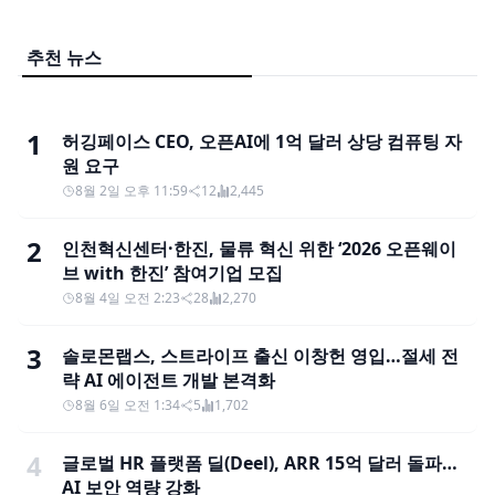
추천 뉴스
1
허깅페이스 CEO, 오픈AI에 1억 달러 상당 컴퓨팅 자
원 요구
8월 2일 오후 11:59
12
2,445
2
인천혁신센터·한진, 물류 혁신 위한 ‘2026 오픈웨이
브 with 한진’ 참여기업 모집
8월 4일 오전 2:23
28
2,270
3
솔로몬랩스, 스트라이프 출신 이창헌 영입…절세 전
략 AI 에이전트 개발 본격화
8월 6일 오전 1:34
5
1,702
4
글로벌 HR 플랫폼 딜(Deel), ARR 15억 달러 돌파…
AI 보안 역량 강화