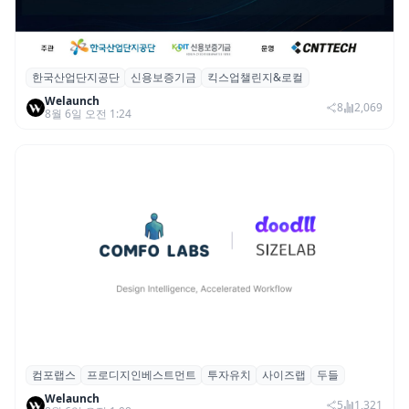
한국산업단지공단
신용보증기금
킥스업챌린지&로컬
산단공·신보, 2026 ‘킥스업 챌린지&로컬’ 참
Welaunch
여 스타트업 모집
8
2,069
8월 6일 오전 1:24
컴포랩스
프로디지인베스트먼트
투자유치
사이즈랩
두들
컴포랩스, 프로디지인베스트먼트로부터 시
Welaunch
드 투자 유치
5
1,321