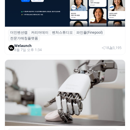
더인벤션랩
커리어데이
벤처스튜디오
파인풀(Finepool)
더인벤션랩·커리어데이, 스타트업 전문가 매
전문가매칭플랫폼
칭 플랫폼 ‘파인풀’ 출시
Welaunch
18
3,195
8월 7일 오후 1:34