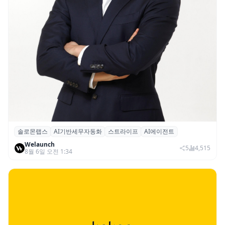
솔로몬랩스
AI기반세무자동화
스트라이프
AI에이전트
솔로몬랩스, 스트라이프 출신 이창헌 영입…
Welaunch
절세 전략 AI 에이전트 개발 본격화
5
4,515
8월 6일 오전 1:34