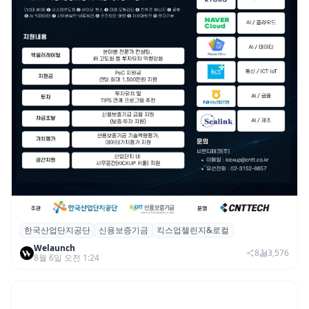
한국산업단지공단
신용보증기금
킥스업챌린지&로컬
산단공·신보, 2026 ‘킥스업 챌린지&로컬’ 참
Welaunch
여 스타트업 모집
8
3,576
8월 6일 오전 1:24