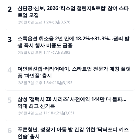
2
산단공·신보, 2026 ‘킥스업 챌린지&로컬’ 참여 스타
트업 모집
8월 6일 오전 1:24
8
3,576
3
스톡옵션 취소율 2년 만에 18.2%→31.3%…권리 발
생 즉시 행사 비중도 급증
8월 6일 오전 1:41
7
3,393
4
더인벤션랩·커리어데이, 스타트업 전문가 매칭 플랫
폼 ‘파인풀’ 출시
8월 7일 오후 1:34
18
3,195
5
삼성 ‘갤럭시 Z8 시리즈’ 사전예약 144만 대 돌파…
역대 최고 신기록
8월 4일 오전 11:18
21
3,051
6
푸른청년, 성장기 아동 발 건강 위한 ‘닥터포디 키즈
인솔’ 출시