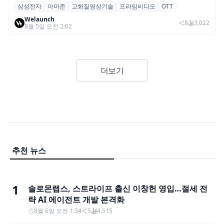
삼성전자
아마존
고화질영상기술
프라임비디오
OTT
삼성전자·아마존, 프라임 비디오에 ‘HDR10+
Welaunch
어드밴스드’ 적용
8
3,022
8월 5일 오전 2:02
더보기
추천 뉴스
1
솔로몬랩스, 스트라이프 출신 이창헌 영입…절세 전
략 AI 에이전트 개발 본격화
8월 6일 오전 1:34
5
4,515