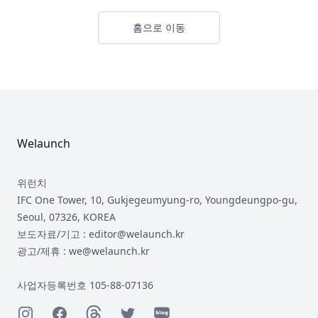
홈으로 이동
Footer
Welaunch
위런치
IFC One Tower, 10, Gukjegeumyung-ro, Youngdeungpo-gu,
Seoul, 07326, KOREA
보도자료/기고 : editor@welaunch.kr
광고/제휴 : we@welaunch.kr
사업자등록번호 105-88-07136
Instagram
Facebook
Threads
Twitter
Naver