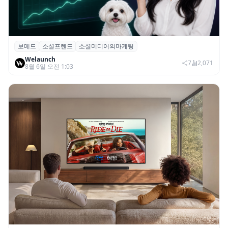
보메드
소셜프렌드
소셜미디어의마케팅
보메드 ‘소셜프렌드’, 유튜브·인스타 등 6개
Welaunch
SNS 마케팅 통합 지원
7
2,071
8월 6일 오전 1:03