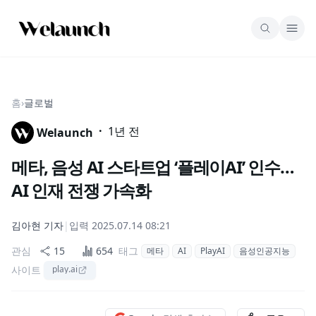
홈
›
글로벌
·
1년 전
Welaunch
메타, 음성 AI 스타트업 ‘플레이AI’ 인수…
AI 인재 전쟁 가속화
김아현
기자
|
입력
2025.07.14 08:21
관심
15
654
태그
메타
AI
PlayAI
음성인공지능
사이트
play.ai