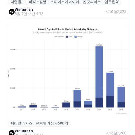
리얼월드
피직스심랩
스페이스에이아이
엔닷라이트
업무협약
리얼월드, 로봇테크 스타트업 3곳과 손잡고
Welaunch
휴머노이드 표준 만든다
16
2,828
8월 7일 오전 4:32
체이널리시스
폭력형가상자산범죄
체이널리시스 “가상자산 보유자 대상 폭력
Welaunch
범죄 증가…상반기 탈취액 3000만 달러 돌파
12
2,266