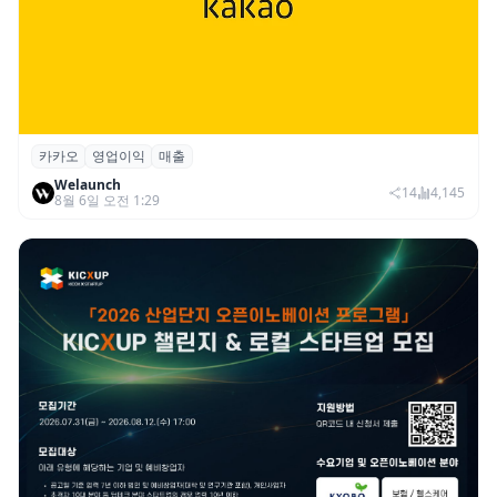
카카오
영업이익
매출
카카오, 2026년 2분기 매출 2조985억·영업
Welaunch
이익 2770억…역대 분기 최대
14
4,145
8월 6일 오전 1:29