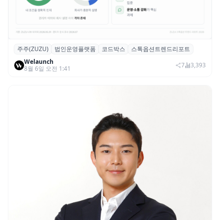
주주(ZUZU)
법인운영플랫폼
코드박스
스톡옵션트렌드리포트
스톡옵션 취소율 2년 만에 18.2%→31.3%…
Welaunch
권리 발생 즉시 행사 비중도 급증
7
3,393
8월 6일 오전 1:41