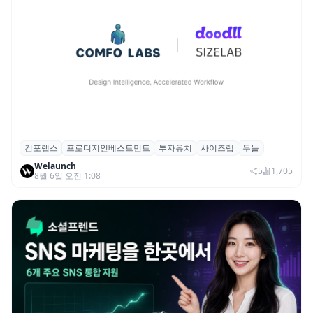
컴포랩스
프로디지인베스트먼트
투자유치
사이즈랩
두들
컴포랩스, 프로디지인베스트먼트로부터 시
Welaunch
드 투자 유치
5
1,705
8월 6일 오전 1:08