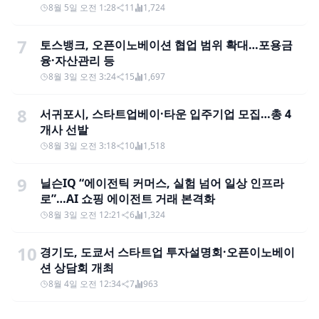
8월 5일 오전 1:28
11
1,724
7
토스뱅크, 오픈이노베이션 협업 범위 확대…포용금
융·자산관리 등
8월 3일 오전 3:24
15
1,697
8
서귀포시, 스타트업베이·타운 입주기업 모집…총 4
개사 선발
8월 3일 오전 3:18
10
1,518
9
닐슨IQ “에이전틱 커머스, 실험 넘어 일상 인프라
로”…AI 쇼핑 에이전트 거래 본격화
8월 3일 오전 12:21
6
1,324
10
경기도, 도쿄서 스타트업 투자설명회·오픈이노베이
션 상담회 개최
8월 4일 오전 12:34
7
963