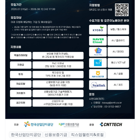
한국산업단지공단
신용보증기금
킥스업챌린지&로컬
산단공·신보, 2026 ‘킥스업 챌린지&로컬’ 참