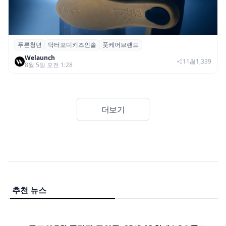
푸른청년
닥터포디키즈인솔
풋케어브랜드
푸른청년, 성장기 아동 발 건강 위한 ‘닥터포
Welaunch
디 키즈 인솔’ 출시
11
1,339
8월 5일 오전 1:28
더보기
추천 뉴스