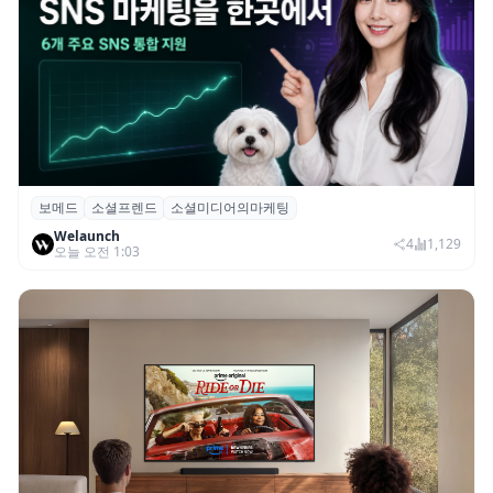
보메드
소셜프렌드
소셜미디어의마케팅
보메드 ‘소셜프렌드’, 유튜브·인스타 등 6개
Welaunch
SNS 마케팅 통합 지원
4
1,129
오늘 오전 1:03