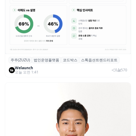
주주(ZUZU)
법인운영플랫폼
코드박스
스톡옵션트렌드리포트
스톡옵션 취소율 2년 만에 18.2%→31.3%…
Welaunch
권리 발생 즉시 행사 비중도 급증
0
570
오늘 오전 1:41