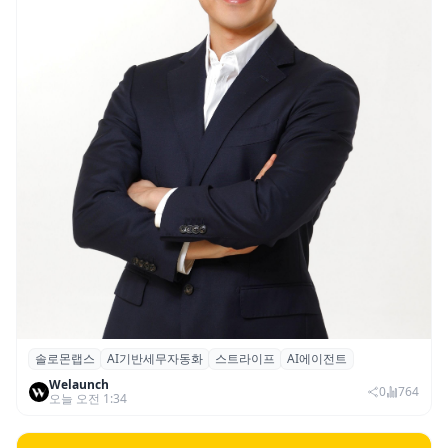
솔로몬랩스
AI기반세무자동화
스트라이프
AI에이전트
솔로몬랩스, 스트라이프 출신 이창헌 영입…
Welaunch
절세 전략 AI 에이전트 개발 본격화
0
764
오늘 오전 1:34