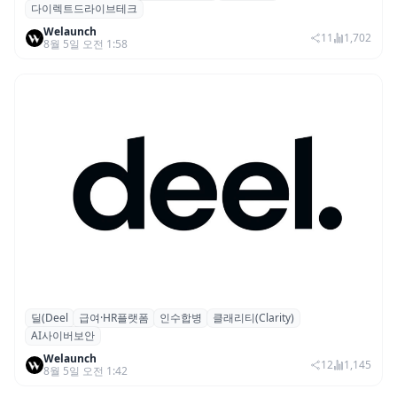
다이렉트드라이브테크
형 이족 보행 로봇 ‘티타(TITA)’
Welaunch
11
1,702
8월 5일 오전 1:58
딜(Deel
급여·HR플랫폼
인수합병
클래리티(Clarity)
글로벌 HR 플랫폼 딜(Deel), ARR 15억 달러
AI사이버보안
돌파…AI 보안 역량 강화
Welaunch
12
1,145
8월 5일 오전 1:42