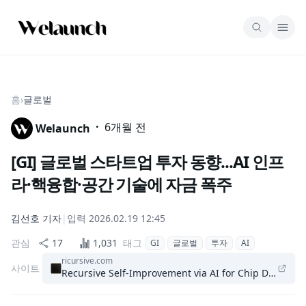
홈
›
글로벌
·
6개월 전
Welaunch
[GI] 글로벌 스타트업 투자 동향...AI 인프
라·핵융합·공간 기술에 자금 폭주
김선호
기자
|
입력
2026.02.19 12:45
관심
17
1,031
태그
GI
글로벌
투자
AI
ricursive.com
사이트
Recursive Self-Improvement via AI for Chip Design & C