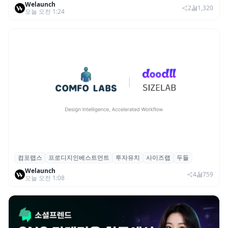
Welaunch
여 스타트업 모집
2
1,320
오늘 오전 1:24
컴포랩스
프로디지인베스트먼트
투자유치
사이즈랩
두들
컴포랩스, 프로디지인베스트먼트로부터 시
Welaunch
드 투자 유치
4
759
오늘 오전 1:08