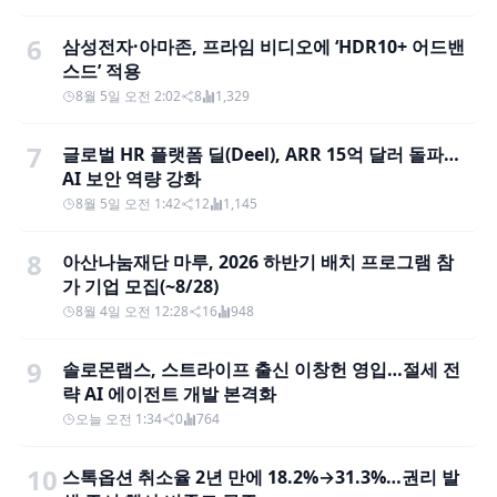
6
삼성전자·아마존, 프라임 비디오에 ‘HDR10+ 어드밴
스드’ 적용
8월 5일 오전 2:02
8
1,329
7
글로벌 HR 플랫폼 딜(Deel), ARR 15억 달러 돌파…
AI 보안 역량 강화
8월 5일 오전 1:42
12
1,145
8
아산나눔재단 마루, 2026 하반기 배치 프로그램 참
가 기업 모집(~8/28)
8월 4일 오전 12:28
16
948
9
솔로몬랩스, 스트라이프 출신 이창헌 영입…절세 전
략 AI 에이전트 개발 본격화
오늘 오전 1:34
0
764
10
스톡옵션 취소율 2년 만에 18.2%→31.3%…권리 발