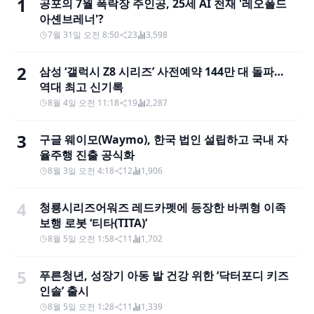
1
공포의 7월 폭락장 주인공, 25세 AI 천재 '레오폴드
아셴브레너'?
7월 31일 오전 8:50
23
3,598
2
삼성 ‘갤럭시 Z8 시리즈’ 사전예약 144만 대 돌파…
역대 최고 신기록
8월 4일 오전 11:18
19
2,287
3
구글 웨이모(Waymo), 한국 법인 설립하고 국내 자
율주행 진출 공식화
8월 3일 오전 4:18
12
1,906
4
청룡시리즈어워즈 레드카펫에 등장한 바퀴형 이족
보행 로봇 ‘티타(TITA)’
8월 5일 오전 1:58
11
1,702
5
푸른청년, 성장기 아동 발 건강 위한 ‘닥터포디 키즈
인솔’ 출시
8월 5일 오전 1:28
11
1,339