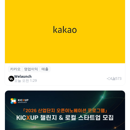
카카오
영업이익
매출
카카오, 2026년 2분기 매출 2조985억·영업
Welaunch
이익 2770억…역대 분기 최대
4
573
오늘 오전 1:29