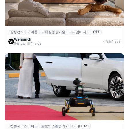
삼성전자
아마존
고화질영상기술
프라임비디오
OTT
삼성전자·아마존, 프라임 비디오에 ‘HDR10+
Welaunch
어드밴스드’ 적용
8
1,329
8월 5일 오전 2:02
청룡시리즈어워즈
로보틱스촬영기기
티타(TITA)
청룡시리즈어워즈 레드카펫에 등장한 바퀴