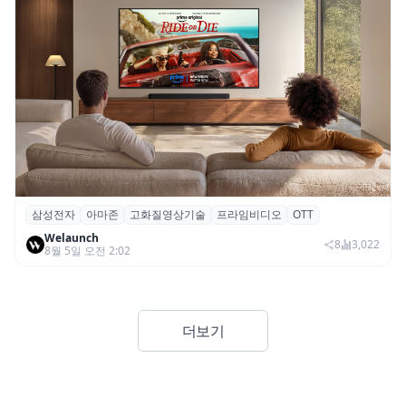
삼성전자
아마존
고화질영상기술
프라임비디오
OTT
삼성전자·아마존, 프라임 비디오에 ‘HDR10+
Welaunch
어드밴스드’ 적용
8
3,022
8월 5일 오전 2:02
더보기