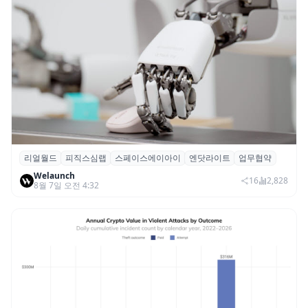
리얼월드
피직스심랩
스페이스에이아이
엔닷라이트
업무협약
리얼월드, 로봇테크 스타트업 3곳과 손잡고
Welaunch
휴머노이드 표준 만든다
16
2,828
8월 7일 오전 4:32