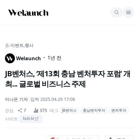
홈
›
이벤트,행사
·
1년 전
Welaunch
JB벤처스, ‘제13회 충남 벤처투자 포럼’ 개
최... 글로벌 비즈니스 주제
이나은
기자
|
입력
2025.04.29 17:06
관심
7
375
태그
JB벤처스
충남벤처투자
벤처투자
사이트
buly.kr