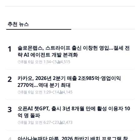
추천 뉴스
1
솔로몬랩스, 스트라이프 출신 이창헌 영입…절세 전
략 AI 에이전트 개발 본격화
8월 6일 오전 1:34
5
4,515
2
카카오, 2026년 2분기 매출 2조985억·영업이익
2770억…역대 분기 최대
8월 6일 오전 1:29
14
4,145
3
오픈AI 챗GPT, 출시 3년 8개월 만에 활성 이용자 10
억 명 돌파
8월 3일 오전 6:27
23
2,473
4
아산나눔재단 마루, 2026 하반기 배치 프로그램 참