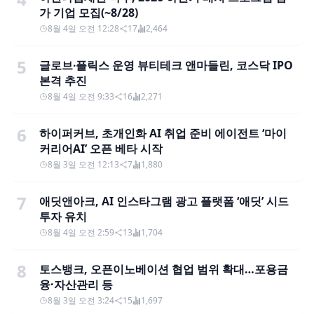
가 기업 모집(~8/28)
8월 4일 오전 12:28
17
2,464
5
글로브∙플릭스 운영 뷰티테크 앤마들린, 코스닥 IPO
본격 추진
8월 4일 오전 9:33
16
2,271
6
하이퍼커브, 초개인화 AI 취업 준비 에이전트 ‘마이
커리어AI’ 오픈 베타 시작
8월 3일 오전 12:13
7
1,880
7
애딧앤아크, AI 인스타그램 광고 플랫폼 ‘애딧’ 시드
투자 유치
8월 4일 오전 2:59
13
1,704
8
토스뱅크, 오픈이노베이션 협업 범위 확대…포용금
융·자산관리 등
8월 3일 오전 3:24
15
1,697