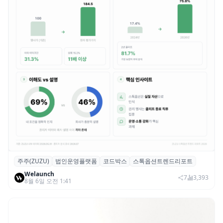
주주(ZUZU)
법인운영플랫폼
코드박스
스톡옵션트렌드리포트
스톡옵션 취소율 2년 만에 18.2%→31.3%…
Welaunch
권리 발생 즉시 행사 비중도 급증
7
3,393
8월 6일 오전 1:41