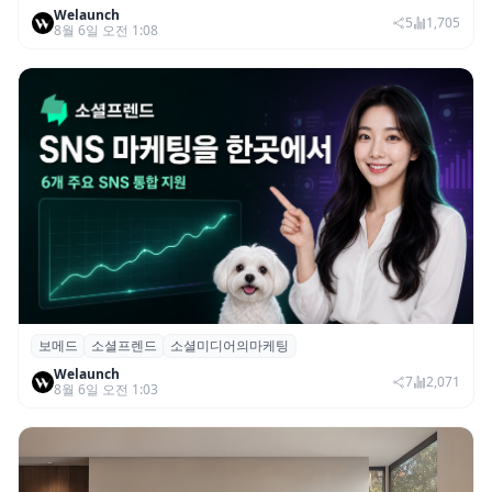
Welaunch
드 투자 유치
5
1,705
8월 6일 오전 1:08
보메드
소셜프렌드
소셜미디어의마케팅
보메드 ‘소셜프렌드’, 유튜브·인스타 등 6개
Welaunch
SNS 마케팅 통합 지원
7
2,071
8월 6일 오전 1:03