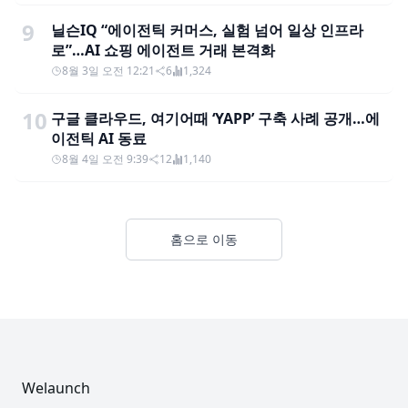
9
닐슨IQ “에이전틱 커머스, 실험 넘어 일상 인프라
로”…AI 쇼핑 에이전트 거래 본격화
8월 3일 오전 12:21
6
1,324
10
구글 클라우드, 여기어때 ‘YAPP’ 구축 사례 공개…에
이전틱 AI 동료
8월 4일 오전 9:39
12
1,140
홈으로 이동
Footer
Welaunch