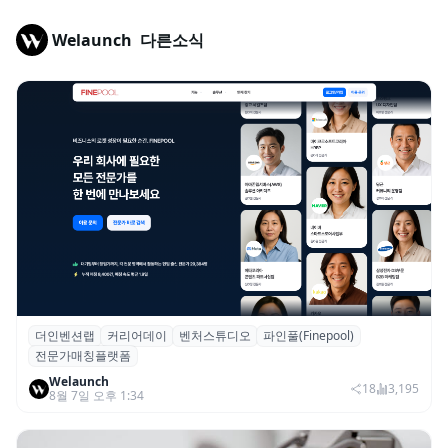
Welaunch
다른소식
더인벤션랩
커리어데이
벤처스튜디오
파인풀(Finepool)
더인벤션랩·커리어데이, 스타트업 전문가 매
전문가매칭플랫폼
칭 플랫폼 ‘파인풀’ 출시
Welaunch
18
3,195
8월 7일 오후 1:34