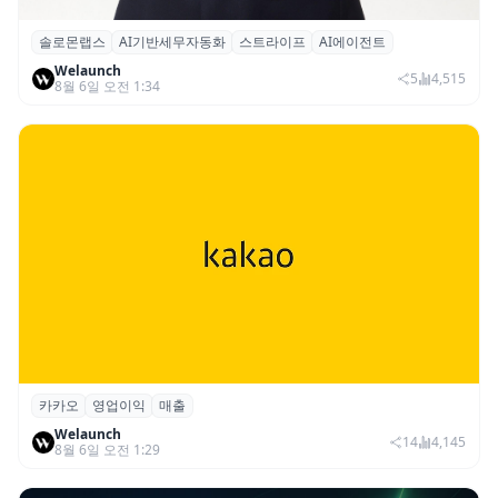
솔로몬랩스
AI기반세무자동화
스트라이프
AI에이전트
솔로몬랩스, 스트라이프 출신 이창헌 영입…
Welaunch
절세 전략 AI 에이전트 개발 본격화
5
4,515
8월 6일 오전 1:34
카카오
영업이익
매출
카카오, 2026년 2분기 매출 2조985억·영업
Welaunch
이익 2770억…역대 분기 최대
14
4,145
8월 6일 오전 1:29