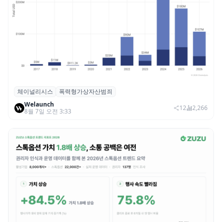
체이널리시스
폭력형가상자산범죄
체이널리시스 “가상자산 보유자 대상 폭력
Welaunch
범죄 증가…상반기 탈취액 3000만 달러 돌파
12
2,266
8월 7일 오전 3:33