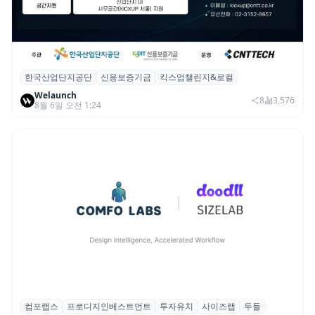
한국산업단지공단
신용보증기금
킥스업챌린지&로컬
산단공·신보, 2026 ‘킥스업 챌린지&로컬’ 참
Welaunch
여 스타트업 모집
8
3,576
8월 6일 오전 1:24
컴포랩스
프로디지인베스트먼트
투자유치
사이즈랩
두들
컴포랩스, 프로디지인베스트먼트로부터 시