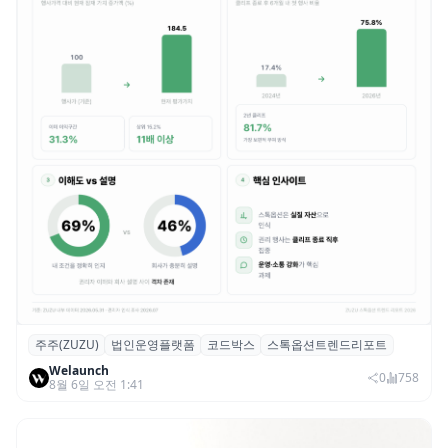
주주(ZUZU)
법인운영플랫폼
코드박스
스톡옵션트렌드리포트
스톡옵션 취소율 2년 만에 18.2%→31.3%…
Welaunch
권리 발생 즉시 행사 비중도 급증
0
758
8월 6일 오전 1:41