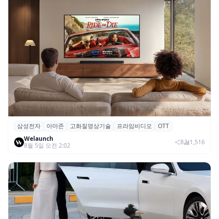
삼성전자
아마존
고화질영상기술
프라임비디오
OTT
삼성전자·아마존, 프라임 비디오에 ‘HDR10+
Welaunch
어드밴스드’ 적용
8
1,516
8월 5일 오전 2:02