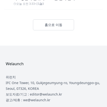
오늘 오전 3:33
0
3
홈으로 이동
Footer
Welaunch
위런치
IFC One Tower, 10, Gukjegeumyung-ro, Youngdeungpo-gu,
Seoul, 07326, KOREA
보도자료/기고 : editor@welaunch.kr
광고/제휴 : we@welaunch.kr