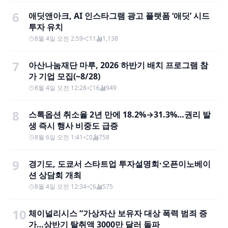
6
애딧앤아크, AI 인스타그램 광고 플랫폼 ‘애딧’ 시드
투자 유치
8월 4일 오전 2:59
11
1,138
7
아산나눔재단 마루, 2026 하반기 배치 프로그램 참
가 기업 모집(~8/28)
8월 4일 오전 12:28
16
949
8
스톡옵션 취소율 2년 만에 18.2%→31.3%…권리 발
생 즉시 행사 비중도 급증
8월 6일 오전 1:41
0
758
9
경기도, 도쿄서 스타트업 투자설명회·오픈이노베이
션 상담회 개최
8월 4일 오전 12:34
6
575
10
체이널리시스 “가상자산 보유자 대상 폭력 범죄 증
가…상반기 탈취액 3000만 달러 돌파