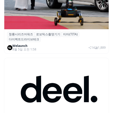
청룡시리즈어워즈
로보틱스촬영기기
티타(TITA)
청룡시리즈어워즈 레드카펫에 등장한 바퀴
다이렉트드라이브테크
형 이족 보행 로봇 ‘티타(TITA)’
Welaunch
14
1,889
8월 5일 오전 1:58