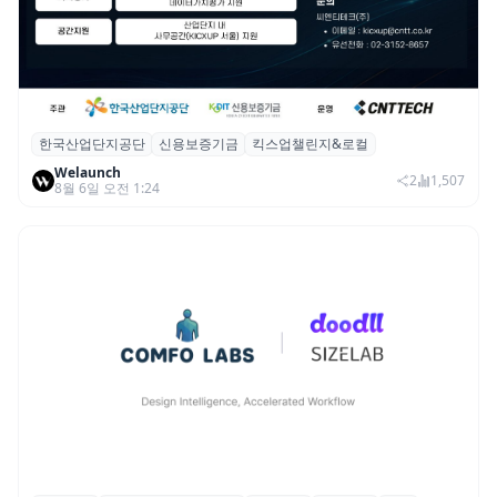
한국산업단지공단
신용보증기금
킥스업챌린지&로컬
산단공·신보, 2026 ‘킥스업 챌린지&로컬’ 참
Welaunch
여 스타트업 모집
2
1,507
8월 6일 오전 1:24