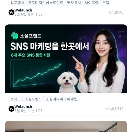
컴포랩스
프로디지인베스트먼트
투자유치
사이즈랩
두들
컴포랩스, 프로디지인베스트먼트로부터 시
Welaunch
드 투자 유치
4
946
8월 6일 오전 1:08
보메드
소셜프렌드
소셜미디어의마케팅
보메드 ‘소셜프렌드’, 유튜브·인스타 등 6개
Welaunch
SNS 마케팅 통합 지원
4
1,316
8월 6일 오전 1:03