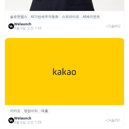
솔로몬랩스
AI기반세무자동화
스트라이프
AI에이전트
솔로몬랩스, 스트라이프 출신 이창헌 영입…
Welaunch
절세 전략 AI 에이전트 개발 본격화
0
952
8월 6일 오전 1:34
카카오
영업이익
매출
카카오, 2026년 2분기 매출 2조985억·영업
Welaunch
이익 2770억…역대 분기 최대
4
761
8월 6일 오전 1:29