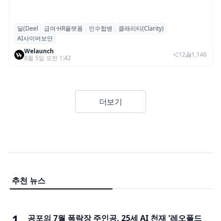
딜(Deel
급여·HR플랫폼
인수합병
클래리티(Clarity)
글로벌 HR 플랫폼 딜(Deel), ARR 15억 달러
AI사이버보안
돌파…AI 보안 역량 강화
Welaunch
12
1,146
8월 5일 오전 1:42
더보기
추천 뉴스
1
공포의 7월 폭락장 주인공, 25세 AI 천재 '레오폴드