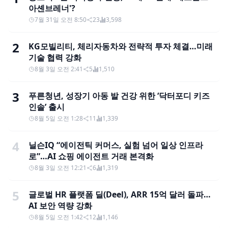
아셴브레너'?
7월 31일 오전 8:50
23
3,598
2
KG모빌리티, 체리자동차와 전략적 투자 체결…미래
기술 협력 강화
8월 3일 오전 2:41
5
1,510
3
푸른청년, 성장기 아동 발 건강 위한 ‘닥터포디 키즈
인솔’ 출시
8월 5일 오전 1:28
11
1,339
4
닐슨IQ “에이전틱 커머스, 실험 넘어 일상 인프라
로”…AI 쇼핑 에이전트 거래 본격화
8월 3일 오전 12:21
6
1,319
5
글로벌 HR 플랫폼 딜(Deel), ARR 15억 달러 돌파…
AI 보안 역량 강화
8월 5일 오전 1:42
12
1,146