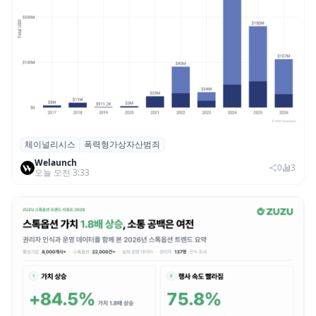
체이널리시스
폭력형가상자산범죄
체이널리시스 “가상자산 보유자 대상 폭력
Welaunch
범죄 증가…상반기 탈취액 3000만 달러 돌파
0
3
오늘 오전 3:33