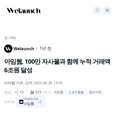
홈
›
기타
·
1년 전
Welaunch
아임웹, 100만 자사몰과 함께 누적 거래액
6조원 달성
서아림
기자
|
입력
2025.06.26 13:47
관심
15
973
태그
아임웹
노코드웹빌
웹사이트
imweb.me
사이트
아임웹