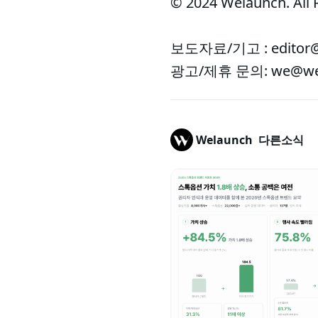
© 2024 Welaunch. All 
보도자료/기고 : editor@
광고/제휴 문의: we@wel
Welaunch
다른소식