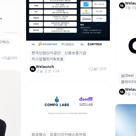
Wela
8월 5
드박스
시 행사 비
한국산업단지공단
신용보증기금
산단공·신보, 2026 ‘킥스업 챌린지&로컬’
0
569
킥스업챌린지&로컬
참여 스타트업 모집
Welaunch
2
1,319
오늘 오전 1:24
딜(Deel
글로벌 HR
클래리티(Cl
달러 돌파
Wela
8월 5
컴포랩스
프로디지인베스트먼트
컴포랩스, 프로디지인베스트먼트로부터