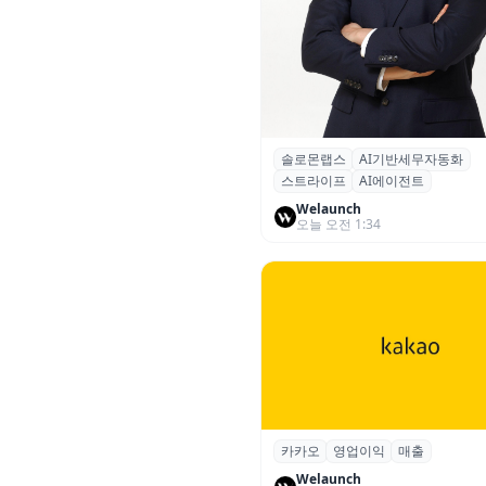
솔로몬랩스
AI기반세무자동화
솔로몬랩스, 스트라이프 출신 
스트라이프
AI에이전트
입…절세 전략 AI 에이전트 개
Welaunch
오늘 오전 1:34
카카오
영업이익
매출
카카오, 2026년 2분기 매출 2조
업이익 2770억…역대 분기 최
Welaunch