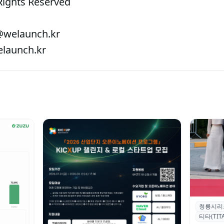
Rights Reserved
welaunch.kr
aunch.kr
청룡시리
청룡시리
티타(TITA
퀴형 이족 