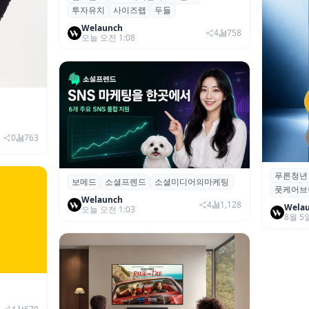
투자유치
사이즈랩
두들
시드 투자 유치
Welaunch
4
758
오늘 오전 1:08
이창헌 영
발 본격화
0
763
푸른청년
푸른청년,
보메드
소셜프렌드
소셜미디어의마케팅
보메드 ‘소셜프렌드’, 유튜브·인스타 등 6
풋케어브
터포디 키
개 SNS 마케팅 통합 지원
Welaunch
4
1,128
Wela
오늘 오전 1:03
8월 5
985억·영
대