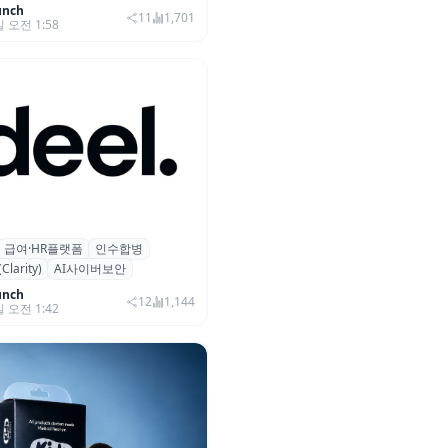
unch
11
1,701
일 오전 1:58
급여·HR플랫폼
인수합병
 플랫폼 딜(Deel), ARR 15억
arity)
AI사이버보안
…AI 보안 역량 강화
unch
12
1,144
일 오전 1:42