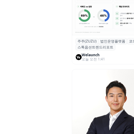
주주(ZUZU)
법인운영플랫폼
코
스톡옵션 취소율 2년 만에
스톡옵션트렌드리포트
18.2%→31.3%…권리 발생 즉
중도 급증
Welaunch
오늘 오전 1:41