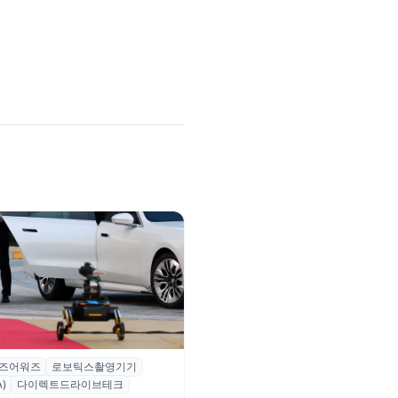
즈어워즈
로보틱스촬영기기
즈어워즈 레드카펫에 등장한 바
)
다이렉트드라이브테크
보행 로봇 ‘티타(TITA)’