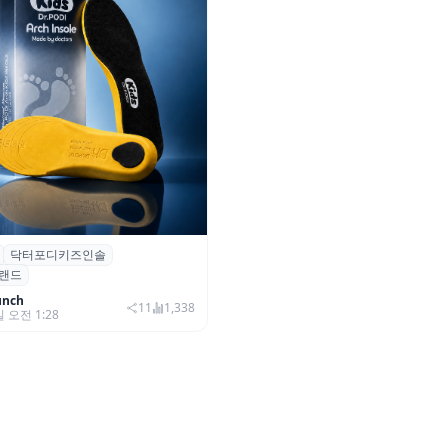
닥터포디키즈인솔
 성장기 아동 발 건강 위한 ‘닥
랜드
즈 인솔’ 출시
unch
11
1,338
일 오전 1:28