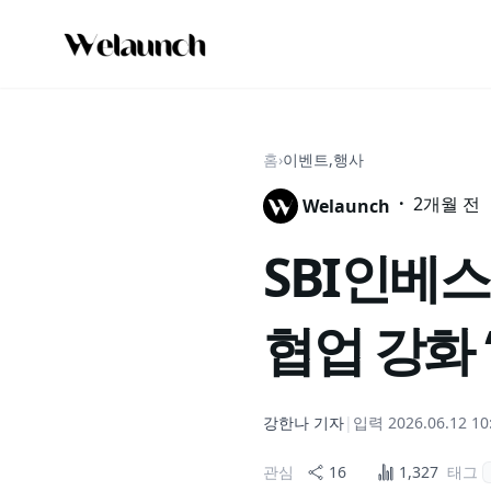
홈
›
이벤트,행사
·
2개월 전
Welaunch
SBI인베
협업 강화 ‘S
강한나
기자
|
입력
2026.06.12 10
관심
16
1,327
태그