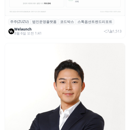
주주(ZUZU)
법인운영플랫폼
코드박스
스톡옵션트렌드리포트
스톡옵션 취소율 2년 만에 18.2%→31.3%…
Welaunch
권리 발생 즉시 행사 비중도 급증
7
1,513
8월 6일 오전 1:41