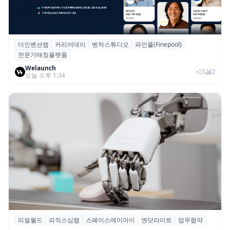
더인벤션랩
커리어데이
벤처스튜디오
파인풀(Finepool)
더인벤션랩·커리어데이, 스타트업 전문가 매
전문가매칭플랫폼
칭 플랫폼 ‘파인풀’ 출시
Welaunch
0
2
오늘 오후 1:34
리얼월드
피직스심랩
스페이스에이아이
엔닷라이트
업무협약
리얼월드, 로봇테크 스타트업 3곳과 손잡고