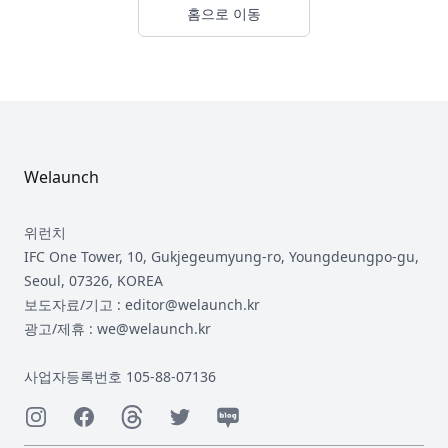
홈으로 이동
Footer
Welaunch
위런치
IFC One Tower, 10, Gukjegeumyung-ro, Youngdeungpo-gu,
Seoul, 07326, KOREA
보도자료/기고 : editor@welaunch.kr
광고/제휴 : we@welaunch.kr
사업자등록번호 105-88-07136
Instagram
Facebook
Threads
Twitter
Naver