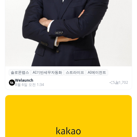
솔로몬랩스
AI기반세무자동화
스트라이프
AI에이전트
솔로몬랩스, 스트라이프 출신 이창헌 영입…
Welaunch
절세 전략 AI 에이전트 개발 본격화
5
1,702
8월 6일 오전 1:34