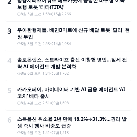
2
청룡시리즈어워즈 레드카펫에 등장한 바퀴형 이족
보행 로봇 ‘티타(TITA)’
8월 5일 오전 1:58
15
2,266
3
우아한형제들, 배민B마트에 신규 배달 로봇 '딜리' 현
장 투입
8월 3일 오전 2:53
14
2,084
4
솔로몬랩스, 스트라이프 출신 이창헌 영입…절세 전
략 AI 에이전트 개발 본격화
8월 6일 오전 1:34
5
1,702
5
카카오페이, 마이데이터 기반 AI 금융 에이전트 ‘AI
코치’ 베타 출시
8월 4일 오전 2:51
9
1,698
6
스톡옵션 취소율 2년 만에 18.2%→31.3%…권리 발
생 즉시 행사 비중도 급증
8월 6일 오전 1:41
7
1,513