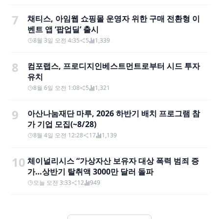
7
채티스, 아임웹 쇼핑몰 운영자 위한 구매 전환형 이
벤트 앱 ‘팝업딜’ 출시
8월 3일 오전 4:35
5
1,339
8
컴포랩스, 프로디지인베스트먼트로부터 시드 투자
유치
8월 6일 오전 1:08
5
1,321
9
아산나눔재단 마루, 2026 하반기 배치 프로그램 참
가 기업 모집(~8/28)
8월 4일 오전 12:28
17
1,139
10
체이널리시스 “가상자산 보유자 대상 폭력 범죄 증
가…상반기 탈취액 3000만 달러 돌파
오늘 오전 3:33
12
949