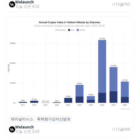
Welaunch
휴머노이드 표준 만든다
15
763
오늘 오전 4:32
체이널리시스
폭력형가상자산범죄
체이널리시스 “가상자산 보유자 대상 폭력
Welaunch
범죄 증가…상반기 탈취액 3000만 달러 돌파
12
949
오늘 오전 3:33