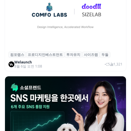
컴포랩스
프로디지인베스트먼트
투자유치
사이즈랩
두들
컴포랩스, 프로디지인베스트먼트로부터 시
Welaunch
드 투자 유치
5
1,321
8월 6일 오전 1:08