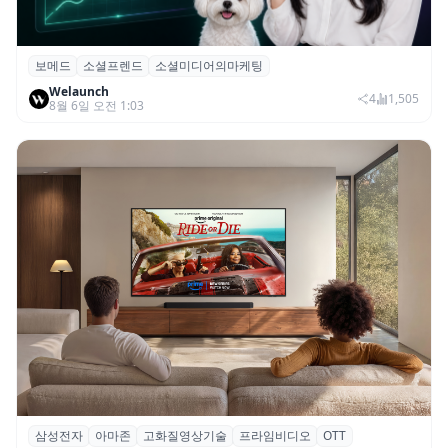
보메드
소셜프렌드
소셜미디어의마케팅
보메드 ‘소셜프렌드’, 유튜브·인스타 등 6개
Welaunch
SNS 마케팅 통합 지원
4
1,505
8월 6일 오전 1:03
삼성전자
아마존
고화질영상기술
프라임비디오
OTT
삼성전자·아마존, 프라임 비디오에 ‘HDR10+