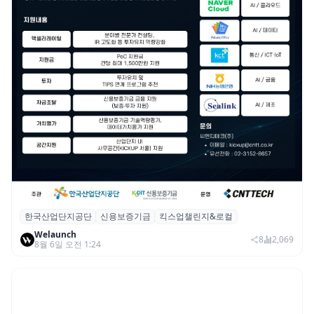
한국산업단지공단
신용보증기금
킥스업챌린지&로컬
산단공·신보, 2026 ‘킥스업 챌린지&로컬’ 참
Welaunch
여 스타트업 모집
8
2,069
8월 6일 오전 1:24