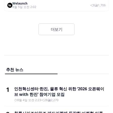
Welaunch
어드밴스드’ 적용
8
1,706
8월 5일 오전 2:02
더보기
추천 뉴스
1
인천혁신센터·한진, 물류 혁신 위한 ‘2026 오픈웨이
브 with 한진’ 참여기업 모집
8월 4일 오전 2:23
28
2,270