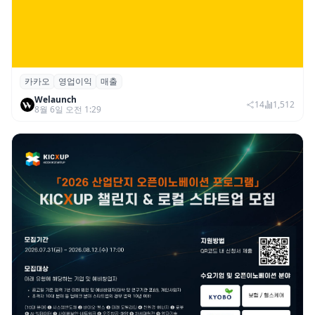
카카오
영업이익
매출
카카오, 2026년 2분기 매출 2조985억·영업
Welaunch
이익 2770억…역대 분기 최대
14
1,512
8월 6일 오전 1:29