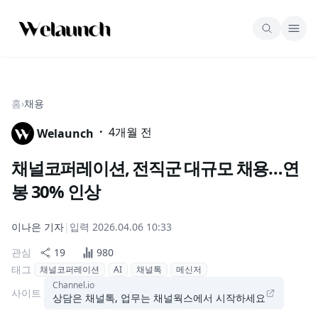
홈
›
채용
·
4개월 전
Welaunch
채널코퍼레이션, 전직군 대규모 채용…연
봉 30% 인상
이나은
기자
|
입력
2026.04.06 10:33
관심
19
980
태그
채널코퍼레이션
AI
채널톡
메신저
Channel.io
사이트
상담은 채널톡, 업무는 채널웍스에서 시작하세요