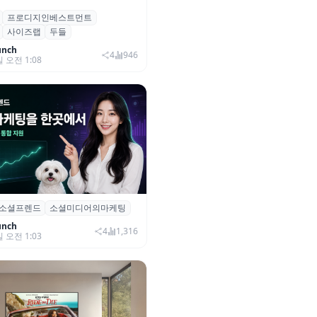
프로디지인베스트먼트
, 프로디지인베스트먼트로부터
사이즈랩
두들
자 유치
unch
4
946
일 오전 1:08
소셜프렌드
소셜미디어의마케팅
소셜프렌드’, 유튜브·인스타 등 6
 마케팅 통합 지원
unch
4
1,316
일 오전 1:03