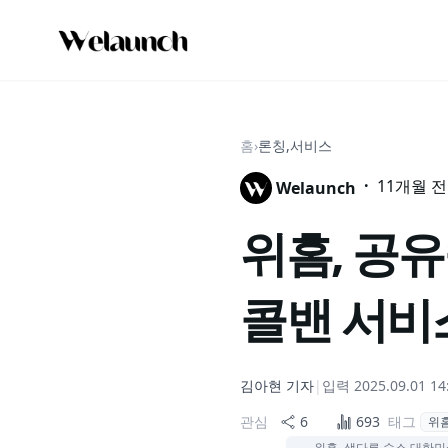
홈
›
론칭,서비스
·
11개월 전
Welaunch
위홈, 공유
콜밴 서비스
김아현
기자
|
입력
2025.09.01 14
관심
6
693
태그
위
위홈, 색다른 숙소 대한민