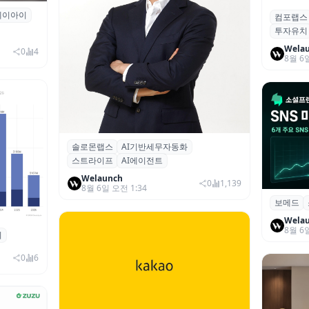
에이아이
곳과 손
컴포랩스
컴포랩스
투자유치
시드 투
Wela
0
4
8월 6
솔로몬랩스
AI기반세무자동화
솔로몬랩스, 스트라이프 출신 이창헌 영
스트라이프
AI에이전트
입…절세 전략 AI 에이전트 개발 본격화
Welaunch
0
1,139
8월 6일 오전 1:34
보메드
보메드 ‘
개 SNS
Wela
8월 6
죄
 대상 폭
00만 달
0
6