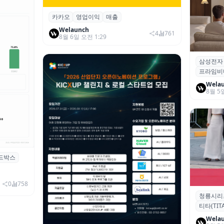
카카오
영업이익
매출
카카오, 2026년 2분기 매출 2조985억·영
업이익 2770억…역대 분기 최대
Welaunch
4
761
8월 6일 오전 1:29
삼성전자
삼성전자
프라임비
‘HDR1
Wela
8월 5
드박스
시 행사 비
0
758
청룡시리
청룡시리
티타(TITA
퀴형 이족 
Wela