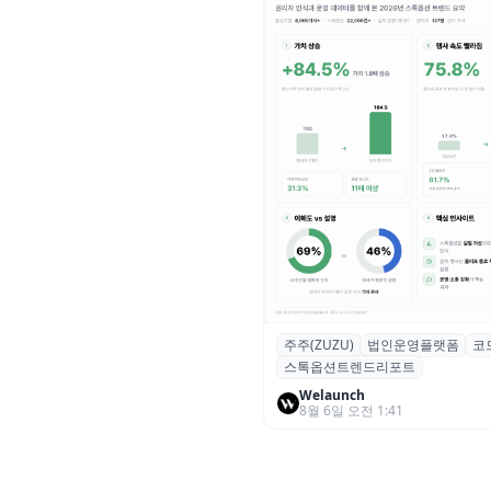
주주(ZUZU)
법인운영플랫폼
코
스톡옵션 취소율 2년 만에
스톡옵션트렌드리포트
18.2%→31.3%…권리 발생 즉
중도 급증
Welaunch
8월 6일 오전 1:41