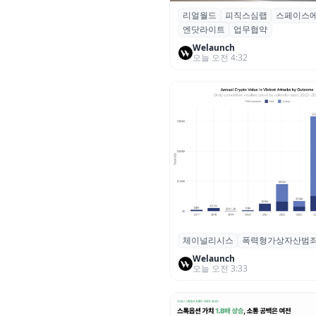
리얼월드
피직스심랩
스페이스
리얼월드, 로봇테크 스타트업 3
엔닷라이트
업무협약
잡고 휴머노이드 표준 만든다
Welaunch
오늘 오전 4:32
체이널리시스
폭력형가상자산범
체이널리시스 “가상자산 보유자
력 범죄 증가…상반기 탈취액 30
Welaunch
오늘 오전 3:33
러 돌파