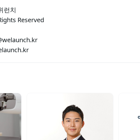
 위런치
Rights Reserved
welaunch.kr
aunch.kr