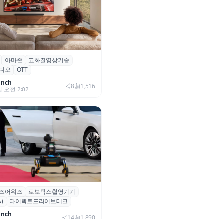
아마존
고화질영상기술
·아마존, 프라임 비디오에
디오
OTT
0+ 어드밴스드’ 적용
unch
8
1,516
일 오전 2:02
즈어워즈
로보틱스촬영기기
즈어워즈 레드카펫에 등장한 바
)
다이렉트드라이브테크
보행 로봇 ‘티타(TITA)’
unch
14
1,890