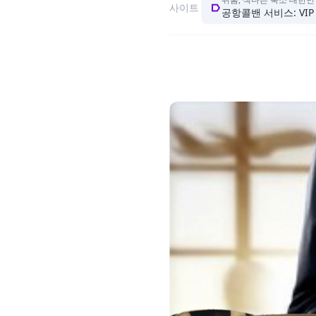
사이트
공항콜밴 서비스: VI