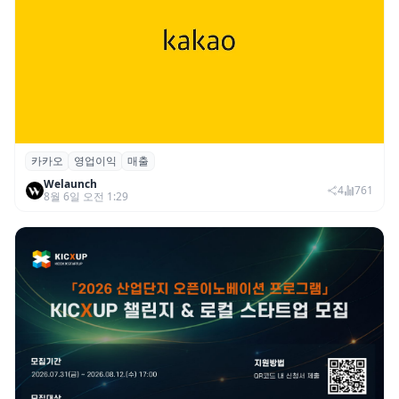
카카오
영업이익
매출
카카오, 2026년 2분기 매출 2조985억·영업
Welaunch
이익 2770억…역대 분기 최대
4
761
8월 6일 오전 1:29