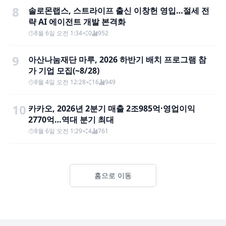
8
솔로몬랩스, 스트라이프 출신 이창헌 영입…절세 전
략 AI 에이전트 개발 본격화
8월 6일 오전 1:34
0
952
9
아산나눔재단 마루, 2026 하반기 배치 프로그램 참
가 기업 모집(~8/28)
8월 4일 오전 12:28
16
949
10
카카오, 2026년 2분기 매출 2조985억·영업이익
2770억…역대 분기 최대
8월 6일 오전 1:29
4
761
홈으로 이동
Footer