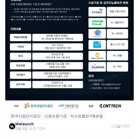
한국산업단지공단
신용보증기금
킥스업챌린지&로컬
산단공·신보, 2026 ‘킥스업 챌린지&로컬’ 참
Welaunch
여 스타트업 모집
2
1,507
8월 6일 오전 1:24