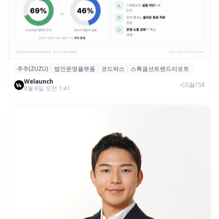
주주(ZUZU)
법인운영플랫폼
코드박스
스톡옵션트렌드리포트
스톡옵션 취소율 2년 만에 18.2%→31.3%…
Welaunch
권리 발생 즉시 행사 비중도 급증
0
758
8월 6일 오전 1:41