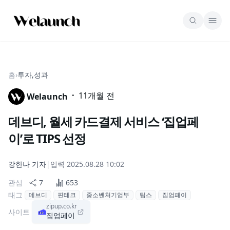
홈
›
투자,성과
·
11개월 전
Welaunch
데브디, 월세 카드결제 서비스 ‘집업페
이’로 TIPS 선정
강한나
기자
|
입력
2025.08.28 10:02
관심
7
653
태그
데브디
핀테크
중소벤처기업부
팁스
집업페이
zipup.co.kr
사이트
집업페이