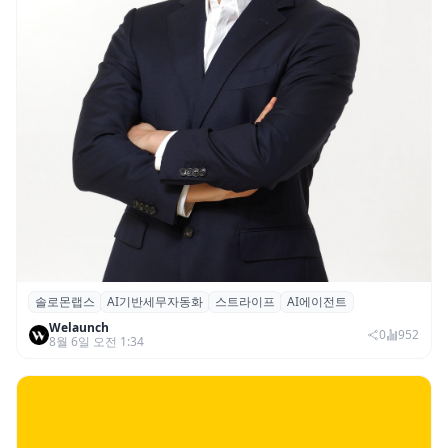
솔로몬랩스
AI기반세무자동화
스트라이프
AI에이전트
솔로몬랩스, 스트라이프 출신 이창헌 영입…
Welaunch
절세 전략 AI 에이전트 개발 본격화
0
952
8월 6일 오전 1:34