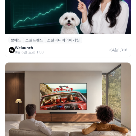
보메드
소셜프렌드
소셜미디어의마케팅
보메드 ‘소셜프렌드’, 유튜브·인스타 등 6개
Welaunch
SNS 마케팅 통합 지원
4
1,316
8월 6일 오전 1:03