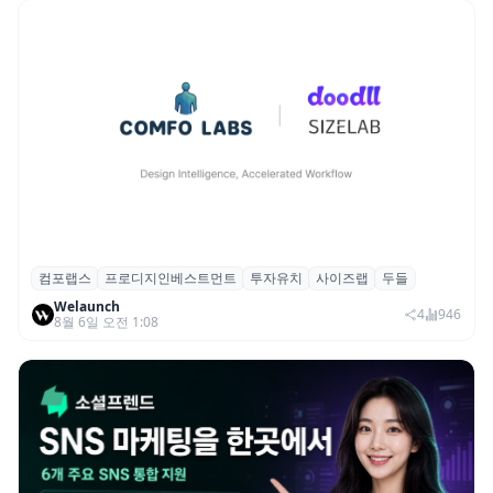
컴포랩스
프로디지인베스트먼트
투자유치
사이즈랩
두들
컴포랩스, 프로디지인베스트먼트로부터 시
Welaunch
드 투자 유치
4
946
8월 6일 오전 1:08