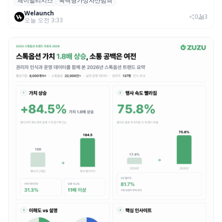
체이널리시스
폭력형가상자산범죄
체이널리시스 “가상자산 보유자 대상 폭력
Welaunch
범죄 증가…상반기 탈취액 3000만 달러 돌파
0
3
오늘 오전 3:33