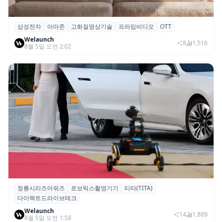
삼성전자
아마존
고화질영상기술
프라임비디오
OTT
삼성전자·아마존, 프라임 비디오에 ‘HDR10+
Welaunch
어드밴스드’ 적용
8
1,516
8월 5일 오전 2:02
청룡시리즈어워즈
로보틱스촬영기기
티타(TITA)
청룡시리즈어워즈 레드카펫에 등장한 바퀴
다이렉트드라이브테크
형 이족 보행 로봇 ‘티타(TITA)’
Welaunch
14
1,889
8월 5일 오전 1:58