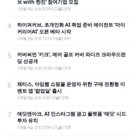
브 with 한진’ 참여기업 모집
8월 4일 오전 2:23
27
2,078
4
하이퍼커브, 초개인화 AI 취업 준비 에이전트 ‘마이
커리어AI’ 오픈 베타 시작
8월 3일 오전 12:13
6
1,691
5
커버써먼 ‘키크’, 에어 골프 커버 와디즈 크라우드펀
딩 선공개
8월 3일 오전 12:06
5
1,510
6
채티스, 아임웹 쇼핑몰 운영자 위한 구매 전환형 이
벤트 앱 ‘팝업딜’ 출시
8월 3일 오전 4:35
5
1,339
7
애딧앤아크, AI 인스타그램 광고 플랫폼 ‘애딧’ 시드
투자 유치
8월 4일 오전 2:59
11
1,138