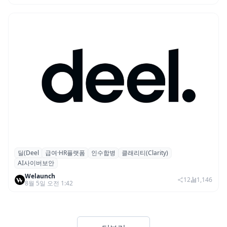
딜(Deel
급여·HR플랫폼
인수합병
클래리티(Clarity)
글로벌 HR 플랫폼 딜(Deel), ARR 15억 달러
AI사이버보안
돌파…AI 보안 역량 강화
Welaunch
12
1,146
8월 5일 오전 1:42