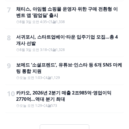
7
채티스, 아임웹 쇼핑몰 운영자 위한 구매 전환형 이
벤트 앱 ‘팝업딜’ 출시
8월 3일 오전 4:35
5
1,338
8
서귀포시, 스타트업베이·타운 입주기업 모집…총 4
개사 선발
8월 3일 오전 3:18
9
1,328
9
보메드 ‘소셜프렌드’, 유튜브·인스타 등 6개 SNS 마케
팅 통합 지원
오늘 오전 1:03
4
1,129
10
카카오, 2026년 2분기 매출 2조985억·영업이익
2770억…역대 분기 최대
오늘 오전 1:29
4
573