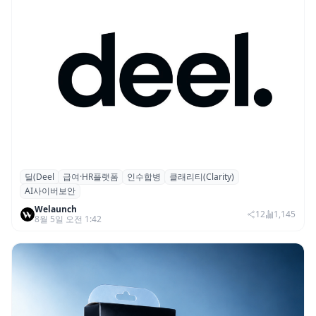
딜(Deel
급여·HR플랫폼
인수합병
클래리티(Clarity)
글로벌 HR 플랫폼 딜(Deel), ARR 15억 달러
AI사이버보안
돌파…AI 보안 역량 강화
Welaunch
12
1,145
8월 5일 오전 1:42