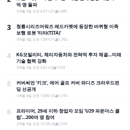
억 명 돌파
8월 3일 오전 6:27
21
1,895
3
청룡시리즈어워즈 레드카펫에 등장한 바퀴형 이족
보행 로봇 ‘티타(TITA)’
8월 5일 오전 1:58
11
1,702
4
KG모빌리티, 체리자동차와 전략적 투자 체결…미래
기술 협력 강화
8월 3일 오전 2:41
5
1,510
5
커버써먼 ‘키크’, 에어 골프 커버 와디즈 크라우드펀
딩 선공개
8월 3일 오전 12:06
5
1,510
6
프라이머, 29세 이하 창업자 모임 ‘U29 파운더스 클
럽’…200여 명 참여
8월 3일 오전 12:28
8
1,510