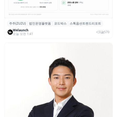
주주(ZUZU)
법인운영플랫폼
코드박스
스톡옵션트렌드리포트
스톡옵션 취소율 2년 만에 18.2%→31.3%…
Welaunch
권리 발생 즉시 행사 비중도 급증
0
570
오늘 오전 1:41