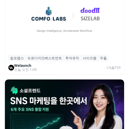
컴포랩스
프로디지인베스트먼트
투자유치
사이즈랩
두들
컴포랩스, 프로디지인베스트먼트로부터 시
Welaunch
드 투자 유치
4
759
오늘 오전 1:08