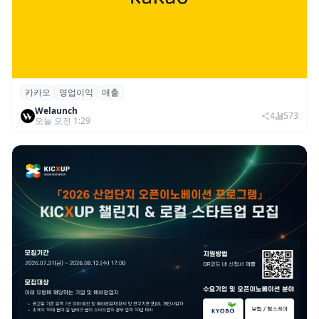
카카오
영업이익
매출
카카오, 2026년 2분기 매출 2조985억·영업
Welaunch
이익 2770억…역대 분기 최대
4
573
오늘 오전 1:29