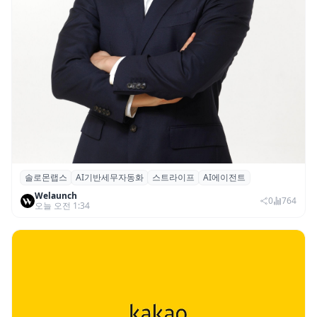
솔로몬랩스
AI기반세무자동화
스트라이프
AI에이전트
솔로몬랩스, 스트라이프 출신 이창헌 영입…
Welaunch
절세 전략 AI 에이전트 개발 본격화
0
764
오늘 오전 1:34