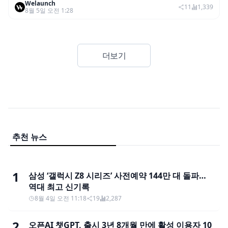
Welaunch
디 키즈 인솔’ 출시
11
1,339
8월 5일 오전 1:28
더보기
추천 뉴스
1
삼성 ‘갤럭시 Z8 시리즈’ 사전예약 144만 대 돌파…
역대 최고 신기록
8월 4일 오전 11:18
19
2,287
2
오픈AI 챗GPT, 출시 3년 8개월 만에 활성 이용자 10