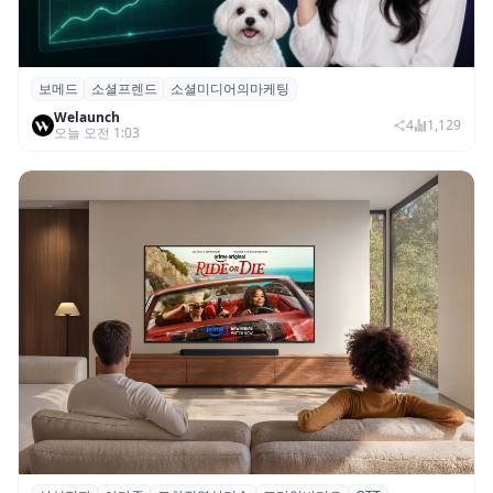
보메드
소셜프렌드
소셜미디어의마케팅
보메드 ‘소셜프렌드’, 유튜브·인스타 등 6개
Welaunch
SNS 마케팅 통합 지원
4
1,129
오늘 오전 1:03