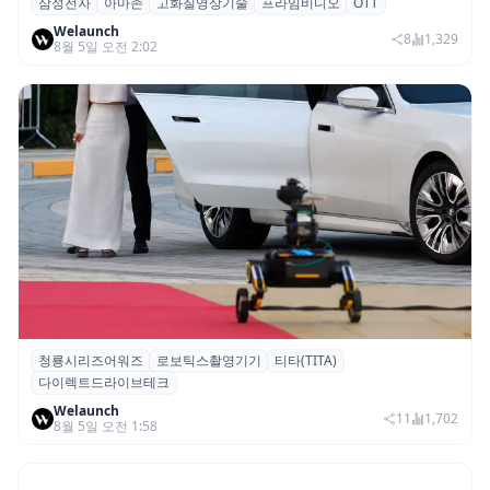
삼성전자
아마존
고화질영상기술
프라임비디오
OTT
삼성전자·아마존, 프라임 비디오에 ‘HDR10+
Welaunch
어드밴스드’ 적용
8
1,329
8월 5일 오전 2:02
청룡시리즈어워즈
로보틱스촬영기기
티타(TITA)
청룡시리즈어워즈 레드카펫에 등장한 바퀴
다이렉트드라이브테크
형 이족 보행 로봇 ‘티타(TITA)’
Welaunch
11
1,702
8월 5일 오전 1:58