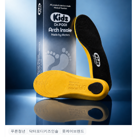
푸른청년
닥터포디키즈인솔
풋케어브랜드
푸른청년, 성장기 아동 발 건강 위한 ‘닥터포