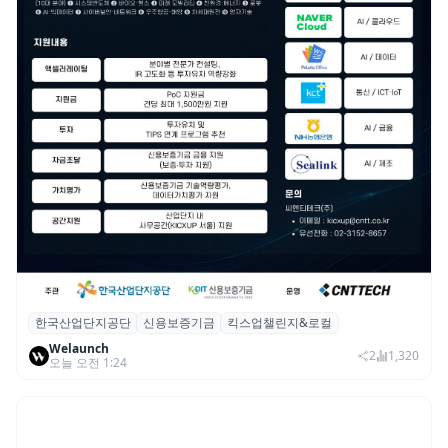
한국산업단지공단
신용보증기금
킥스업챌린지&로컬
산단공·신보, 2026 ‘킥스업 챌린지&로컬’ 참
Welaunch
여 스타트업 모집
2
1,320
오늘 오전 1:24