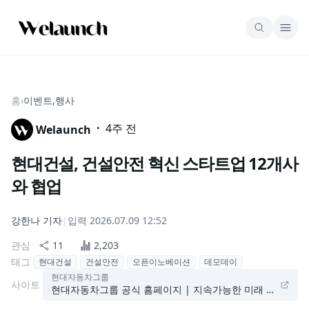
홈
›
이벤트,행사
·
4주 전
Welaunch
현대건설, 건설안전 혁신 스타트업 12개사
와 협업
강한나
기자
|
입력
2026.07.09 12:52
관심
11
2,203
태그
현대건설
건설안전
오픈이노베이션
데모데이
현대자동차그룹
사이트
현대자동차그룹 공식 홈페이지 | 지속가능한 미래 모빌리티