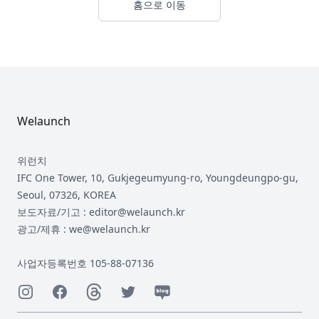
홈으로 이동
Footer
Welaunch
위런치
IFC One Tower, 10, Gukjegeumyung-ro, Youngdeungpo-gu,
Seoul, 07326, KOREA
보도자료/기고 : editor@welaunch.kr
광고/제휴 : we@welaunch.kr
사업자등록번호 105-88-07136
Instagram
Facebook
Threads
Twitter
Naver