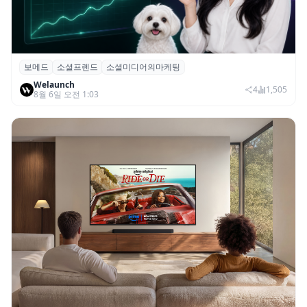
보메드
소셜프렌드
소셜미디어의마케팅
보메드 ‘소셜프렌드’, 유튜브·인스타 등 6개
Welaunch
SNS 마케팅 통합 지원
4
1,505
8월 6일 오전 1:03