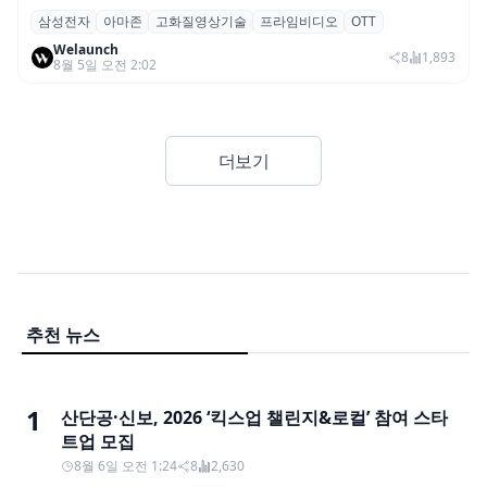
삼성전자
아마존
고화질영상기술
프라임비디오
OTT
삼성전자·아마존, 프라임 비디오에 ‘HDR10+
Welaunch
어드밴스드’ 적용
8
1,893
8월 5일 오전 2:02
더보기
추천 뉴스
1
산단공·신보, 2026 ‘킥스업 챌린지&로컬’ 참여 스타
트업 모집
8월 6일 오전 1:24
8
2,630