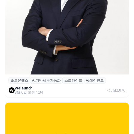
솔로몬랩스
AI기반세무자동화
스트라이프
AI에이전트
솔로몬랩스, 스트라이프 출신 이창헌 영입…
Welaunch
절세 전략 AI 에이전트 개발 본격화
5
2,076
8월 6일 오전 1:34