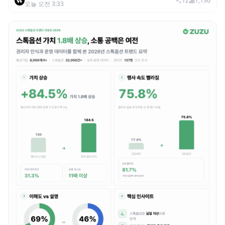
범죄 증가…상반기 탈취액 3000만 달러 돌파
12
1,136
오늘 오전 3:33