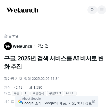
홈
›
글로벌
·
2년 전
Welaunch
구글, 2025년 검색 서비스를 AI 비서로 변
화 추진
김아현
기자
|
입력
2025.02.05 11:34
관심
13
1,580
태그
구글
AI
구글검색
구글CEO
AI비서
About Google
사이트
Google 소개: Google의 제품, 기술, 회사 정보