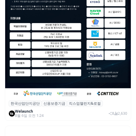
한국산업단지공단
신용보증기금
킥스업챌린지&로컬
산단공·신보, 2026 ‘킥스업 챌린지&로컬’ 참
Welaunch
여 스타트업 모집
8
2,630
8월 6일 오전 1:24