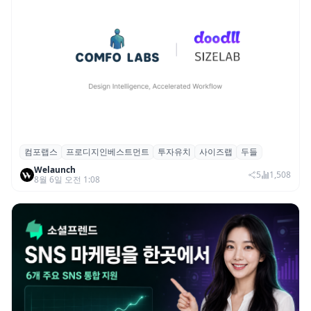
컴포랩스
프로디지인베스트먼트
투자유치
사이즈랩
두들
컴포랩스, 프로디지인베스트먼트로부터 시
Welaunch
드 투자 유치
5
1,508
8월 6일 오전 1:08