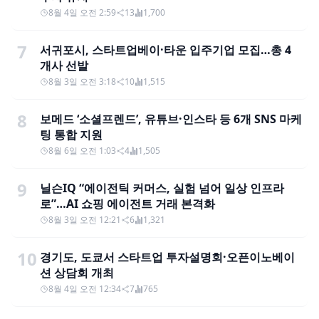
8월 4일 오전 2:59
13
1,700
7
서귀포시, 스타트업베이·타운 입주기업 모집…총 4
개사 선발
8월 3일 오전 3:18
10
1,515
8
보메드 ‘소셜프렌드’, 유튜브·인스타 등 6개 SNS 마케
팅 통합 지원
8월 6일 오전 1:03
4
1,505
9
닐슨IQ “에이전틱 커머스, 실험 넘어 일상 인프라
로”…AI 쇼핑 에이전트 거래 본격화
8월 3일 오전 12:21
6
1,321
10
경기도, 도쿄서 스타트업 투자설명회·오픈이노베이
션 상담회 개최
8월 4일 오전 12:34
7
765