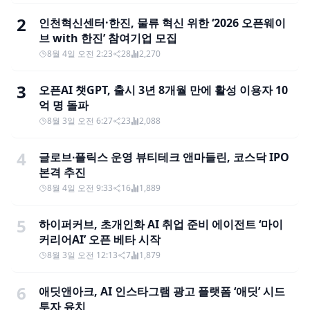
2
인천혁신센터·한진, 물류 혁신 위한 ‘2026 오픈웨이
브 with 한진’ 참여기업 모집
8월 4일 오전 2:23
28
2,270
3
오픈AI 챗GPT, 출시 3년 8개월 만에 활성 이용자 10
억 명 돌파
8월 3일 오전 6:27
23
2,088
4
글로브∙플릭스 운영 뷰티테크 앤마들린, 코스닥 IPO
본격 추진
8월 4일 오전 9:33
16
1,889
5
하이퍼커브, 초개인화 AI 취업 준비 에이전트 ‘마이
커리어AI’ 오픈 베타 시작
8월 3일 오전 12:13
7
1,879
6
애딧앤아크, AI 인스타그램 광고 플랫폼 ‘애딧’ 시드
투자 유치