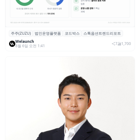
주주(ZUZU)
법인운영플랫폼
코드박스
스톡옵션트렌드리포트
스톡옵션 취소율 2년 만에 18.2%→31.3%…
Welaunch
권리 발생 즉시 행사 비중도 급증
7
1,700
8월 6일 오전 1:41