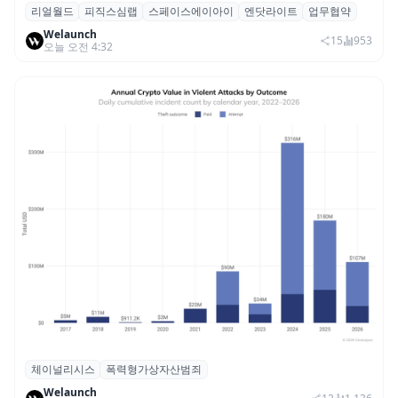
리얼월드
피직스심랩
스페이스에이아이
엔닷라이트
업무협약
리얼월드, 로봇테크 스타트업 3곳과 손잡고
Welaunch
휴머노이드 표준 만든다
15
953
오늘 오전 4:32
체이널리시스
폭력형가상자산범죄
체이널리시스 “가상자산 보유자 대상 폭력
Welaunch