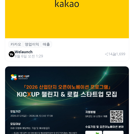
카카오
영업이익
매출
카카오, 2026년 2분기 매출 2조985억·영업
Welaunch
이익 2770억…역대 분기 최대
14
1,699
8월 6일 오전 1:29