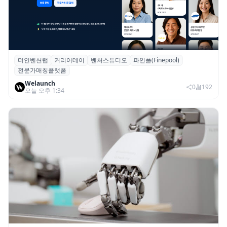
더인벤션랩
커리어데이
벤처스튜디오
파인풀(Finepool)
더인벤션랩·커리어데이, 스타트업 전문가 매
전문가매칭플랫폼
칭 플랫폼 ‘파인풀’ 출시
Welaunch
0
192
오늘 오후 1:34