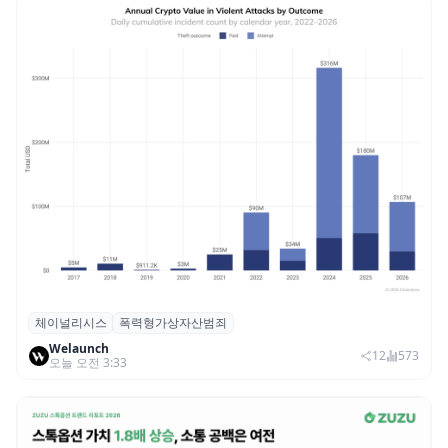
체이널리시스
폭력형가상자산범죄
체이널리시스 “가상자산 보유자 대상 폭력
Welaunch
범죄 증가…상반기 탈취액 3000만 달러 돌파
12
573
오늘 오전 3:33