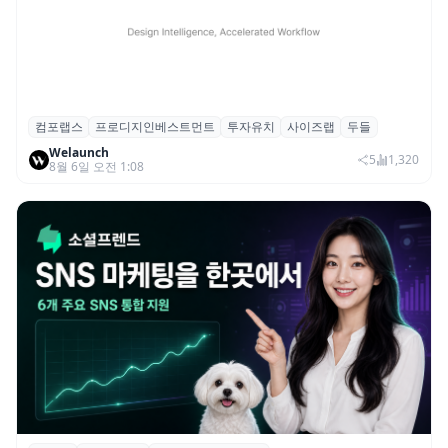
컴포랩스
프로디지인베스트먼트
투자유치
사이즈랩
두들
컴포랩스, 프로디지인베스트먼트로부터 시
Welaunch
드 투자 유치
5
1,320
8월 6일 오전 1:08