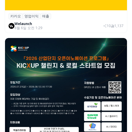
카카오
영업이익
매출
카카오, 2026년 2분기 매출 2조985억·영업
Welaunch
이익 2770억…역대 분기 최대
10
1,137
8월 6일 오전 1:29