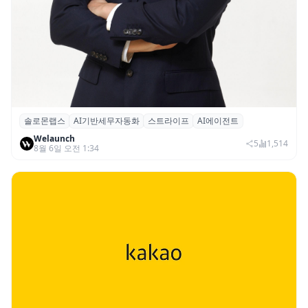
솔로몬랩스
AI기반세무자동화
스트라이프
AI에이전트
솔로몬랩스, 스트라이프 출신 이창헌 영입…
Welaunch
절세 전략 AI 에이전트 개발 본격화
5
1,514
8월 6일 오전 1:34