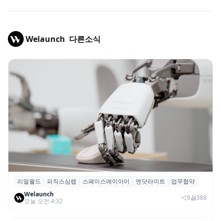
Welaunch
다른소식
리얼월드
피직스심랩
스페이스에이아이
엔닷라이트
업무협약
리얼월드, 로봇테크 스타트업 3곳과 손잡고
Welaunch
휴머노이드 표준 만든다
9
388
오늘 오전 4:32