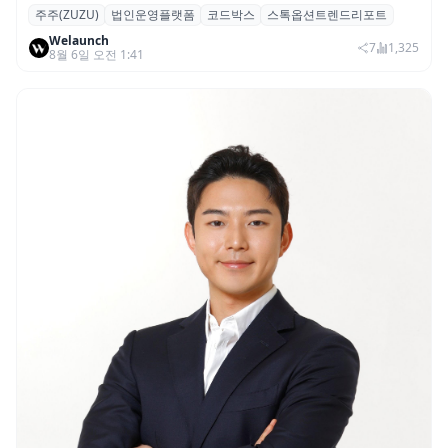
주주(ZUZU)
법인운영플랫폼
코드박스
스톡옵션트렌드리포트
스톡옵션 취소율 2년 만에 18.2%→31.3%…
Welaunch
권리 발생 즉시 행사 비중도 급증
7
1,325
8월 6일 오전 1:41