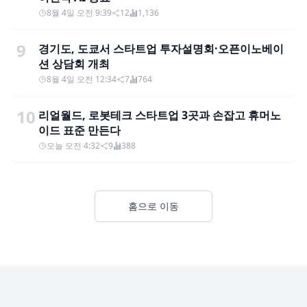
8월 4일 오전 9:39
12
1,136
9
경기도, 도쿄서 스타트업 투자설명회·오픈이노베이
션 상담회 개최
8월 4일 오전 12:34
7
764
10
리얼월드, 로봇테크 스타트업 3곳과 손잡고 휴머노
이드 표준 만든다
오늘 오전 4:32
9
388
홈으로 이동
Footer