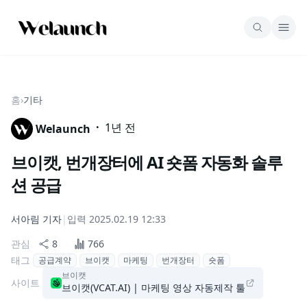
홈
›
기타
·
1년 전
Welaunch
브이캣, 번개장터에 AI 숏폼 자동화 솔루
션 공급
서아림
기자
|
입력
2025.02.19 12:33
관심
8
766
태그
공급계약
브이캣
마케팅
번개장터
숏폼
브이캣
사이트
브이캣(VCAT.AI) | 마케팅 영상 자동제작 툴