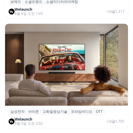
보메드
소셜프렌드
소셜미디어의마케팅
보메드 ‘소셜프렌드’, 유튜브·인스타 등 6개
Welaunch
SNS 마케팅 통합 지원
4
1,317
8월 6일 오전 1:03
삼성전자
아마존
고화질영상기술
프라임비디오
OTT
삼성전자·아마존, 프라임 비디오에 ‘HDR10+
Welaunch
어드밴스드’ 적용
8
1,705
8월 5일 오전 2:02