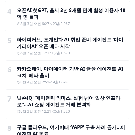
4
오픈AI 챗GPT, 출시 3년 8개월 만에 활성 이용자 10
억 명 돌파
8월 3일 오전 6:27
23
2,087
5
하이퍼커브, 초개인화 AI 취업 준비 에이전트 ‘마이
커리어AI’ 오픈 베타 시작
8월 3일 오전 12:13
7
1,879
6
카카오페이, 마이데이터 기반 AI 금융 에이전트 ‘AI
코치’ 베타 출시
8월 4일 오전 2:51
9
1,698
7
닐슨IQ “에이전틱 커머스, 실험 넘어 일상 인프라
로”…AI 쇼핑 에이전트 거래 본격화
8월 3일 오전 12:21
6
1,320
8
구글 클라우드, 여기어때 ‘YAPP’ 구축 사례 공개…에
이전틱 AI 동료