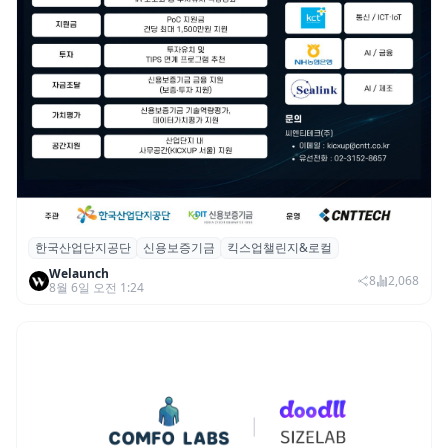
한국산업단지공단
신용보증기금
킥스업챌린지&로컬
산단공·신보, 2026 ‘킥스업 챌린지&로컬’ 참
Welaunch
여 스타트업 모집
8
2,068
8월 6일 오전 1:24