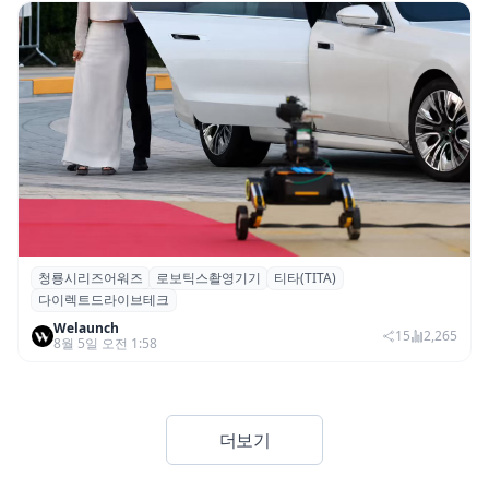
청룡시리즈어워즈
로보틱스촬영기기
티타(TITA)
청룡시리즈어워즈 레드카펫에 등장한 바퀴
다이렉트드라이브테크
형 이족 보행 로봇 ‘티타(TITA)’
Welaunch
15
2,265
8월 5일 오전 1:58
더보기