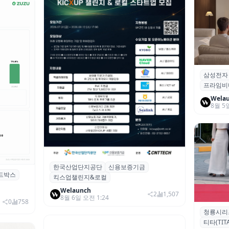
삼성전자
삼성전자
프라임비
‘HDR1
Wela
8월 5
한국산업단지공단
신용보증기금
산단공·신보, 2026 ‘킥스업 챌린지&로컬’
드박스
킥스업챌린지&로컬
참여 스타트업 모집
시 행사 비
Welaunch
2
1,507
8월 6일 오전 1:24
0
758
청룡시리
청룡시리
티타(TITA
퀴형 이족 