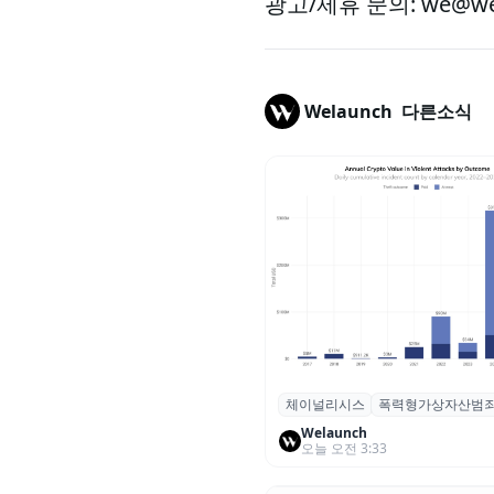
광고/제휴 문의: we@wel
Welaunch
다른소식
체이널리시스
폭력형가상자산범
체이널리시스 “가상자산 보유자
력 범죄 증가…상반기 탈취액 30
Welaunch
오늘 오전 3:33
러 돌파