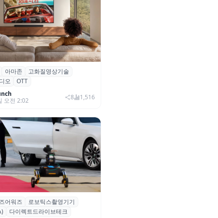
아마존
고화질영상기술
·아마존, 프라임 비디오에
디오
OTT
0+ 어드밴스드’ 적용
unch
8
1,516
일 오전 2:02
즈어워즈
로보틱스촬영기기
즈어워즈 레드카펫에 등장한 바
)
다이렉트드라이브테크
보행 로봇 ‘티타(TITA)’