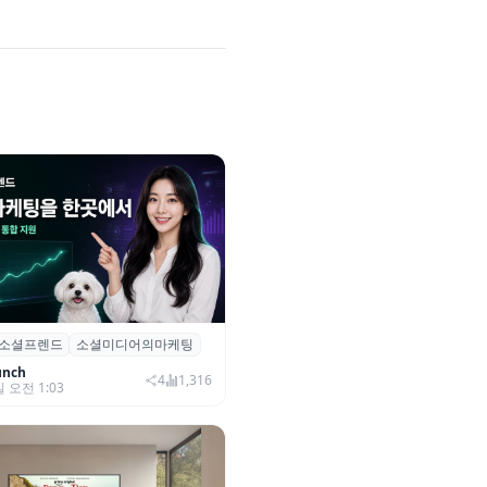
소셜프렌드
소셜미디어의마케팅
소셜프렌드’, 유튜브·인스타 등 6
 마케팅 통합 지원
unch
4
1,316
일 오전 1:03