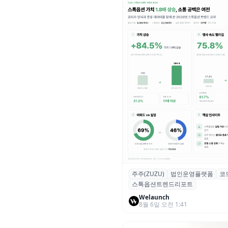
주주(ZUZU)
법인운영플랫폼
코
스톡옵션 취소율 2년 만에
스톡옵션트렌드리포트
18.2%→31.3%…권리 발생 즉
중도 급증
Welaunch
8월 6일 오전 1:41