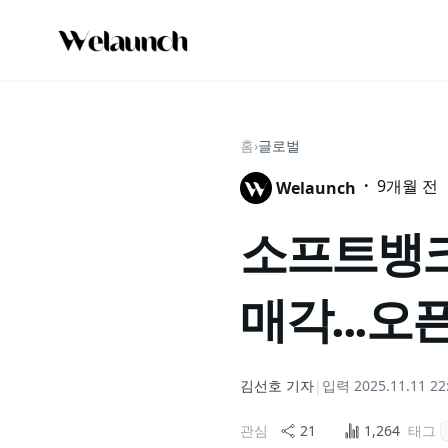
홈
›
글로벌
·
9개월 전
Welaunch
소프트뱅크
매각...오
김선호
기자
|
입력
2025.11.11 22
관심
21
1,264
태그