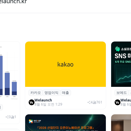
aunch.kr
카카오
영업이익
매출
보메드
카카오, 2026년 2분기 매출 2조985억·영
보메드 ‘
업이익 2770억…역대 분기 최대
개 SNS
Welaunch
Wela
4
761
8월 6일 오전 1:29
8월 6
죄
 대상 폭
00만 달
0
1