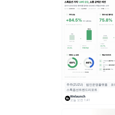
주주(ZUZU)
법인운영플랫폼
코
스톡옵션 취소율 2년 만에
스톡옵션트렌드리포트
18.2%→31.3%…권리 발생 즉
중도 급증
Welaunch
오늘 오전 1:41