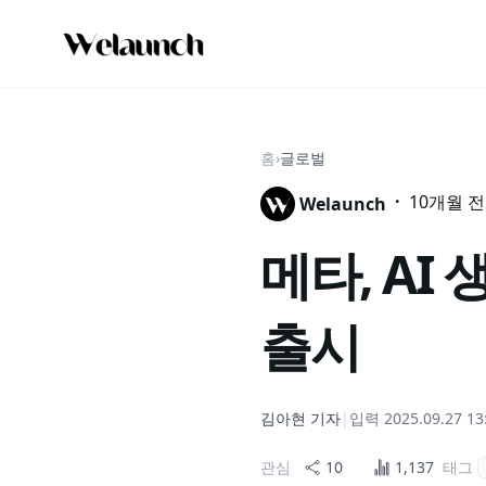
홈
›
글로벌
·
10개월 전
Welaunch
메타, AI 
출시
김아현
기자
|
입력
2025.09.27 13
관심
10
1,137
태그