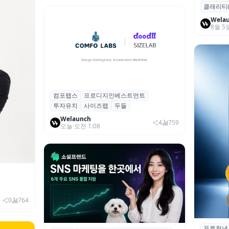
클래리티(Cl
달러 돌파
Wela
8월 5
컴포랩스
프로디지인베스트먼트
컴포랩스, 프로디지인베스트먼트로부터
투자유치
사이즈랩
두들
시드 투자 유치
Welaunch
4
759
오늘 오전 1:08
이창헌 영
발 본격화
0
764
푸른청년