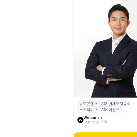
솔로몬랩스
AI기반세무자동화
솔로몬랩스, 스트라이프 출신 
스트라이프
AI에이전트
입…절세 전략 AI 에이전트 개
Welaunch
오늘 오전 1:34