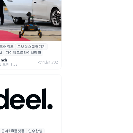
즈어워즈
로보틱스촬영기기
즈어워즈 레드카펫에 등장한 바
)
다이렉트드라이브테크
보행 로봇 ‘티타(TITA)’
unch
11
1,702
일 오전 1:58
급여·HR플랫폼
인수합병
 플랫폼 딜(Deel), ARR 15억