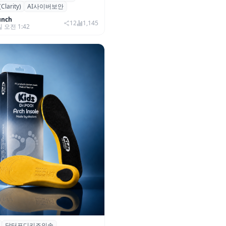
arity)
AI사이버보안
…AI 보안 역량 강화
unch
12
1,145
일 오전 1:42
닥터포디키즈인솔