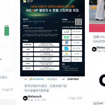
청룡시리
청룡시리
티타(TITA
퀴형 이족 
Wela
8월 5
드박스
시 행사 비
한국산업단지공단
신용보증기금
산단공·신보, 2026 ‘킥스업 챌린지&로컬’
0
570
킥스업챌린지&로컬
참여 스타트업 모집
Welaunch
2
1,320
오늘 오전 1:24
딜(Deel
글로벌 HR