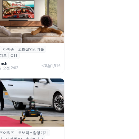
아마존
고화질영상기술
·아마존, 프라임 비디오에
디오
OTT
0+ 어드밴스드’ 적용
unch
8
1,516
일 오전 2:02
즈어워즈
로보틱스촬영기기
즈어워즈 레드카펫에 등장한 바
)
다이렉트드라이브테크