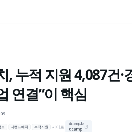
, 누적 지원 4,087건·
사업 연결”이 핵심
:09
dcamp.kr
사이트
캠프
디캠프배치
누적지원
dcamp