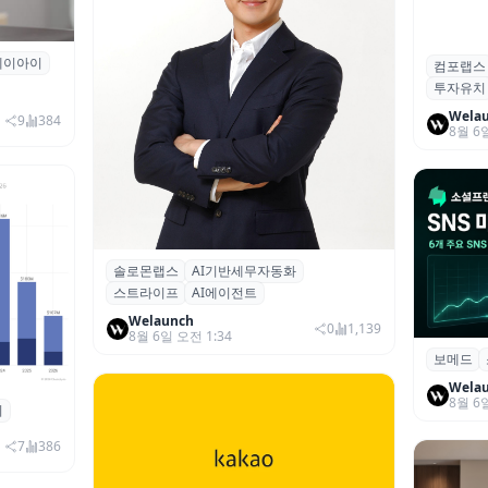
에이아이
곳과 손
컴포랩스
컴포랩스
투자유치
시드 투
Wela
9
384
8월 6
솔로몬랩스
AI기반세무자동화
솔로몬랩스, 스트라이프 출신 이창헌 영
스트라이프
AI에이전트
입…절세 전략 AI 에이전트 개발 본격화
Welaunch
0
1,139
8월 6일 오전 1:34
보메드
보메드 ‘
개 SNS
Wela
8월 6
죄
 대상 폭
00만 달
7
386