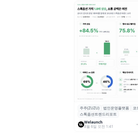
주주(ZUZU)
법인운영플랫폼
코
스톡옵션 취소율 2년 만에
스톡옵션트렌드리포트
18.2%→31.3%…권리 발생 즉
중도 급증
Welaunch
8월 6일 오전 1:41