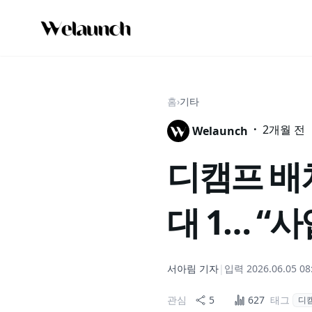
홈
›
기타
·
2개월 전
Welaunch
디캠프 배치
대 1… “
서아림
기자
|
입력
2026.06.05 08
관심
5
627
태그
디