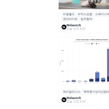
리얼월드
피직스심랩
스페이스
리얼월드, 로봇테크 스타트업 3
엔닷라이트
업무협약
잡고 휴머노이드 표준 만든다
Welaunch
오늘 오전 4:32
체이널리시스
폭력형가상자산범
체이널리시스 “가상자산 보유자
력 범죄 증가…상반기 탈취액 30
Welaunch
오늘 오전 3:33
러 돌파