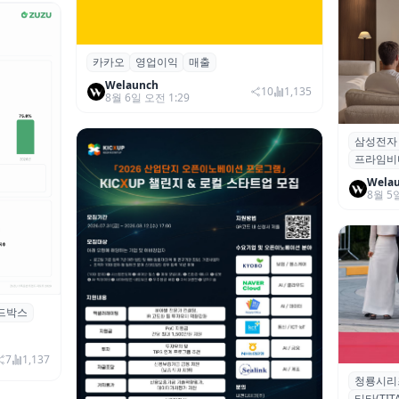
카카오
영업이익
매출
카카오, 2026년 2분기 매출 2조985억·영
업이익 2770억…역대 분기 최대
Welaunch
10
1,135
8월 6일 오전 1:29
삼성전자
삼성전자
프라임비
‘HDR1
Wela
8월 5
드박스
시 행사 비
7
1,137
청룡시리
청룡시리
티타(TITA