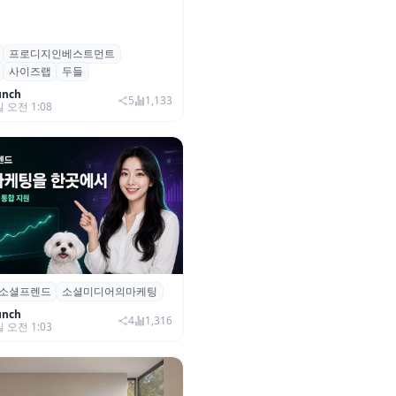
프로디지인베스트먼트
, 프로디지인베스트먼트로부터
사이즈랩
두들
자 유치
unch
5
1,133
일 오전 1:08
소셜프렌드
소셜미디어의마케팅
소셜프렌드’, 유튜브·인스타 등 6
 마케팅 통합 지원
unch
4
1,316
일 오전 1:03