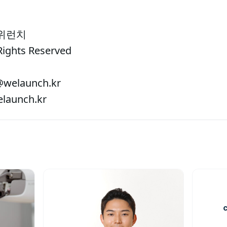
 위런치
Rights Reserved
welaunch.kr
aunch.kr