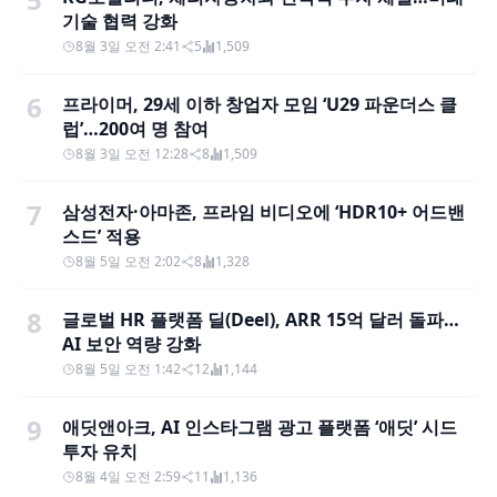
기술 협력 강화
8월 3일 오전 2:41
5
1,509
6
프라이머, 29세 이하 창업자 모임 ‘U29 파운더스 클
럽’…200여 명 참여
8월 3일 오전 12:28
8
1,509
7
삼성전자·아마존, 프라임 비디오에 ‘HDR10+ 어드밴
스드’ 적용
8월 5일 오전 2:02
8
1,328
8
글로벌 HR 플랫폼 딜(Deel), ARR 15억 달러 돌파…
AI 보안 역량 강화
8월 5일 오전 1:42
12
1,144
9
애딧앤아크, AI 인스타그램 광고 플랫폼 ‘애딧’ 시드
투자 유치
8월 4일 오전 2:59
11
1,136