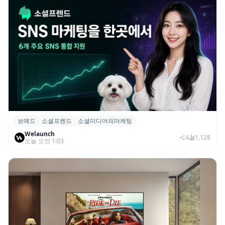
보메드
소셜프렌드
소셜미디어의마케팅
보메드 ‘소셜프렌드’, 유튜브·인스타 등 6개
Welaunch
SNS 마케팅 통합 지원
4
1,128
오늘 오전 1:03