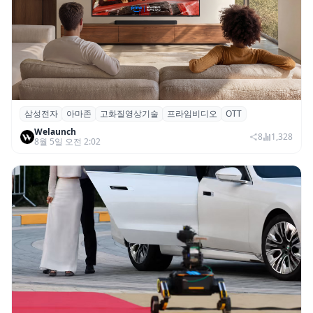
삼성전자
아마존
고화질영상기술
프라임비디오
OTT
삼성전자·아마존, 프라임 비디오에 ‘HDR10+
Welaunch
어드밴스드’ 적용
8
1,328
8월 5일 오전 2:02