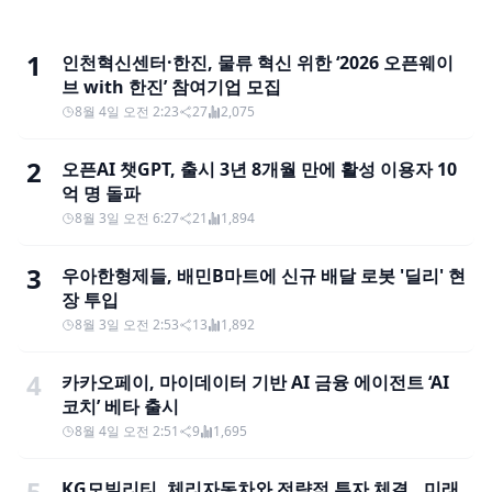
1
인천혁신센터·한진, 물류 혁신 위한 ‘2026 오픈웨이
브 with 한진’ 참여기업 모집
8월 4일 오전 2:23
27
2,075
2
오픈AI 챗GPT, 출시 3년 8개월 만에 활성 이용자 10
억 명 돌파
8월 3일 오전 6:27
21
1,894
3
우아한형제들, 배민B마트에 신규 배달 로봇 '딜리' 현
장 투입
8월 3일 오전 2:53
13
1,892
4
카카오페이, 마이데이터 기반 AI 금융 에이전트 ‘AI
코치’ 베타 출시
8월 4일 오전 2:51
9
1,695
5
KG모빌리티, 체리자동차와 전략적 투자 체결…미래