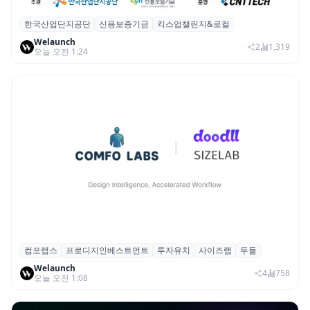
한국산업단지공단
신용보증기금
킥스업챌린지&로컬
산단공·신보, 2026 ‘킥스업 챌린지&로컬’ 참
Welaunch
여 스타트업 모집
2
1,319
오늘 오전 1:24
컴포랩스
프로디지인베스트먼트
투자유치
사이즈랩
두들
컴포랩스, 프로디지인베스트먼트로부터 시
Welaunch
드 투자 유치
4
758
오늘 오전 1:08