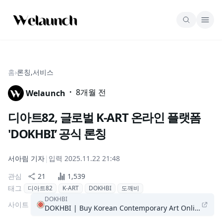
홈
›
론칭,서비스
·
8개월 전
Welaunch
디아트82, 글로벌 K-ART 온라인 플랫폼
'DOKHBI’ 공식 론칭
서아림
기자
|
입력
2025.11.22 21:48
관심
21
1,539
태그
디아트82
K-ART
DOKHBI
도깨비
DOKHBI
사이트
DOKHBI | Buy Korean Contemporary Art Online