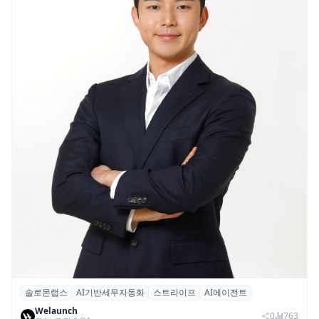
솔로몬랩스
AI기반세무자동화
스트라이프
AI에이전트
솔로몬랩스, 스트라이프 출신 이창헌 영입…
Welaunch
절세 전략 AI 에이전트 개발 본격화
0
763