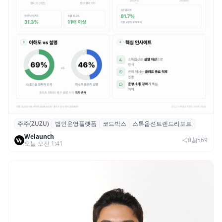
주주(ZUZU)
법인운영플랫폼
코드박스
스톡옵션트렌드리포트
스톡옵션 취소율 2년 만에 18.2%→31.3%…
Welaunch
권리 발생 즉시 행사 비중도 급증
0
569
오늘 오전 1:41