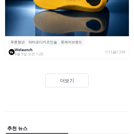
푸른청년
닥터포디키즈인솔
풋케어브랜드
푸른청년, 성장기 아동 발 건강 위한 ‘닥터포
Welaunch
디 키즈 인솔’ 출시
11
1,338
8월 5일 오전 1:28
더보기
추천 뉴스