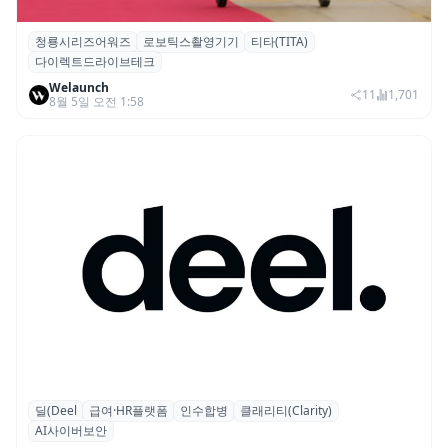
청룡시리즈어워즈
로보틱스촬영기기
티타(TITA)
청룡시리즈어워즈 레드카펫에 등장한 바퀴
다이렉트드라이브테크
형 이족 보행 로봇 ‘티타(TITA)’
Welaunch
11
1,701
8월 5일 오전 1:58
딜(Deel
급여·HR플랫폼
인수합병
클래리티(Clarity)
글로벌 HR 플랫폼 딜(Deel), ARR 15억 달러
AI사이버보안
돌파…AI 보안 역량 강화