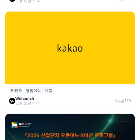
오늘 오전 1:34
카카오
영업이익
매출
카카오, 2026년 2분기 매출 2조985억·영업
Welaunch
이익 2770억…역대 분기 최대
4
570
오늘 오전 1:29