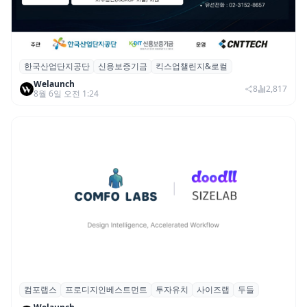
한국산업단지공단
신용보증기금
킥스업챌린지&로컬
산단공·신보, 2026 ‘킥스업 챌린지&로컬’ 참
Welaunch
여 스타트업 모집
8
2,817
8월 6일 오전 1:24
컴포랩스
프로디지인베스트먼트
투자유치
사이즈랩
두들
컴포랩스, 프로디지인베스트먼트로부터 시