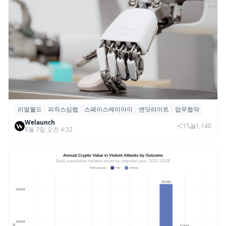
리얼월드
피직스심랩
스페이스에이아이
엔닷라이트
업무협약
리얼월드, 로봇테크 스타트업 3곳과 손잡고
Welaunch
휴머노이드 표준 만든다
15
1,140
8월 7일 오전 4:32