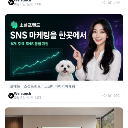
Welaunch
드 투자 유치
5
1,509
8월 6일 오전 1:08
보메드
소셜프렌드
소셜미디어의마케팅
보메드 ‘소셜프렌드’, 유튜브·인스타 등 6개
Welaunch
SNS 마케팅 통합 지원
4
1,692
8월 6일 오전 1:03