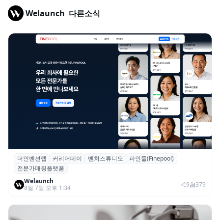
Welaunch
다른소식
더인벤션랩
커리어데이
벤처스튜디오
파인풀(Finepool)
더인벤션랩·커리어데이, 스타트업 전문가 매
전문가매칭플랫폼
칭 플랫폼 ‘파인풀’ 출시
Welaunch
9
379
8월 7일 오후 1:34