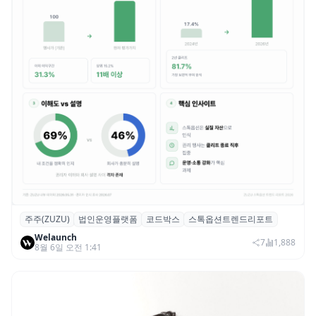
주주(ZUZU)
법인운영플랫폼
코드박스
스톡옵션트렌드리포트
스톡옵션 취소율 2년 만에 18.2%→31.3%…
Welaunch
권리 발생 즉시 행사 비중도 급증
7
1,888
8월 6일 오전 1:41