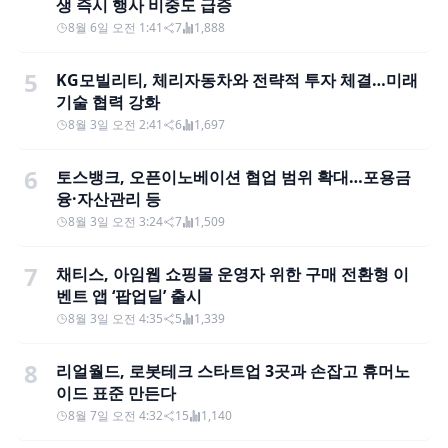
생 즉시 행사 비중도 급증
8월 6일 오전 1:41
7
1,888
5
KG모빌리티, 체리자동차와 전략적 투자 체결…미래
기술 협력 강화
8월 3일 오전 2:41
6
1,697
6
토스뱅크, 오픈이노베이션 협업 범위 확대…포용금
융·자산관리 등
8월 3일 오전 3:24
7
1,509
7
채티스, 아임웹 쇼핑몰 운영자 위한 구매 전환형 이
벤트 앱 ‘팝업딜’ 출시
8월 3일 오전 4:35
5
1,339
8
리얼월드, 로봇테크 스타트업 3곳과 손잡고 휴머노
이드 표준 만든다
8월 7일 오전 4:32
15
1,140