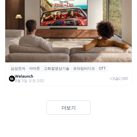
삼성전자
아마존
고화질영상기술
프라임비디오
OTT
삼성전자·아마존, 프라임 비디오에 ‘HDR10+
Welaunch
어드밴스드’ 적용
8
2,080
8월 5일 오전 2:02
더보기