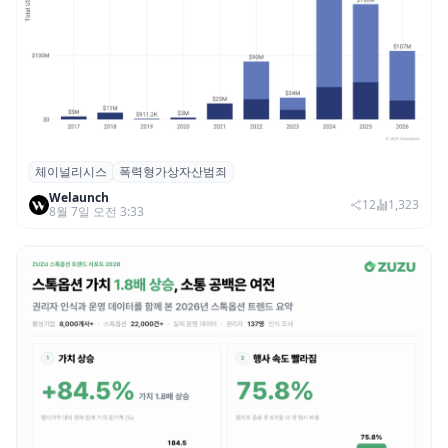
체이널리시스
폭력형가상자산범죄
체이널리시스 “가상자산 보유자 대상 폭력
Welaunch
범죄 증가…상반기 탈취액 3000만 달러 돌파
12
1,323
8월 7일 오전 3:33