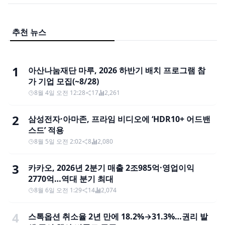
추천 뉴스
1
아산나눔재단 마루, 2026 하반기 배치 프로그램 참
가 기업 모집(~8/28)
8월 4일 오전 12:28
17
2,261
2
삼성전자·아마존, 프라임 비디오에 ‘HDR10+ 어드밴
스드’ 적용
8월 5일 오전 2:02
8
2,080
3
카카오, 2026년 2분기 매출 2조985억·영업이익
2770억…역대 분기 최대
8월 6일 오전 1:29
14
2,074
4
스톡옵션 취소율 2년 만에 18.2%→31.3%…권리 발