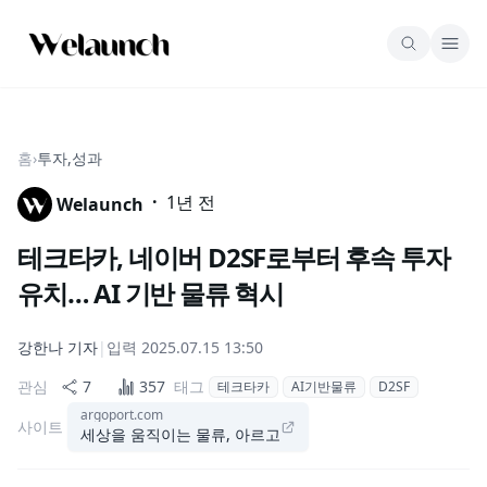
홈
›
투자,성과
·
1년 전
Welaunch
테크타카, 네이버 D2SF로부터 후속 투자
유치… AI 기반 물류 혁시
강한나
기자
|
입력
2025.07.15 13:50
관심
7
357
태그
테크타카
AI기반물류
D2SF
argoport.com
사이트
세상을 움직이는 물류, 아르고