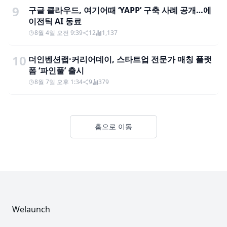
9
구글 클라우드, 여기어때 ‘YAPP’ 구축 사례 공개…에
이전틱 AI 동료
8월 4일 오전 9:39
12
1,137
10
더인벤션랩·커리어데이, 스타트업 전문가 매칭 플랫
폼 ‘파인풀’ 출시
8월 7일 오후 1:34
9
379
홈으로 이동
Footer
Welaunch