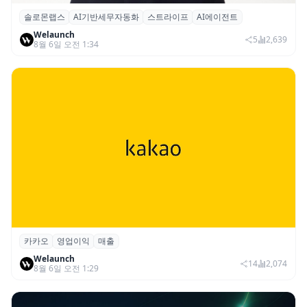
솔로몬랩스
AI기반세무자동화
스트라이프
AI에이전트
솔로몬랩스, 스트라이프 출신 이창헌 영입…
Welaunch
절세 전략 AI 에이전트 개발 본격화
5
2,639
8월 6일 오전 1:34
카카오
영업이익
매출
카카오, 2026년 2분기 매출 2조985억·영업
Welaunch
이익 2770억…역대 분기 최대
14
2,074
8월 6일 오전 1:29