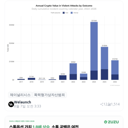
체이널리시스
폭력형가상자산범죄
체이널리시스 “가상자산 보유자 대상 폭력
Welaunch
범죄 증가…상반기 탈취액 3000만 달러 돌파
12
1,514
8월 7일 오전 3:33