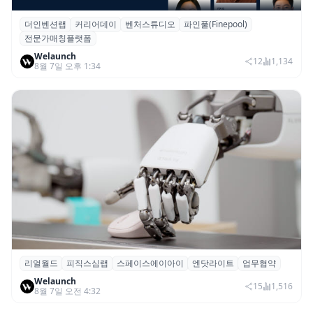
더인벤션랩
커리어데이
벤처스튜디오
파인풀(Finepool)
더인벤션랩·커리어데이, 스타트업 전문가 매
전문가매칭플랫폼
칭 플랫폼 ‘파인풀’ 출시
Welaunch
12
1,134
8월 7일 오후 1:34
리얼월드
피직스심랩
스페이스에이아이
엔닷라이트
업무협약
리얼월드, 로봇테크 스타트업 3곳과 손잡고
Welaunch
휴머노이드 표준 만든다
15
1,516
8월 7일 오전 4:32