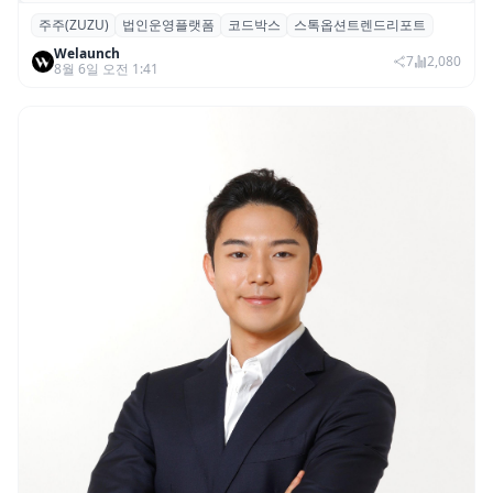
주주(ZUZU)
법인운영플랫폼
코드박스
스톡옵션트렌드리포트
스톡옵션 취소율 2년 만에 18.2%→31.3%…
Welaunch
권리 발생 즉시 행사 비중도 급증
7
2,080
8월 6일 오전 1:41