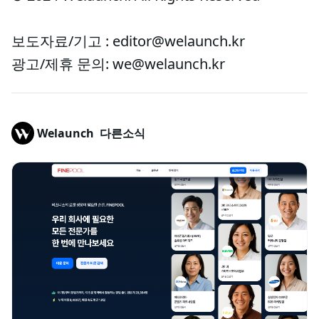
보도자료/기고 : editor@welaunch.kr
광고/제휴 문의: we@welaunch.kr
Welaunch
다른소식