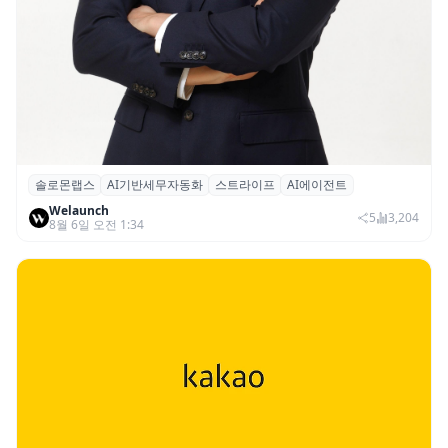
솔로몬랩스
AI기반세무자동화
스트라이프
AI에이전트
솔로몬랩스, 스트라이프 출신 이창헌 영입…
Welaunch
절세 전략 AI 에이전트 개발 본격화
5
3,204
8월 6일 오전 1:34