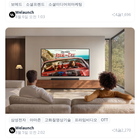
보메드
소셜프렌드
소셜미디어의마케팅
보메드 ‘소셜프렌드’, 유튜브·인스타 등 6개
Welaunch
SNS 마케팅 통합 지원
4
1,696
8월 6일 오전 1:03
삼성전자
아마존
고화질영상기술
프라임비디오
OTT
삼성전자·아마존, 프라임 비디오에 ‘HDR10+
Welaunch
어드밴스드’ 적용
8
2,270
8월 5일 오전 2:02