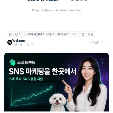
컴포랩스
프로디지인베스트먼트
투자유치
사이즈랩
두들
컴포랩스, 프로디지인베스트먼트로부터 시
Welaunch
드 투자 유치
5
1,514
8월 6일 오전 1:08