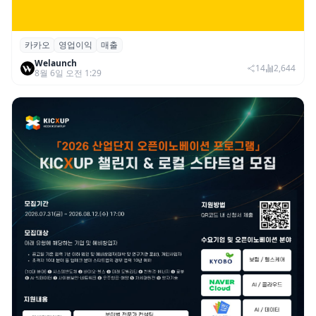
카카오
영업이익
매출
카카오, 2026년 2분기 매출 2조985억·영업
Welaunch
이익 2770억…역대 분기 최대
14
2,644
8월 6일 오전 1:29