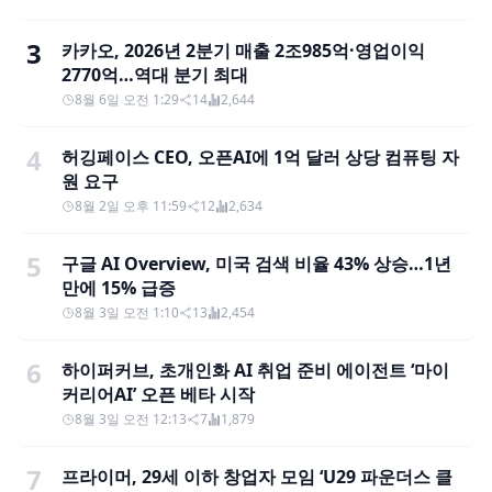
3
카카오, 2026년 2분기 매출 2조985억·영업이익
2770억…역대 분기 최대
8월 6일 오전 1:29
14
2,644
4
허깅페이스 CEO, 오픈AI에 1억 달러 상당 컴퓨팅 자
원 요구
8월 2일 오후 11:59
12
2,634
5
구글 AI Overview, 미국 검색 비율 43% 상승…1년
만에 15% 급증
8월 3일 오전 1:10
13
2,454
6
하이퍼커브, 초개인화 AI 취업 준비 에이전트 ‘마이
커리어AI’ 오픈 베타 시작
8월 3일 오전 12:13
7
1,879
7
프라이머, 29세 이하 창업자 모임 ‘U29 파운더스 클