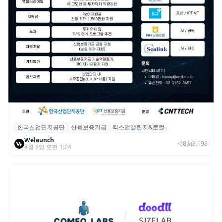
한국산업단지공단
신용보증기금
킥스업챌린지&로컬
산단공·신보, 2026 ‘킥스업 챌린지&로컬’ 참
Welaunch
여 스타트업 모집
8
3,198
8월 6일 오전 1:24