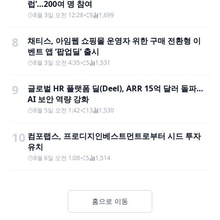
럽’…200여 명 참여
8월 3일 오전 12:28
9
1,699
8
채티스, 아임웹 쇼핑몰 운영자 위한 구매 전환형 이
벤트 앱 ‘팝업딜’ 출시
8월 3일 오전 4:35
5
1,531
9
글로벌 HR 플랫폼 딜(Deel), ARR 15억 달러 돌파…
AI 보안 역량 강화
8월 5일 오전 1:42
13
1,530
10
컴포랩스, 프로디지인베스트먼트로부터 시드 투자
유치
8월 6일 오전 1:08
5
1,514
홈으로 이동